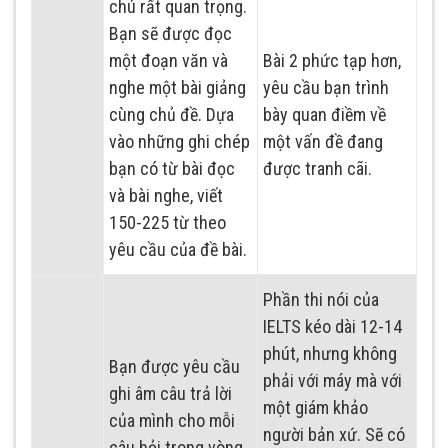
chú rất quan trọng.
Bạn sẽ được đọc
một đoạn văn và
Bài 2 phức tạp hơn,
nghe một bài giảng
yêu cầu bạn trình
cùng chủ đề. Dựa
bày quan điềm về
vào những ghi chép
một vấn đề đang
bạn có từ bài đọc
được tranh cãi.
và bài nghe, viết
150-225 từ theo
yêu cầu của đề bài.
Phần thi nói của
IELTS kéo dài 12-14
phút, nhưng không
Bạn được yêu cầu
phải với máy mà với
ghi âm câu trả lời
một giám khảo
của mình cho mỗi
người bản xứ. Sẽ có
câu hỏi trong vòng