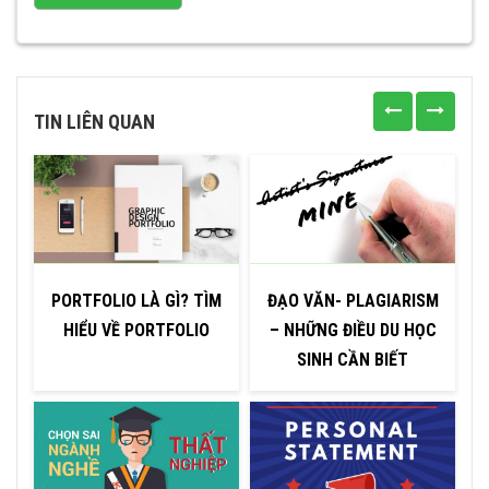
TIN LIÊN QUAN
PORTFOLIO LÀ GÌ? TÌM
ĐẠO VĂN- PLAGIARISM
HIỂU VỀ PORTFOLIO
– NHỮNG ĐIỀU DU HỌC
SINH CẦN BIẾT