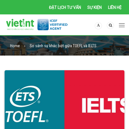
ĐẶT LỊCH TƯ VẤN
SỰ KIỆN
LIÊN HỆ
Home
So sánh sự khác biệt giữa TOEFL và IELTS