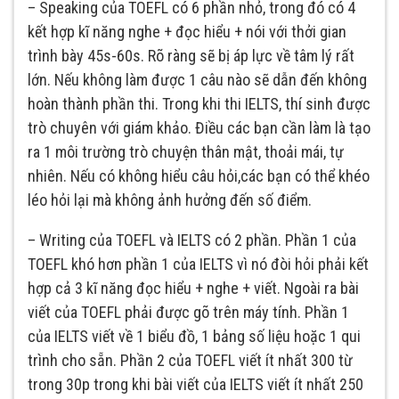
– Speaking của TOEFL có 6 phần nhỏ, trong đó có 4
kết hợp kĩ năng nghe + đọc hiểu + nói với thởi gian
trình bày 45s-60s. Rõ ràng sẽ bị áp lực về tâm lý rất
lớn. Nếu không làm được 1 câu nào sẽ dẫn đến không
hoàn thành phần thi. Trong khi thi IELTS, thí sinh được
trò chuyên với giám khảo. Điều các bạn cần làm là tạo
ra 1 môi trường trò chuyện thân mật, thoải mái, tự
nhiên. Nếu có không hiểu câu hỏi,các bạn có thể khéo
léo hỏi lại mà không ảnh hưởng đến số điểm.
– Writing của TOEFL và IELTS có 2 phần. Phần 1 của
TOEFL khó hơn phần 1 của IELTS vì nó đòi hỏi phải kết
hợp cả 3 kĩ năng đọc hiểu + nghe + viết. Ngoài ra bài
viết của TOEFL phải được gõ trên máy tính. Phần 1
của IELTS viết về 1 biểu đồ, 1 bảng số liệu hoặc 1 qui
trình cho sẵn. Phần 2 của TOEFL viết ít nhất 300 từ
trong 30p trong khi bài viết của IELTS viết ít nhất 250