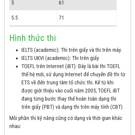
5
61
5.5
71
6
82
Hình thức thi
6.5
92
IELTS (academic): Thi trên giấy và thi trên máy.
IELTS UKVI (academic): Thi trên giấy
7
105
TOEFL trên Internet (iBT): Đây là bài thi TOEFL
thế hệ mới, sử dụng Internet để chuyển đề thi từ
ETS về đến trung tâm tổ chức thi. Kể từ khi
được giới thiệu vào cuối năm 2005, TOEFL iBT
đang từng bước thay thế hoàn toàn dạng thi
trên giấy (PBT) và dạng thi trên máy tính (CBT)
Mỗi phần thi kỹ năng cũng có dạng và thời gian khác
nhau: