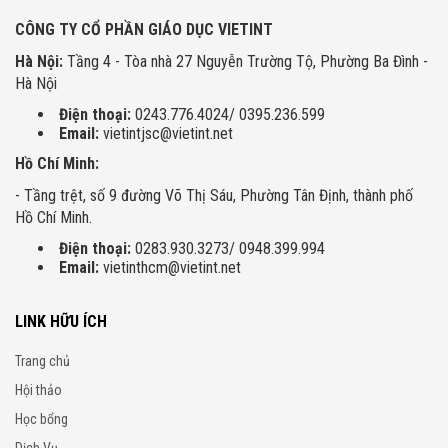
CÔNG TY CỔ PHẦN GIÁO DỤC VIETINT
Hà Nội:
Tầng 4 - Tòa nhà 27 Nguyễn Trường Tộ, Phường Ba Đình -
Hà Nội
Điện thoại:
0243.776.4024/ 0395.236.599
Email:
vietintjsc@vietint.net
Hồ Chí Minh:
- Tầng trệt, số 9 đường Võ Thị Sáu, Phường Tân Định, thành phố
Hồ Chí Minh.
Điện thoại:
0283.930.3273/ 0948.399.994
Email:
vietinthcm@vietint.net
LINK HỮU ÍCH
Trang chủ
Hội thảo
Học bổng
Dịch Vụ