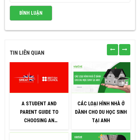
TIN LIÊN QUAN
A STUDENT AND
CÁC LOẠI HÌNH NHÀ Ở
P
PARENT GUIDE TO
DÀNH CHO DU HỌC SINH
CHOOSING AN
TẠI ANH
EDUCATION AGENT