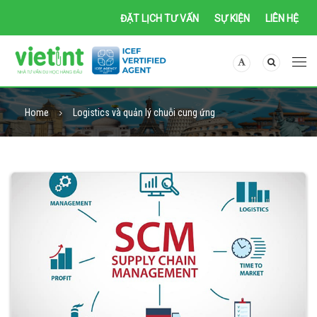
ĐẶT LỊCH TƯ VẤN
SỰ KIỆN
LIÊN HỆ
Home
Logistics và quản lý chuỗi cung ứng