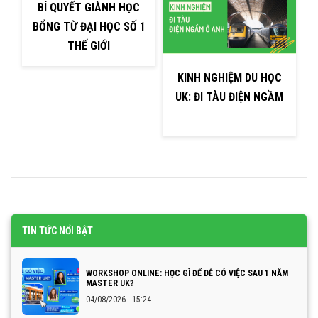
BÍ QUYẾT GIÀNH HỌC
BỔNG TỪ ĐẠI HỌC SỐ 1
THẾ GIỚI
KINH NGHIỆM DU HỌC
C
UK: ĐI TÀU ĐIỆN NGẦM
TIN TỨC NỔI BẬT
WORKSHOP ONLINE: HỌC GÌ ĐỂ DỄ CÓ VIỆC SAU 1 NĂM
MASTER UK?
04/08/2026 - 15:24