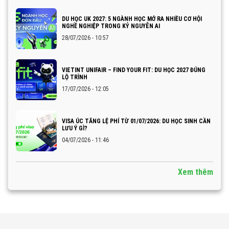
DU HỌC UK 2027: 5 NGÀNH HỌC MỞ RA NHIỀU CƠ HỘI
NGHỀ NGHIỆP TRONG KỶ NGUYÊN AI
28/07/2026 - 10:57
VIETINT UNIFAIR – FIND YOUR FIT: DU HỌC 2027 ĐÚNG
LỘ TRÌNH
17/07/2026 - 12:05
VISA ÚC TĂNG LỆ PHÍ TỪ 01/07/2026: DU HỌC SINH CẦN
LƯU Ý GÌ?
04/07/2026 - 11:46
Xem thêm