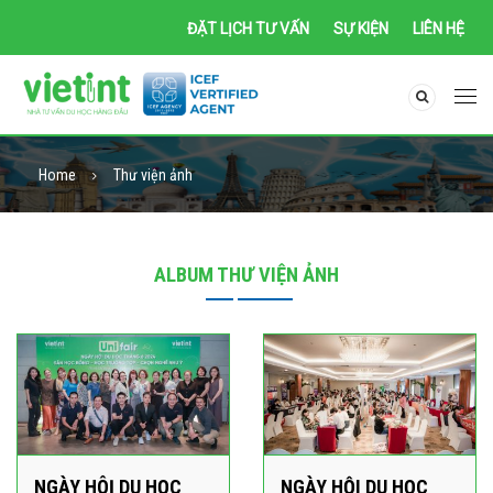
ĐẶT LỊCH TƯ VẤN
SỰ KIỆN
LIÊN HỆ
Home
Thư viện ảnh
ALBUM THƯ VIỆN ẢNH
NGÀY HÔỊ DU HỌC
NGÀY HỘI DU HỌC