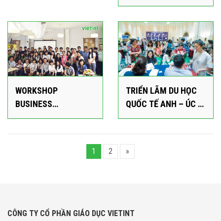
WORKSHOP
TRIỂN LÃM DU HỌC
BUSINESS
QUỐC TẾ ANH – ÚC –
UNIVERSITY OF EAST
MỸ 2015
ANGLIA
1
2
»
CÔNG TY CỔ PHẦN GIÁO DỤC VIETINT