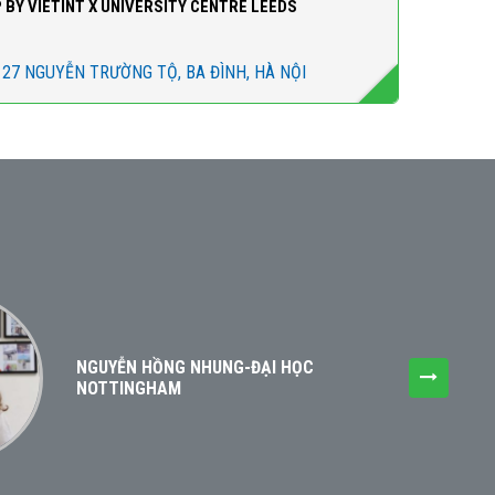
BY VIETINT X UNIVERSITY CENTRE LEEDS
 27 NGUYỄN TRƯỜNG TỘ, BA ĐÌNH, HÀ NỘI
NGUYỄN HỒNG NHUNG-ĐẠI HỌC
Hãy cù
NOTTINGHAM
học bổ