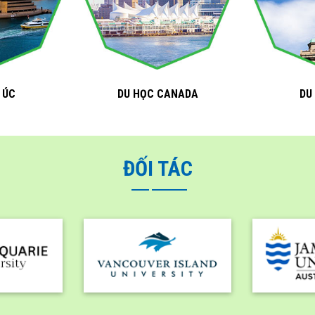
 ÚC
DU HỌC CANADA
DU
ĐỐI TÁC