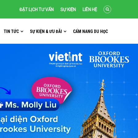
ĐẶT LỊCH TƯ VẤN
SỰ KIỆN
LIÊN HỆ
TIN TỨC
SỰ KIỆN & ƯU ĐÃI
CẨM NANG DU HỌC