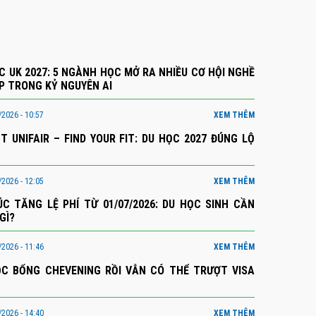
C UK 2027: 5 NGÀNH HỌC MỞ RA NHIỀU CƠ HỘI NGHỀ
P TRONG KỶ NGUYÊN AI
2026 - 10:57
XEM THÊM
NT UNIFAIR – FIND YOUR FIT: DU HỌC 2027 ĐÚNG LỘ
2026 - 12:05
XEM THÊM
ÚC TĂNG LỆ PHÍ TỪ 01/07/2026: DU HỌC SINH CẦN
GÌ?
2026 - 11:46
XEM THÊM
C BỔNG CHEVENING RỒI VẪN CÓ THỂ TRƯỢT VISA
2026 - 14:40
XEM THÊM