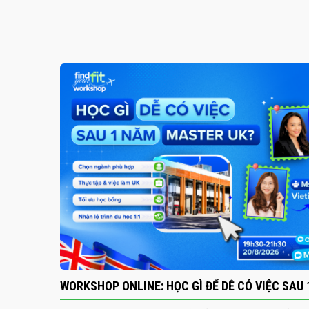
WORKSHOP ONLINE: HỌC GÌ ĐỂ DỄ CÓ VIỆC SAU