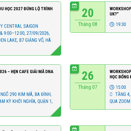
 DU HỌC 2027 ĐÚNG LỘ TRÌNH
20
WORKSHOP 
UK?”
Tháng 08
19:30
RTY CENTRAL SAIGON
& 9:00–12:00, 27/09/2026,
N LAKE, B7 GIẢNG VÕ, HÀ
26 – HẸN CAFE GIẢI MÃ DNA
26
WORKSHOP: 
HỌC BỔNG 
Tháng 07
15:00
NGÕ 290 KIM MÃ, BA ĐÌNH,
TẦNG 4,
AM KỲ KHỞI NGHĨA, QUẬN 1,
QUA ZOOM