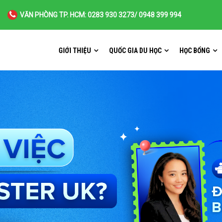
VĂN PHÒNG TP. HCM: 0283 930 3273/ 0948 399 994
GIỚI THIỆU
QUỐC GIA DU HỌC
HỌC BỔNG