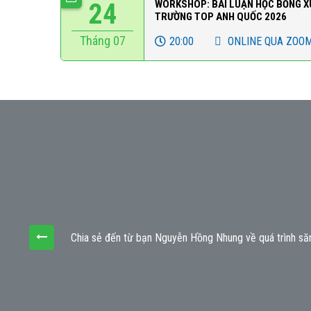
24
WORKSHOP: BÀI LUẬN HỌC BỔNG X
TRƯỜNG TOP ANH QUỐC 2026
Tháng 07
20:00
ONLINE QUA ZOO
LN-
Chia sẻ đến từ bạn Nguyễn Hồng Nhung về quá trình săn