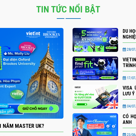
TIN TỨC NỔI BẬT
DU HỌ
NGHIỆ
28/07/
VIETI
TRÌNH
17/07/
VISA 
LƯU Ý 
04/07/
CÓ HỌ
ANH
 1 NĂM MASTER UK?
23/06/