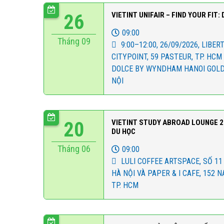
26
VIETINT UNIFAIR – FIND YOUR FIT:
09:00
Tháng 09
9:00–12:00, 26/09/2026, LIBE
CITYPOINT, 59 PASTEUR, TP. HCM 
DOLCE BY WYNDHAM HANOI GOLDE
NỘI
20
VIETINT STUDY ABROAD LOUNGE 20
DU HỌC
Tháng 06
09:00
LULI COFFEE ARTSPACE, SỐ 11 
HÀ NỘI VÀ PAPER & I CAFE, 152 N
TP. HCM