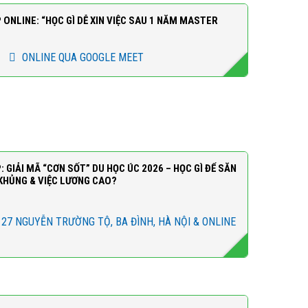
ONLINE: “HỌC GÌ DỄ XIN VIỆC SAU 1 NĂM MASTER
ONLINE QUA GOOGLE MEET
GIẢI MÃ “CƠN SỐT” DU HỌC ÚC 2026 – HỌC GÌ ĐỂ SĂN
KHỦNG & VIỆC LƯƠNG CAO?
 27 NGUYỄN TRƯỜNG TỘ, BA ĐÌNH, HÀ NỘI & ONLINE