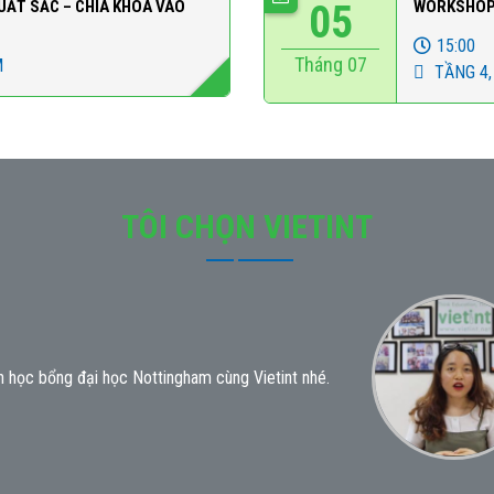
UẤT SẮC – CHÌA KHÓA VÀO
05
WORKSHOP 
15:00
Tháng 07
M
TẦNG 4,
TÔI CHỌN VIETINT
 học bổng đại học Nottingham cùng Vietint nhé.