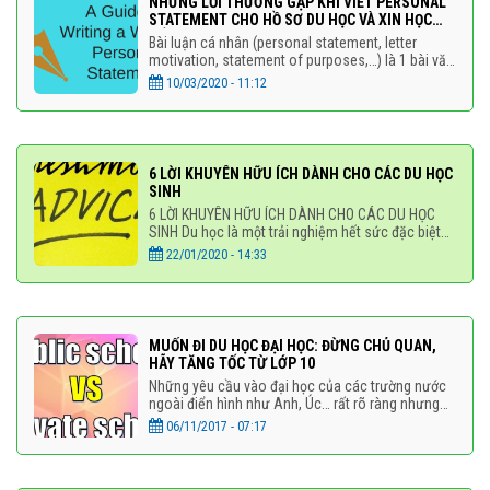
NHỮNG LỖI THƯỜNG GẶP KHI VIẾT PERSONAL
STATEMENT CHO HỒ SƠ DU HỌC VÀ XIN HỌC
BỔNG
Bài luận cá nhân (personal statement, letter
motivation, statement of purposes,…) là 1 bài văn
ngắn khoảng 500-1000 từ, trình bày về bản thân
10/03/2020 - 11:12
và lý do bạn muốn xin học
6 LỜI KHUYÊN HỮU ÍCH DÀNH CHO CÁC DU HỌC
SINH
6 LỜI KHUYÊN HỮU ÍCH DÀNH CHO CÁC DU HỌC
SINH Du học là một trải nghiệm hết sức đặc biệt
của mỗi bạn du học sinh, có ý nghĩa rất lớn trong
22/01/2020 - 14:33
việc tạo nên
MUỐN ĐI DU HỌC ĐẠI HỌC: ĐỪNG CHỦ QUAN,
HÃY TĂNG TỐC TỪ LỚP 10
Những yêu cầu vào đại học của các trường nước
ngoài điển hình như Anh, Úc… rất rõ ràng nhưng
cũng yêu cầu học sinh có một nền tảng kiến thức
06/11/2017 - 07:17
và kỹ