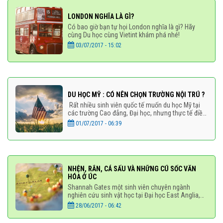
LONDON NGHĨA LÀ GÌ?
Có bao giờ bạn tự họi London nghĩa là gì? Hãy
cùng Du học cùng Vietint khám phá nhé!
03/07/2017 - 15:02
DU HỌC MỸ : CÓ NÊN CHỌN TRƯỜNG NỘI TRÚ ?
Rất nhiều sinh viên quốc tế muốn du học Mỹ tại
các trường Cao đẳng, Đại học, nhưng thực tế điều
này không dễ dàng. Phải lựa chọn giữa hàng
01/07/2017 - 06:39
nghìn trường
NHỆN, RẮN, CÁ SẤU VÀ NHỮNG CÚ SỐC VĂN
HÓA Ở ÚC
Shannah Gates một sinh viên chuyên ngành
nghiên cứu sinh vật học tại Đại học East Anglia,
cô đang dành những năm du học của mình tại Đại
28/06/2017 - 06:42
học Wollongong ở Úc. Trong