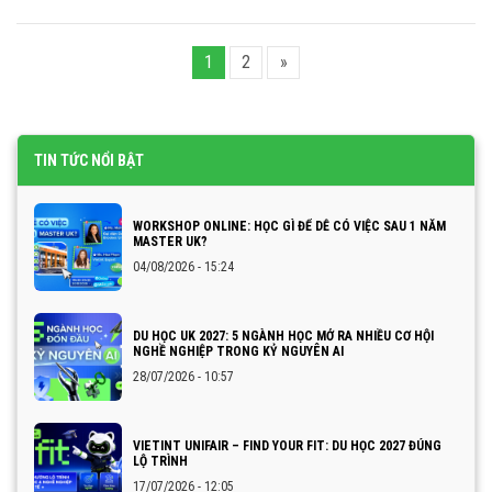
1
2
»
TIN TỨC NỔI BẬT
WORKSHOP ONLINE: HỌC GÌ ĐỂ DỄ CÓ VIỆC SAU 1 NĂM
MASTER UK?
04/08/2026 - 15:24
DU HỌC UK 2027: 5 NGÀNH HỌC MỞ RA NHIỀU CƠ HỘI
NGHỀ NGHIỆP TRONG KỶ NGUYÊN AI
28/07/2026 - 10:57
VIETINT UNIFAIR – FIND YOUR FIT: DU HỌC 2027 ĐÚNG
LỘ TRÌNH
17/07/2026 - 12:05