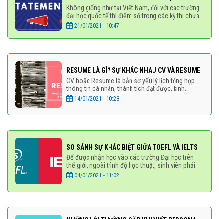
Không giống như tại Việt Nam, đối với các trường
đại học quốc tế thì điểm số trong các kỳ thi chưa
đủ để mời học sinh đến trường theo học. Các yếu
21/01/2021 - 10:47
RESUME LÀ GÌ? SỰ KHÁC NHAU CV VÀ RESUME
CV hoặc Resume là bản sơ yếu lý lịch tổng hợp
thông tin cá nhân, thành tích đạt được, kinh
nghiệm làm việc và các thông tin khác để nhà
14/01/2021 - 10:28
tuyển dụng hoặc ban
SO SÁNH SỰ KHÁC BIỆT GIỮA TOEFL VÀ IELTS
Để được nhận học vào các trường Đại học trên
thế giới, ngoài trình độ học thuật, sinh viên phải
chứng minh mình đạt được tiêu chuẩn tiếng anh
04/01/2021 - 11:02
đầu