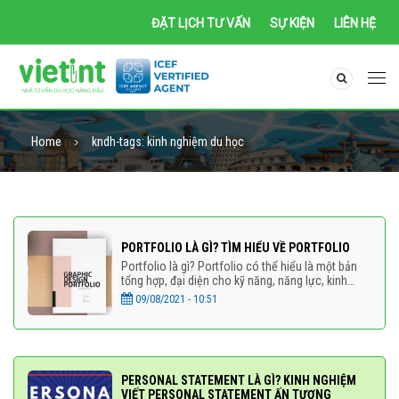
ĐẶT LỊCH TƯ VẤN
SỰ KIỆN
LIÊN HỆ
Home
kndh-tags:
kinh nghiệm du học
PORTFOLIO LÀ GÌ? TÌM HIỂU VỀ PORTFOLIO
Portfolio là gì? Portfolio có thể hiểu là một bản
tổng hợp, đại diện cho kỹ năng, năng lực, kinh
nghiệm của bạn hay công ty của bạn. Nó giúp
09/08/2021 - 10:51
người xem có một
PERSONAL STATEMENT LÀ GÌ? KINH NGHIỆM
VIẾT PERSONAL STATEMENT ẤN TƯỢNG