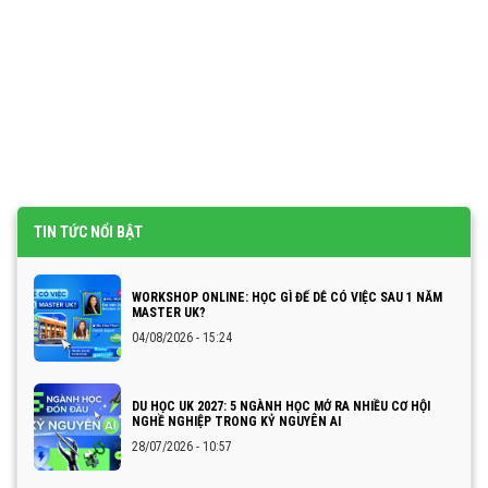
TIN TỨC NỔI BẬT
WORKSHOP ONLINE: HỌC GÌ ĐỂ DỄ CÓ VIỆC SAU 1 NĂM
MASTER UK?
04/08/2026 - 15:24
DU HỌC UK 2027: 5 NGÀNH HỌC MỞ RA NHIỀU CƠ HỘI
NGHỀ NGHIỆP TRONG KỶ NGUYÊN AI
28/07/2026 - 10:57