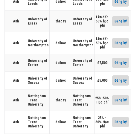
Anh
daihoc
Đăng ký
Leeds
Leeds
phí
Lên đến
University of
University of
Anh
thacsy
50% học
Đăng ký
Essex
Essex
phí
Lên đến
University of
University of
Anh
daihoc
50% học
Đăng ký
Northampton
Northampton
phí
University of
University of
Anh
daihoc
£7,500
Đăng ký
Exeter
Exeter
University of
University of
Anh
daihoc
£5,000
Đăng ký
Sussex
Sussex
Nottingham
Nottingham
25%-50%
Anh
Trent
thacsy
Trent
Đăng ký
Học phí
University
University
Nottingham
Nottingham
25% -
Anh
Trent
daihoc
Trent
50% Học
Đăng ký
University
University
phí