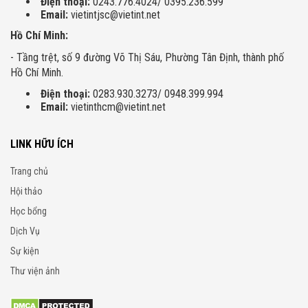
Điện thoại:
0243.776.4024/ 0395.236.599
Email:
vietintjsc@vietint.net
Hồ Chí Minh:
- Tầng trệt, số 9 đường Võ Thị Sáu, Phường Tân Định, thành phố
Hồ Chí Minh.
Điện thoại:
0283.930.3273/ 0948.399.994
Email:
vietinthcm@vietint.net
LINK HỮU ÍCH
Trang chủ
Hội thảo
Học bổng
Dịch Vụ
Sự kiện
Thư viện ảnh