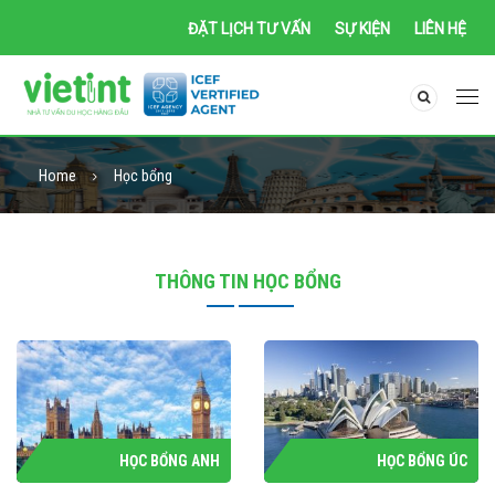
ĐẶT LỊCH TƯ VẤN
SỰ KIỆN
LIÊN HỆ
Home
Học bổng
THÔNG TIN HỌC BỔNG
HỌC BỔNG ANH
HỌC BỔNG ÚC