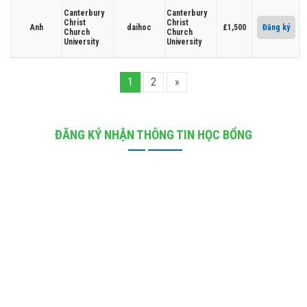
Canterbury
Canterbury
Christ
Christ
Anh
daihoc
£1,500
Đăng ký
Church
Church
University
University
1
2
»
ĐĂNG KÝ NHẬN THÔNG TIN HỌC BỔNG