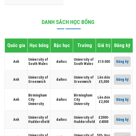
DANH SÁCH HỌC BỔNG
Quốc gia
Học bổng
Bậc học
Trường
Giá trị
Đăng ký
University of
University of
Anh
daihoc
£10.000
Đăng ký
South Wales
South Wales
University of
University of
Lên đến
Anh
daihoc
Đăng ký
Greenwich
Greenwich
£5,000
Birmingham
Birmingham
Lên đến
Anh
City
daihoc
City
Đăng ký
£2,000
University
University
University of
University of
£2000-
Anh
daihoc
Đăng ký
Huddersfield
Huddersfield
£4000
University of
University of
50% Học