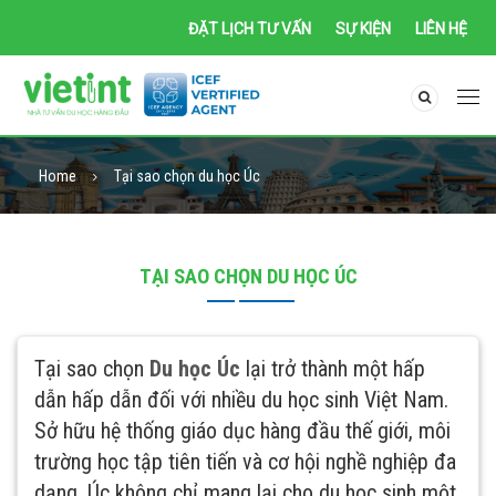
ĐẶT LỊCH TƯ VẤN
SỰ KIỆN
LIÊN HỆ
Home
Tại sao chọn du học Úc
TẠI SAO CHỌN DU HỌC ÚC
Tại sao chọn
Du học Úc
lại trở thành một hấp
dẫn hấp dẫn đối với nhiều du học sinh Việt Nam.
Sở hữu hệ thống giáo dục hàng đầu thế giới, môi
trường học tập tiên tiến và cơ hội nghề nghiệp đa
dạng, Úc không chỉ mang lại cho du học sinh một