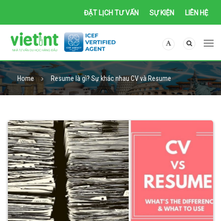
ĐẶT LỊCH TƯ VẤN
SỰ KIỆN
LIÊN HỆ
Home
Resume là gì? Sự khác nhau CV và Resume