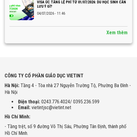
VISA ÚC TĂNG LỆ PHÍ TỪ 01/07/2026: DU HỌC SINH CẦN
LƯU Ý GÌ?
04/07/2026 - 11:46
Xem thêm
CÔNG TY CỔ PHẦN GIÁO DỤC VIETINT
Hà Nội:
Tầng 4 - Tòa nhà 27 Nguyễn Trường Tộ, Phường Ba Đình -
Hà Nội
Điện thoại:
0243.776.4024/ 0395.236.599
Email:
vietintjsc@vietint.net
Hồ Chí Minh:
- Tầng trệt, số 9 đường Võ Thị Sáu, Phường Tân Định, thành phố
Hồ Chí Minh.