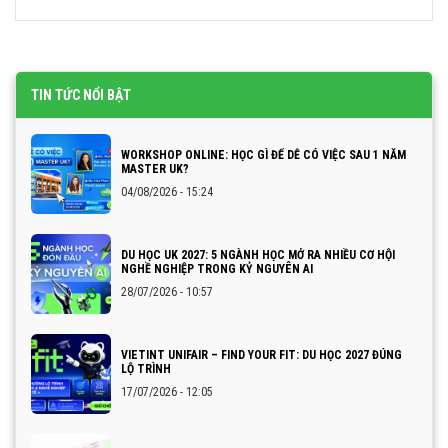
TIN TỨC NỔI BẬT
WORKSHOP ONLINE: HỌC GÌ ĐỂ DỄ CÓ VIỆC SAU 1 NĂM
MASTER UK?
04/08/2026 - 15:24
DU HỌC UK 2027: 5 NGÀNH HỌC MỞ RA NHIỀU CƠ HỘI
NGHỀ NGHIỆP TRONG KỶ NGUYÊN AI
28/07/2026 - 10:57
VIETINT UNIFAIR – FIND YOUR FIT: DU HỌC 2027 ĐÚNG
LỘ TRÌNH
17/07/2026 - 12:05