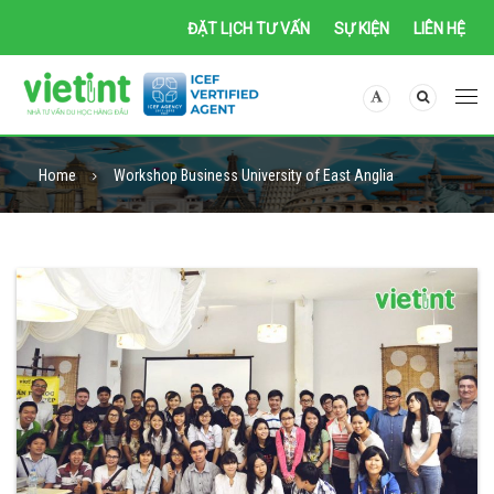
ĐẶT LỊCH TƯ VẤN
SỰ KIỆN
LIÊN HỆ
Home
Workshop Business University of East Anglia