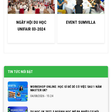
NGÀY HỘI DU HỌC
EVENT SUMVILLA
UNIFAIR 03-2024
TIN TỨC NỔI BẬT
WORKSHOP ONLINE: HỌC GÌ ĐỂ DỄ CÓ VIỆC SAU 1 NĂM
MASTER UK?
04/08/2026 - 15:24
DU HỌC UK 2027: 5 NGÀNH HỌC MỞ RA NHIỀU CƠ HỘI