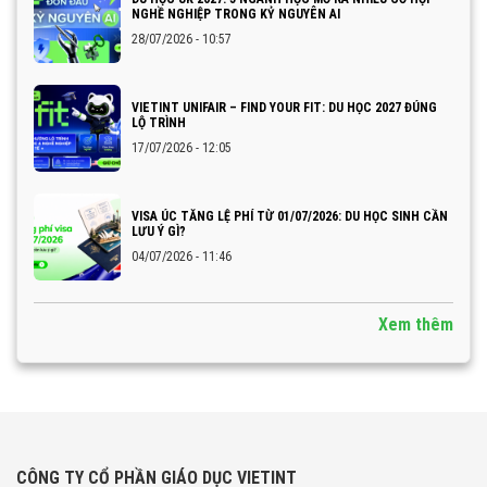
NGHỀ NGHIỆP TRONG KỶ NGUYÊN AI
28/07/2026 - 10:57
VIETINT UNIFAIR – FIND YOUR FIT: DU HỌC 2027 ĐÚNG
LỘ TRÌNH
17/07/2026 - 12:05
VISA ÚC TĂNG LỆ PHÍ TỪ 01/07/2026: DU HỌC SINH CẦN
LƯU Ý GÌ?
04/07/2026 - 11:46
Xem thêm
CÔNG TY CỔ PHẦN GIÁO DỤC VIETINT