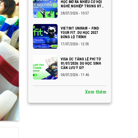
HỌC MỞ RA NHIỀU CƠ HỘI
NGHỀ NGHIỆP TRONG KỶ
NGUYÊN AI
28/07/2026 - 10:57
VIETINT UNIFAIR – FIND
YOUR FIT: DU HỌC 2027
ĐÚNG LỘ TRÌNH
17/07/2026 - 12:05
VISA ÚC TĂNG LỆ PHÍ TỪ
01/07/2026: DU HỌC SINH
CẦN LƯU Ý GÌ?
04/07/2026 - 11:46
Xem thêm