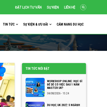
ĐẶT LỊCH TƯ VẤN
SỰ KIỆN
LIÊN HỆ
TIN TỨC
SỰ KIỆN & ƯU ĐÃI
CẨM NANG DU HỌC
TIN TỨC NỔI BẬT
WORKSHOP ONLINE: HỌC GÌ
ĐỂ DỄ CÓ VIỆC SAU 1 NĂM
MASTER UK?
04/08/2026 - 15:24
DU HỌC UK 2027: 5 NGÀNH