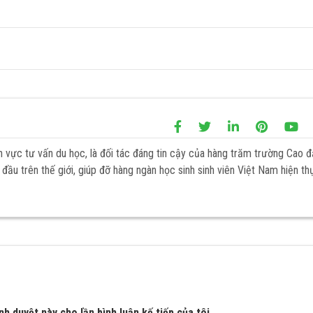
h vực tư vấn du học, là đối tác đáng tin cậy của hàng trăm trường Cao 
đầu trên thế giới, giúp đỡ hàng ngàn học sinh sinh viên Việt Nam hiện th
nh duyệt này cho lần bình luận kế tiếp của tôi.