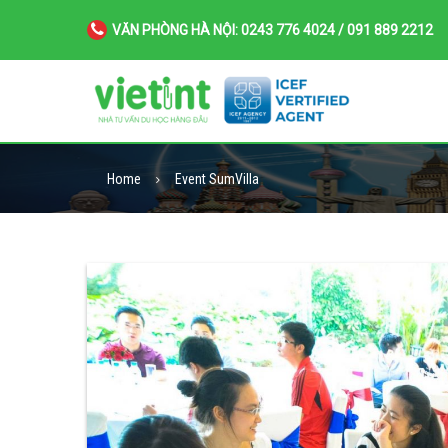
VĂN PHÒNG HÀ NỘI: 0243 776 4024 / 091 889 2212
Home
Event SumVilla