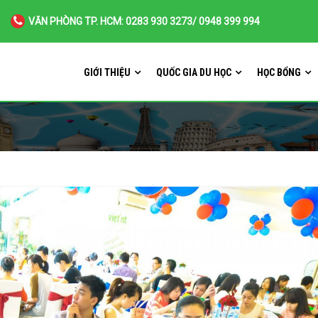
VĂN PHÒNG TP. HCM: 0283 930 3273/ 0948 399 994
GIỚI THIỆU
QUỐC GIA DU HỌC
HỌC BỔNG