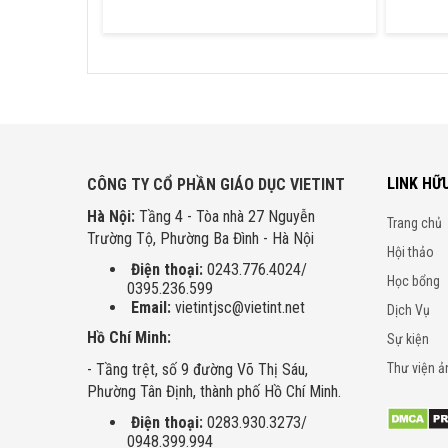
LINK HỮ
CÔNG TY CỔ PHẦN GIÁO DỤC VIETINT
Hà Nội:
Tầng 4 - Tòa nhà 27 Nguyễn
Trang chủ
Trường Tộ, Phường Ba Đình - Hà Nội
Hội thảo
Điện thoại:
0243.776.4024/
Học bổng
0395.236.599
Email:
vietintjsc@vietint.net
Dịch Vụ
Hồ Chí Minh:
Sự kiện
- Tầng trệt, số 9 đường Võ Thị Sáu,
Thư viện ả
Phường Tân Định, thành phố Hồ Chí Minh.
Điện thoại:
0283.930.3273/
0948.399.994