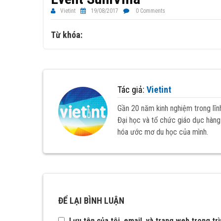
Vietint
19/08/2017
0 Comments
Từ khóa:
Tác giả:
Vietint
Gần 20 năm kinh nghiệm trong lĩn
Đại học và tổ chức giáo dục hàng 
hóa ước mơ du học của mình.
ĐỂ LẠI BÌNH LUẬN
Lưu tên của tôi, email, và trang web trong trì