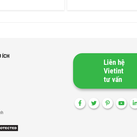
U ÍCH
Liên hệ
Vietint
tư vấn
nh