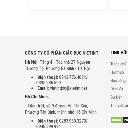
LINK HỮ
CÔNG TY CỔ PHẦN GIÁO DỤC VIETINT
Hà Nội:
Tầng 4 - Tòa nhà 27 Nguyễn
Trang chủ
Trường Tộ, Phường Ba Đình - Hà Nội
Hội thảo
Điện thoại:
0243.776.4024/
Học bổng
0395.236.599
Email:
vietintjsc@vietint.net
Dịch Vụ
Hồ Chí Minh:
Sự kiện
- Tầng trệt, số 9 đường Võ Thị Sáu,
Thư viện ả
Phường Tân Định, thành phố Hồ Chí Minh.
Điện thoại:
0283.930.3273/
0948.399.994