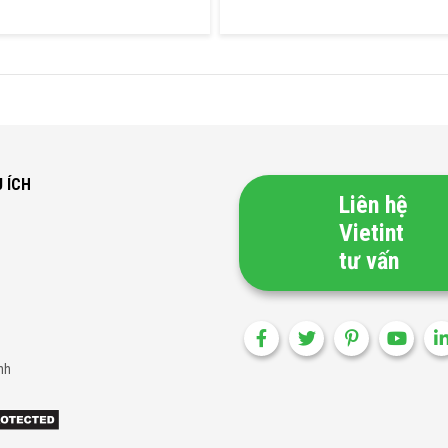
U ÍCH
Liên hệ
Vietint
tư vấn
nh