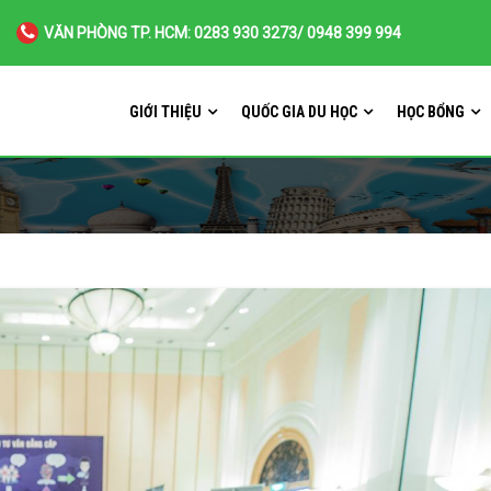
VĂN PHÒNG TP. HCM: 0283 930 3273/ 0948 399 994
GIỚI THIỆU
QUỐC GIA DU HỌC
HỌC BỔNG