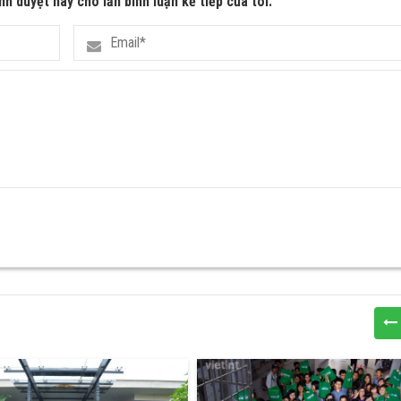
nh duyệt này cho lần bình luận kế tiếp của tôi.