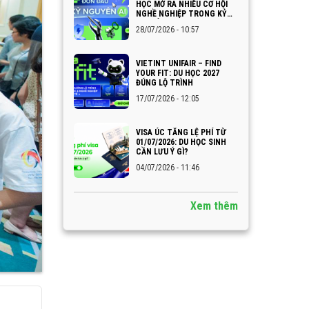
HỌC MỞ RA NHIỀU CƠ HỘI
NGHỀ NGHIỆP TRONG KỶ
NGUYÊN AI
28/07/2026 - 10:57
VIETINT UNIFAIR – FIND
YOUR FIT: DU HỌC 2027
ĐÚNG LỘ TRÌNH
17/07/2026 - 12:05
VISA ÚC TĂNG LỆ PHÍ TỪ
01/07/2026: DU HỌC SINH
CẦN LƯU Ý GÌ?
04/07/2026 - 11:46
Xem thêm