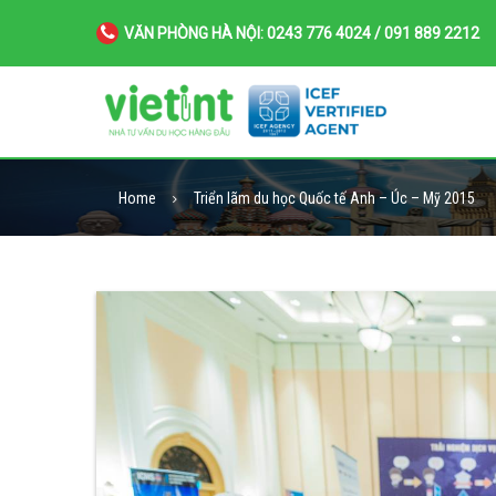
VĂN PHÒNG HÀ NỘI: 0243 776 4024 / 091 889 2212
Home
Triển lãm du học Quốc tế Anh – Úc – Mỹ 2015