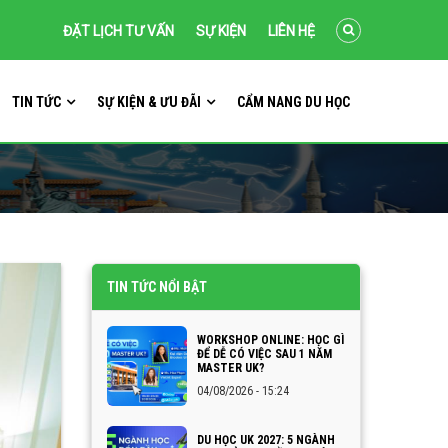
ĐẶT LỊCH TƯ VẤN
SỰ KIỆN
LIÊN HỆ
TIN TỨC
SỰ KIỆN & ƯU ĐÃI
CẨM NANG DU HỌC
TIN TỨC NỔI BẬT
WORKSHOP ONLINE: HỌC GÌ
ĐỂ DỄ CÓ VIỆC SAU 1 NĂM
MASTER UK?
04/08/2026 - 15:24
DU HỌC UK 2027: 5 NGÀNH