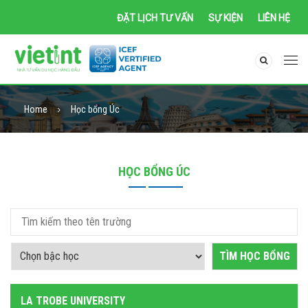
ĐẶT LỊCH TƯ VẤN
SỰ KIỆN
LIÊN HỆ
Home
Học bổng Úc
HỌC BỔNG ÚC
LA TROBE UNIVERSITY