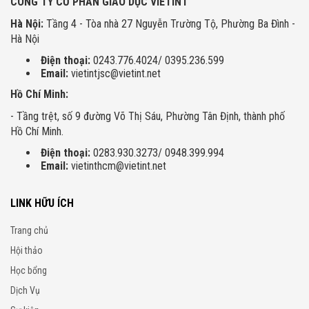
CÔNG TY CỔ PHẦN GIÁO DỤC VIETINT
Hà Nội:
Tầng 4 - Tòa nhà 27 Nguyễn Trường Tộ, Phường Ba Đình -
Hà Nội
Điện thoại:
0243.776.4024/ 0395.236.599
Email:
vietintjsc@vietint.net
Hồ Chí Minh:
- Tầng trệt, số 9 đường Võ Thị Sáu, Phường Tân Định, thành phố
Hồ Chí Minh.
Điện thoại:
0283.930.3273/ 0948.399.994
Email:
vietinthcm@vietint.net
LINK HỮU ÍCH
Trang chủ
Hội thảo
Học bổng
Dịch Vụ