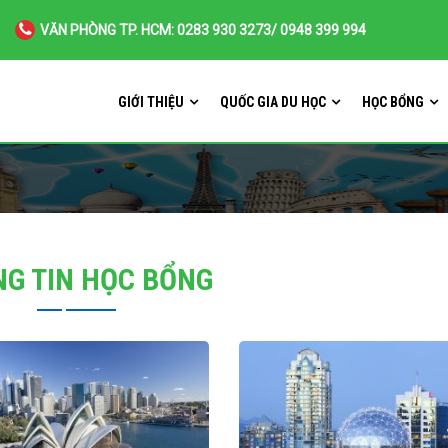
VĂN PHÒNG TP. HCM: 0283 930 3273/ 0948 399 994
GIỚI THIỆU
QUỐC GIA DU HỌC
HỌC BỔNG
G TIN HỌC BỔNG