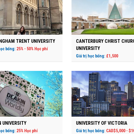
NGHAM TRENT UNIVERSITY
CANTERBURY CHRIST CHUR
UNIVERSITY
 học bổng:
25% - 50% Học phí
Giá trị học bổng:
£1,500
N UNIVERSITY
UNIVERSITY OF VICTORIA
 học bổng:
25% Học phí
Giá trị học bổng:
CAD$5,000 - $1