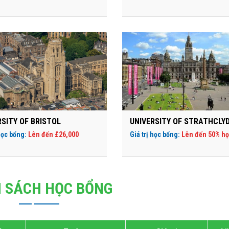
RSITY OF BRISTOL
UNIVERSITY OF STRATHCLY
 học bổng:
Lên đến £26,000
Giá trị học bổng:
Lên đến 50% họ
 SÁCH HỌC BỔNG