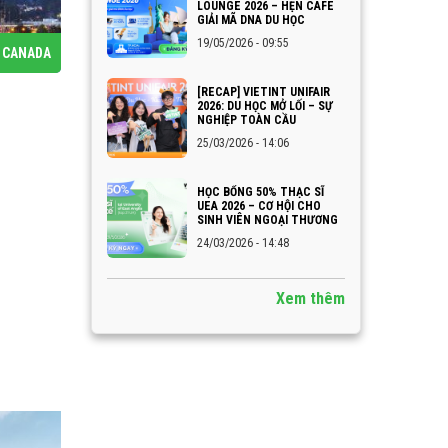
LOUNGE 2026 – HẸN CAFE
GIẢI MÃ DNA DU HỌC
19/05/2026 - 09:55
 CANADA
[RECAP] VIETINT UNIFAIR
2026: DU HỌC MỞ LỐI – SỰ
NGHIỆP TOÀN CẦU
25/03/2026 - 14:06
HỌC BỔNG 50% THẠC SĨ
UEA 2026 – CƠ HỘI CHO
SINH VIÊN NGOẠI THƯƠNG
24/03/2026 - 14:48
Xem thêm