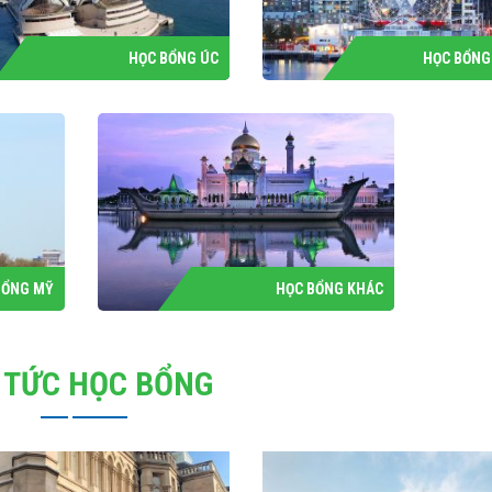
HỌC BỔNG ÚC
HỌC BỔNG
BỔNG MỸ
HỌC BỔNG KHÁC
 TỨC HỌC BỔNG