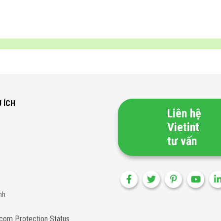
U ÍCH
Liên hệ
Vietint
tư vấn
nh