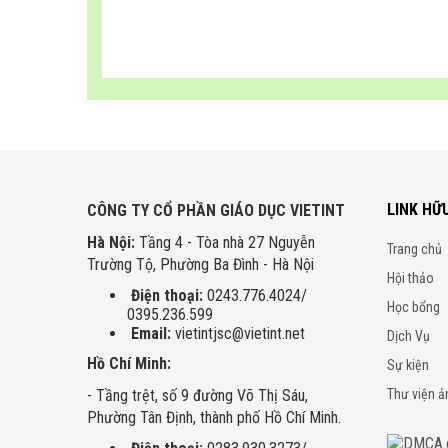
LINK HỮ
CÔNG TY CỔ PHẦN GIÁO DỤC VIETINT
Hà Nội:
Tầng 4 - Tòa nhà 27 Nguyễn
Trang chủ
Trường Tộ, Phường Ba Đình - Hà Nội
Hội thảo
Điện thoại:
0243.776.4024/
Học bổng
0395.236.599
Email:
vietintjsc@vietint.net
Dịch Vụ
Hồ Chí Minh:
Sự kiện
- Tầng trệt, số 9 đường Võ Thị Sáu,
Thư viện ả
Phường Tân Định, thành phố Hồ Chí Minh.