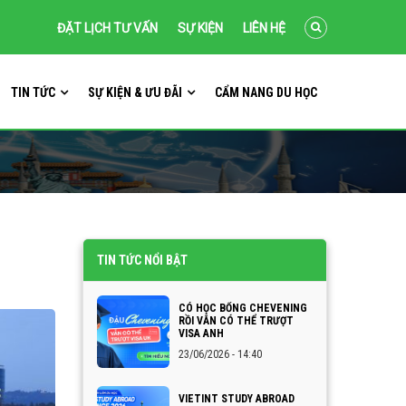
ĐẶT LỊCH TƯ VẤN
SỰ KIỆN
LIÊN HỆ
TIN TỨC
SỰ KIỆN & ƯU ĐÃI
CẨM NANG DU HỌC
TIN TỨC NỔI BẬT
CÓ HỌC BỔNG CHEVENING
RỒI VẪN CÓ THỂ TRƯỢT
VISA ANH
23/06/2026 - 14:40
VIETINT STUDY ABROAD