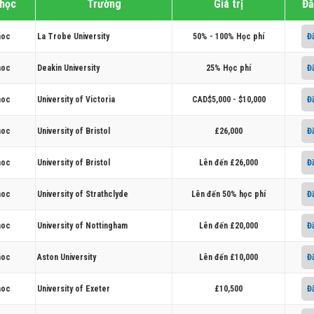
 học
Trường
Giá trị
Đă
hoc
La Trobe University
50% - 100% Học phí
Đ
hoc
Deakin University
25% Học phí
Đ
hoc
University of Victoria
CAD$5,000 - $10,000
Đ
hoc
University of Bristol
£26,000
Đ
hoc
University of Bristol
Lên đến £26,000
Đ
hoc
University of Strathclyde
Lên đến 50% học phí
Đ
hoc
University of Nottingham
Lên đến £20,000
Đ
hoc
Aston University
Lên đến £10,000
Đ
hoc
University of Exeter
£10,500
Đ