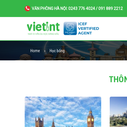
VĂN PHÒNG HÀ NỘI: 0243 776 4024 / 091 889 2212
Home
Học bổng
THÔN