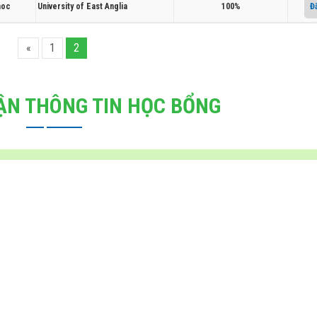
hoc
University of East Anglia
100%
Đ
«
1
2
ẬN THÔNG TIN HỌC BỔNG