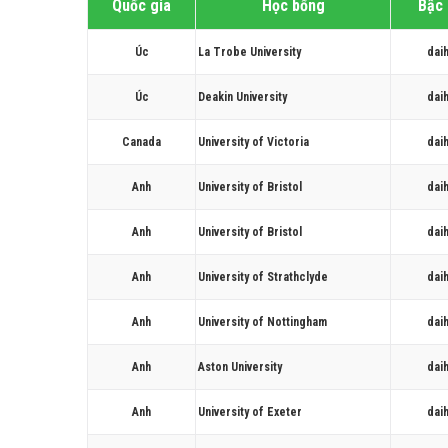
Quốc gia
Học bổng
Bậc
Úc
La Trobe University
dai
Úc
Deakin University
dai
Canada
University of Victoria
dai
Anh
University of Bristol
dai
Anh
University of Bristol
dai
Anh
University of Strathclyde
dai
Anh
University of Nottingham
dai
Anh
Aston University
dai
Anh
University of Exeter
dai