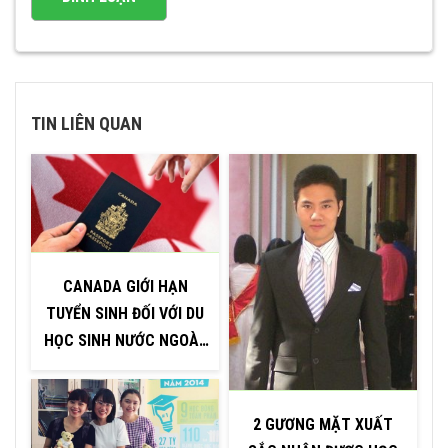
TIN LIÊN QUAN
CANADA GIỚI HẠN
TUYỂN SINH ĐỐI VỚI DU
HỌC SINH NƯỚC NGOÀI,
GIẢM 35%
2 GƯƠNG MẶT XUẤT