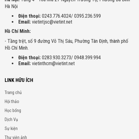
Hà Nội
Điện thoại:
0243.776.4024/ 0395.236.599
Email:
vietintjsc@vietint.net
Hồ Chí Minh:
- Tầng trệt, số 9 đường Võ Thị Sáu, Phường Tân Định, thành phố
Hồ Chí Minh.
Điện thoại:
0283.930.3273/ 0948.399.994
Email:
vietinthcm@vietint.net
LINK HỮU ÍCH
Trang chủ
Hội thảo
Học bổng
Dịch Vụ
Sự kiện
Thư viện ảnh