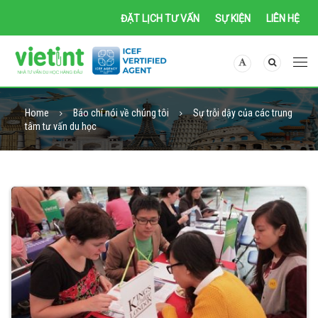
ĐẶT LỊCH TƯ VẤN
SỰ KIỆN
LIÊN HỆ
Home
Báo chí nói về chúng tôi
Sự trỗi dậy của các trung
tâm tư vấn du học