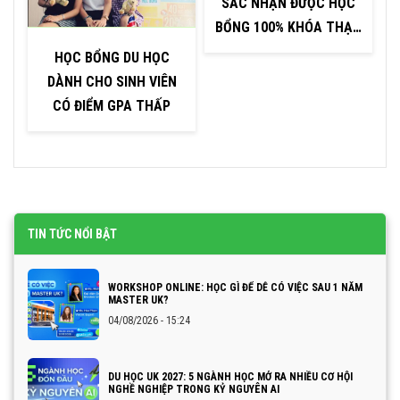
SẮC NHẬN ĐƯỢC HỌC
BỔNG 100% KHÓA THẠC
SỸ – ĐH LEEDS
HỌC BỔNG DU HỌC
DÀNH CHO SINH VIÊN
CÓ ĐIỂM GPA THẤP
TIN TỨC NỔI BẬT
WORKSHOP ONLINE: HỌC GÌ ĐỂ DỄ CÓ VIỆC SAU 1 NĂM
MASTER UK?
04/08/2026 - 15:24
DU HỌC UK 2027: 5 NGÀNH HỌC MỞ RA NHIỀU CƠ HỘI
NGHỀ NGHIỆP TRONG KỶ NGUYÊN AI