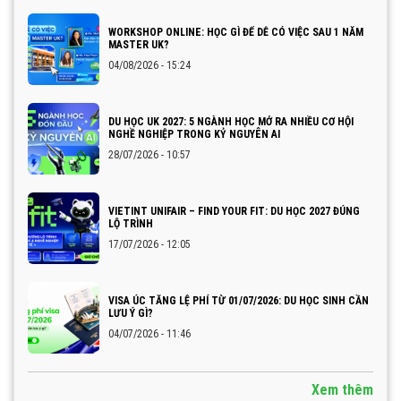
WORKSHOP ONLINE: HỌC GÌ ĐỂ DỄ CÓ VIỆC SAU 1 NĂM
MASTER UK?
04/08/2026 - 15:24
DU HỌC UK 2027: 5 NGÀNH HỌC MỞ RA NHIỀU CƠ HỘI
NGHỀ NGHIỆP TRONG KỶ NGUYÊN AI
28/07/2026 - 10:57
VIETINT UNIFAIR – FIND YOUR FIT: DU HỌC 2027 ĐÚNG
LỘ TRÌNH
17/07/2026 - 12:05
VISA ÚC TĂNG LỆ PHÍ TỪ 01/07/2026: DU HỌC SINH CẦN
LƯU Ý GÌ?
04/07/2026 - 11:46
Xem thêm