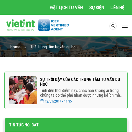
ĐẶT LỊCH TƯ VẤN
SỰ KIỆN
LIÊN HỆ
Home
Thẻ:
trung tâm tư vấn du học
SỰ TRỖI DẬY CỦA CÁC TRUNG TÂM TƯ VẤN DU
HỌC
Tính đến thời điểm này, chắc hẳn không ai trong
chúng ta có thể phủ nhận được những lợi ích mà
du học mang lại.
12/01/2017 - 11:35
TIN TỨC NỔI BẬT