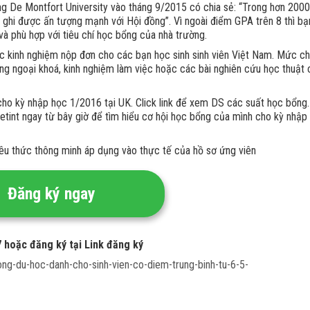
ng De Montfort University vào tháng 9/2015 có chia sẻ: “Trong hơn 200
m ghi được ấn tượng mạnh với Hội đồng”. Vì ngoài điểm GPA trên 8 thì b
à phù hợp với tiêu chí học bổng của nhà trường.
ác kinh nghiệm nộp đơn cho các bạn học sinh sinh viên Việt Nam. Mức ch
ộng ngoại khoá, kinh nghiệm làm việc hoặc các bài nghiên cứu học thuật 
ho kỳ nhập học 1/2016 tại UK. Click link để xem DS các suất học bổng
ietint ngay từ bây giờ để tìm hiểu cơ hội học bổng của mình cho kỳ nhập
iêu thức thông minh áp dụng vào thực tế của hồ sơ ứng viên
Đăng ký ngay
7 hoặc đăng ký tại Link đăng ký
ong-du-hoc-danh-cho-sinh-vien-co-diem-trung-binh-tu-6-5-