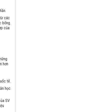
hần.
 từ các
c bổng.
ợp của
những
ến hơn
uốc tế.
văn học
 của SV
iệu