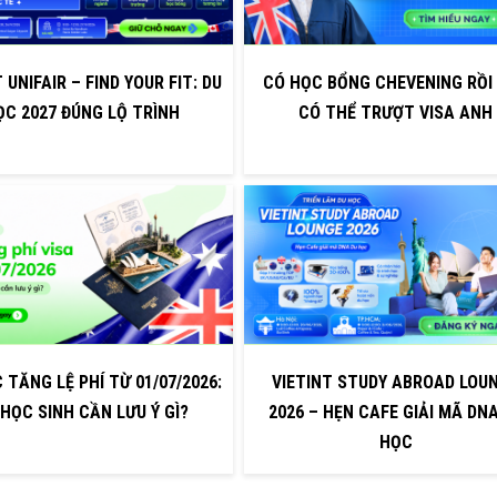
 UNIFAIR – FIND YOUR FIT: DU
CÓ HỌC BỔNG CHEVENING RỒI
ỌC 2027 ĐÚNG LỘ TRÌNH
CÓ THỂ TRƯỢT VISA ANH
 TĂNG LỆ PHÍ TỪ 01/07/2026:
VIETINT STUDY ABROAD LOU
 HỌC SINH CẦN LƯU Ý GÌ?
2026 – HẸN CAFE GIẢI MÃ DN
HỌC