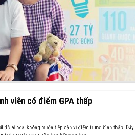
nh viên có điểm GPA thấp
i độ ái ngại không muốn tiếp cận vì điểm trung bình thấp. Đây 