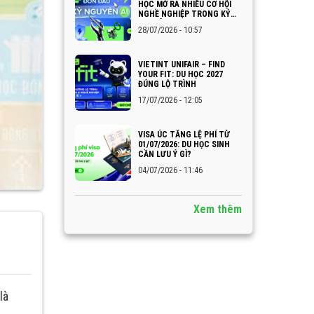
HỌC MỞ RA NHIỀU CƠ HỘI
NGHỀ NGHIỆP TRONG KỶ
NGUYÊN AI
28/07/2026 - 10:57
VIETINT UNIFAIR – FIND
YOUR FIT: DU HỌC 2027
ĐÚNG LỘ TRÌNH
17/07/2026 - 12:05
VISA ÚC TĂNG LỆ PHÍ TỪ
01/07/2026: DU HỌC SINH
CẦN LƯU Ý GÌ?
04/07/2026 - 11:46
Xem thêm
là