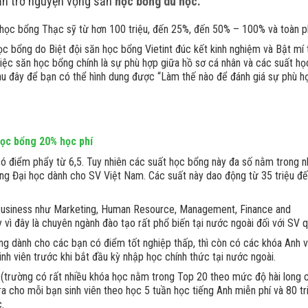
 cản trở nguyện vọng săn
học bổng du học.
t học bổng Thạc sỹ từ hơn 100 triệu, đến 25%, đến 50% – 100% và toàn p
ọc bổng do Biệt đội săn học bổng Vietint đúc kết kinh nghiệm và Bật mí
iệc săn học bổng chính là sự phù hợp giữa hồ sơ cá nhân và các suất họ
au đây để bạn có thể hình dung được “Làm thế nào để đánh giá sự phù h
Học bổng 20% học phí
có điểm phẩy từ 6,5. Tuy nhiên các suất học bổng này đa số nằm trong 
ng Đại học dành cho SV Việt Nam. Các suất này dao động từ 35 triệu đ
 Business như Marketing, Human Resource, Management, Finance and
vì đây là chuyên ngành đào tạo rất phổ biến tại nước ngoài đối với SV q
ổng dành cho các bạn có điểm tốt nghiệp thấp, thì còn có các khóa Anh 
inh viên trước khi bắt đầu kỳ nhập học chính thức tại nước ngoài.
ốc (trường có rất nhiều khóa học nằm trong Top 20 theo mức độ hài long
 cho mỗi bạn sinh viên theo học 5 tuần học tiếng Anh miễn phí và 80 tr
.