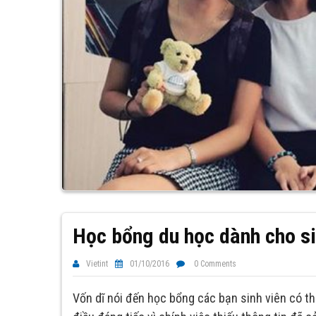
Học bổng du học dành cho si
Vietint
01/10/2016
0 Comments
Vốn dĩ nói đến học bổng các bạn sinh viên có thá