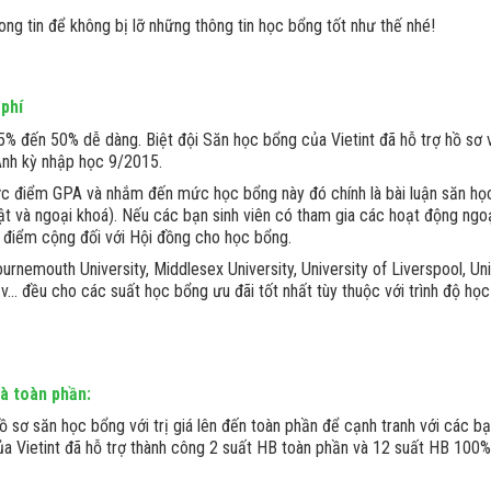
hong tin để không bị lỡ những thông tin học bổng tốt như thế nhé!
 phí
 đến 50% dễ dàng. Biệt đội Săn học bổng của Vietint đã hỗ trợ hồ sơ 
nh kỳ nhập học 9/2015.
mức điểm GPA và nhắm đến mức học bổng này đó chính là bài luận săn họ
uật và ngoại khoá). Nếu các bạn sinh viên có tham gia các hoạt động ngo
 điểm cộng đối với Hội đồng cho học bổng.
rnemouth University, Middlesex University, University of Liverspool, Uni
v..v… đều cho các suất học bổng ưu đãi tốt nhất tùy thuộc với trình độ họ
và toàn phần:
 sơ săn học bổng với trị giá lên đến toàn phần để cạnh tranh với các bạ
a Vietint đã hỗ trợ thành công 2 suất HB toàn phần và 12 suất HB 100%