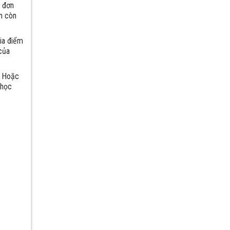
0 đơn
ạn còn
ia điểm
của
. Hoặc
 học