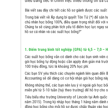
điều đáng tiếc vì chính việc thiếu thông tin đã
Bài viết sau đây chi tiết các hồ sơ giành được các suấ
Trong bài viết về Áp dụng bí quyết Tôn Tử (*) để săn h
chủ nhân học bổng 100%, điều quan trọng nhất đối với v
Chúng ta sẽ cùng phân tích yếu tố điểm học lực ngay s
hồ sơ cá nhân và các suất học bổng?”
1. Điểm trung bình tốt nghiệp (GPA) từ 6,5 – 7,0 – 
Các suất học bổng vẫn có dành cho các bạn sinh viên 
gói học bổng tự động hoặc cần apply đơn giản mà trườ
100 triệu đồng, tức là khoảng 20% học phí.
Các bạn SV yêu thích các chuyên ngành liên quan đến
Accounting sẽ dễ dàng có cơ hội nhận gói học bổng này 
Không những thế, các bạn nên lưu ý vì ngoài gói học b
miễn phí từ 5-10 tuần (tuỳ theo trường) để hỗ trợ cho s
Tiêu biểu như trường University of Lincoln tại Anh qu
năm 2015). Trong kỳ nhập học tháng 1 hằng năm dành ra
đồng học bổng cho mỗi hồ sơ được chấp thuận vào học