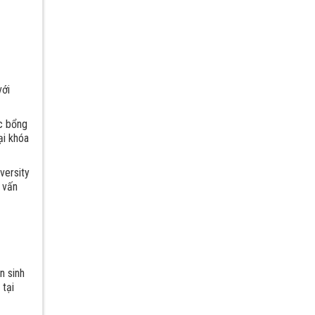
với
c bổng
ại khóa
versity
c vấn
n sinh
 tại