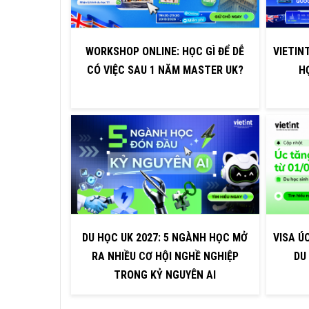
WORKSHOP ONLINE: HỌC GÌ ĐỂ DỄ
VIETINT
CÓ VIỆC SAU 1 NĂM MASTER UK?
H
DU HỌC UK 2027: 5 NGÀNH HỌC MỞ
VISA ÚC
RA NHIỀU CƠ HỘI NGHỀ NGHIỆP
DU
TRONG KỶ NGUYÊN AI