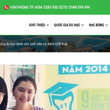
VĂN PHÒNG TP. HCM: 0283 930 3273/ 0948 399 994
GIỚI THIỆU
QUỐC GIA DU HỌC
HỌC BỔNG
ổng du học dành cho sinh viên có điểm GPA thấp