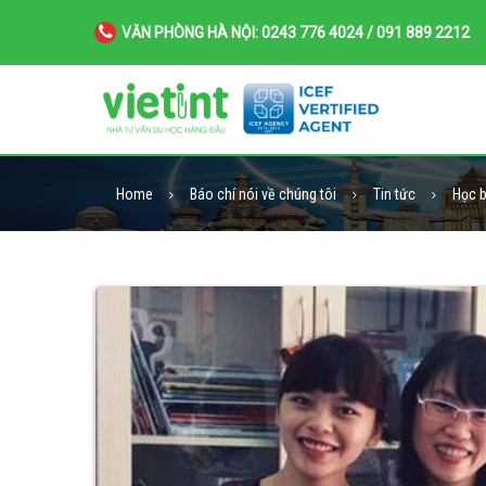
VĂN PHÒNG HÀ NỘI: 0243 776 4024 / 091 889 2212
Home
Báo chí nói về chúng tôi
Tin tức
Học b