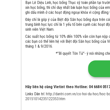
Bạn Lê Diệu Linh, học bổng Thạc sỹ toàn phần tại trườ
xin học bổng, thì chỉ duy nhất bài luận học bổng của e
ghi dấu mình ở các hoạt động ngoại khóa vì cộng đồng v
Đây chỉ là góp ý của Biệt đội Săn học bổng dựa trên c
trung bình học lực chỉ là 1 yếu tố bên cạnh các hoạt đ
sinh viên Việt Nam.
Các suất học bổng từ 10% đến 100% vẫn còn hạn nộp c
các bạn có thể liên hệ với Biệt đội Săn học bổng của V
tháng 1 & 9/2016.
*”Bí quyết Tôn Tử”- ý nói những ch
Hãy liên hệ cùng Vietint theo Hotline: 04 6684 051
Links Dân trí:
http://dantri.com.vn/co-hoi-du-hoc/hoc-b
20151014235122353.htm