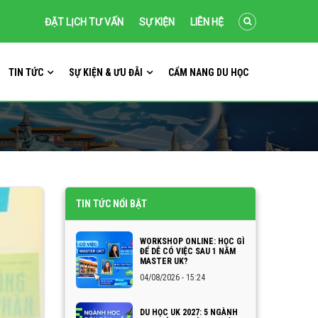
ĐẶT LỊCH TƯ VẤN
SỰ KIỆN
LIÊN HỆ
TIN TỨC
SỰ KIỆN & ƯU ĐÃI
CẨM NANG DU HỌC
TIN TỨC NỔI BẬT
WORKSHOP ONLINE: HỌC GÌ
ĐỂ DỄ CÓ VIỆC SAU 1 NĂM
MASTER UK?
04/08/2026 - 15:24
DU HỌC UK 2027: 5 NGÀNH