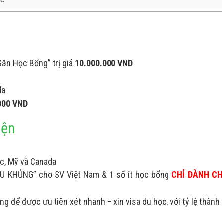
Săn Học Bổng” trị giá
10.000.000 VND
da
000 VND
iện
Úc, Mỹ và Canada
U KHỦNG” cho SV Việt Nam & 1 số ít học bổng
CHỈ DÀNH CH
g để được ưu tiên xét nhanh – xin visa du học, với tỷ lệ thành 