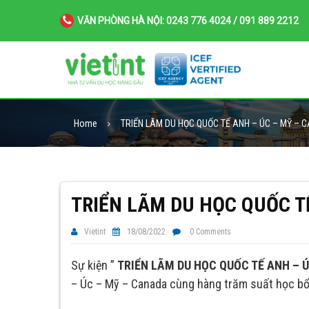
VĂN PHÒNG HÀ NỘI: 0243 776 4024 / 091 889 2212
Home
TRIỂN LÃM DU HỌC QUỐC TẾ ANH – ÚC – MỸ – 
TRIỂN LÃM DU HỌC QUỐC T
Vietint
18/08/2022
0 Comments
Sự kiện ”
TRIỂN LÃM DU HỌC QUỐC TẾ ANH – 
– Úc – Mỹ – Canada cùng hàng trăm suất học 