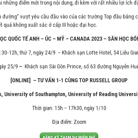
i những điểm mới trong nội dung, đi kèm với rất nhiều lợi ích đ
n đường” vượt yêu cầu đầu vào của các trường Top đầu bằng cá
t quả không xuất sắc ở cấp III hoặc đại học.
ỌC QUỐC TẾ ANH – ÚC – MỸ – CANADA 2023 – SĂN HỌC BỔ
9:30-12h, thứ 7, ngày 24/9 – Khách sạn Lotte Hotel, 54 Liễu Giai
gày 25/9
–
Khách sạn Sài Gòn Prince, số 63 đường Nguyễn Huệ
[ONLINE] – TƯ VẤN 1-1 CÙNG TOP RUSSELL GROUP
s, University of Southampton, University of Reading Univers
Thời gian: 15h – 17h30, ngày 1/10
Địa điểm: Zoom
ĐĂNG KÝ THAM DỰ MIỄN PHÍ