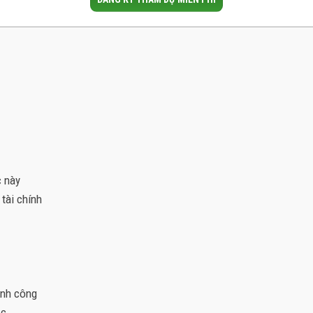
c này
tài chính
ành công
ọc