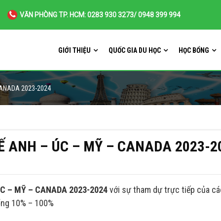
VĂN PHÒNG TP. HCM: 0283 930 3273/ 0948 399 994
GIỚI THIỆU
QUỐC GIA DU HỌC
HỌC BỔNG
CANADA 2023-2024
Ế ANH – ÚC – MỸ – CANADA 2023-2
ÚC – MỸ – CANADA 2023-2024
với sự tham dự trực tiếp của c
bổng 10% – 100%