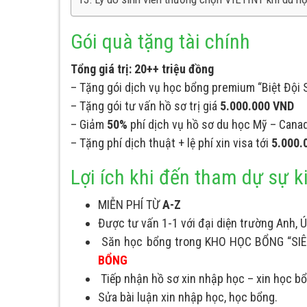
Gói quà tặng tài chính
Tổng giá trị: 20++ triệu đồng
– Tặng gói dịch vụ học bổng premium “Biệt Đội 
– Tặng gói tư vấn hồ sơ trị giá
5.000.000 VND
– Giảm
50%
phí dịch vụ hồ sơ du học Mỹ – Cana
– Tặng phí dịch thuật + lệ phí xin visa tới
5.000.
Lợi ích khi đến tham dự sự k
MIỄN PHÍ TỪ
A-Z
Được tư vấn 1-1 với đại diện trường Anh, 
Săn học bổng trong KHO HỌC BỔNG “SIÊ
BỔNG
Tiếp nhận hồ sơ xin nhập học – xin học bổn
Sửa bài luận xin nhập học, học bổng.