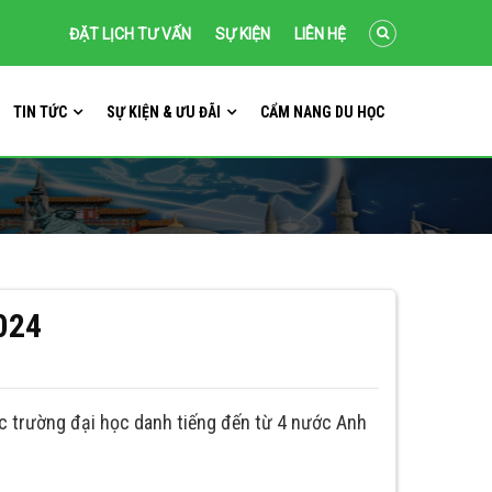
ĐẶT LỊCH TƯ VẤN
SỰ KIỆN
LIÊN HỆ
TIN TỨC
SỰ KIỆN & ƯU ĐÃI
CẨM NANG DU HỌC
024
ác trường đại học danh tiếng đến từ 4 nước Anh