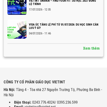
VIETINT UNIFAIR – FIND YOUR FIT: DU HỌC 2027 ĐÚNG
LỘ TRÌNH
17/07/2026 - 12:05
VISA ÚC TĂNG LỆ PHÍ TỪ 01/07/2026: DU HỌC SINH CẦN
LƯU Ý GÌ?
04/07/2026 - 11:46
Xem thêm
CÔNG TY CỔ PHẦN GIÁO DỤC VIETINT
Hà Nội:
Tầng 4 - Tòa nhà 27 Nguyễn Trường Tộ, Phường Ba Đình -
Hà Nội
Điện thoại:
0243.776.4024/ 0395.236.599
Email:
vietintjsc@vietint.net