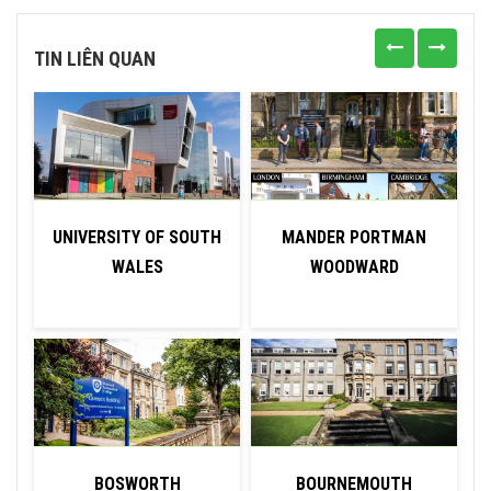
TIN LIÊN QUAN
UNIVERSITY OF SOUTH
MANDER PORTMAN
WALES
WOODWARD
BOSWORTH
BOURNEMOUTH
U