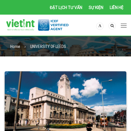
ĐẶT LỊCH TƯ VẤN
SỰ KIỆN
LIÊN HỆ
Home
UNIVERSITY OF LEEDS