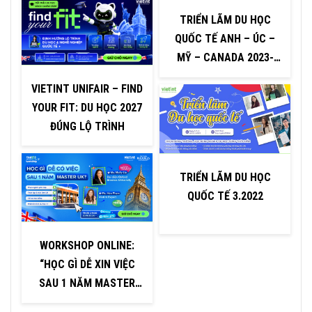
TRIỂN LÃM DU HỌC
QUỐC TẾ ANH – ÚC –
MỸ – CANADA 2023-
2024
VIETINT UNIFAIR – FIND
YOUR FIT: DU HỌC 2027
ĐÚNG LỘ TRÌNH
TRIỂN LÃM DU HỌC
QUỐC TẾ 3.2022
WORKSHOP ONLINE:
“HỌC GÌ DỄ XIN VIỆC
SAU 1 NĂM MASTER
UK?”