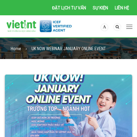
ĐẶT LỊCH TƯ VẤN
SỰ KIỆN
LIÊN HỆ
Home
UK NOW WEBINAR JANUARY ONLINE EVENT