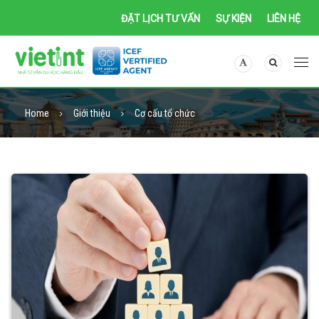
ĐẶT LỊCH TƯ VẤN
SỰ KIỆN
LIÊN HỆ
Home
Giới thiệu
Cơ cấu tổ chức