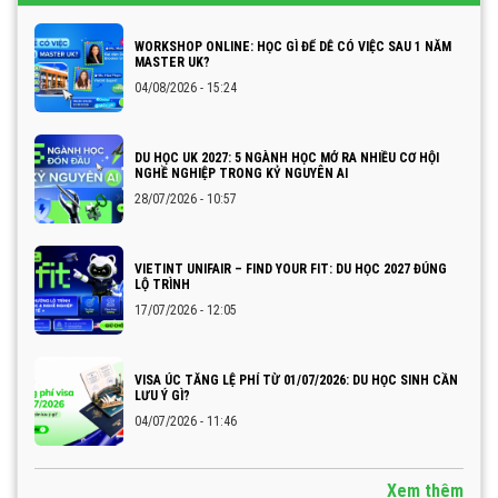
WORKSHOP ONLINE: HỌC GÌ ĐỂ DỄ CÓ VIỆC SAU 1 NĂM
MASTER UK?
04/08/2026 - 15:24
DU HỌC UK 2027: 5 NGÀNH HỌC MỞ RA NHIỀU CƠ HỘI
NGHỀ NGHIỆP TRONG KỶ NGUYÊN AI
28/07/2026 - 10:57
VIETINT UNIFAIR – FIND YOUR FIT: DU HỌC 2027 ĐÚNG
LỘ TRÌNH
17/07/2026 - 12:05
VISA ÚC TĂNG LỆ PHÍ TỪ 01/07/2026: DU HỌC SINH CẦN
LƯU Ý GÌ?
04/07/2026 - 11:46
Xem thêm