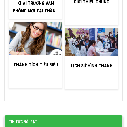
GIỚI THIỆU CHUNG
KHAI TRƯƠNG VĂN
PHÒNG MỚI TẠI THÀNH
PHỐ HỒ CHÍ MINH
THÀNH TÍCH TIÊU BIỂU
LỊCH SỬ HÌNH THÀNH
TIN TỨC NỔI BẬT