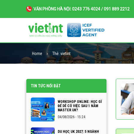
VĂN PHÒNG HÀ NỘI: 0243 776 4024 / 091 889 2212
Home
Thẻ:
vietint
TIN TỨC NỔI BẬT
WORKSHOP ONLINE: HỌC GÌ
ĐỂ DỄ CÓ VIỆC SAU 1 NĂM
MASTER UK?
04/08/2026 - 15:24
DU HỌC UK 2027: 5 NGÀNH