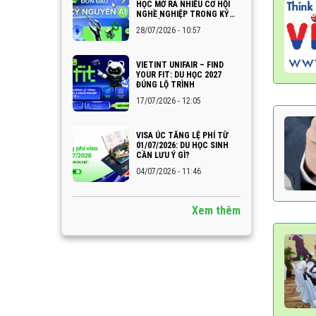
HỌC MỞ RA NHIỀU CƠ HỘI
NGHỀ NGHIỆP TRONG KỶ
NGUYÊN AI
28/07/2026 - 10:57
VIETINT UNIFAIR – FIND
YOUR FIT: DU HỌC 2027
ĐÚNG LỘ TRÌNH
17/07/2026 - 12:05
VISA ÚC TĂNG LỆ PHÍ TỪ
01/07/2026: DU HỌC SINH
CẦN LƯU Ý GÌ?
04/07/2026 - 11:46
Xem thêm