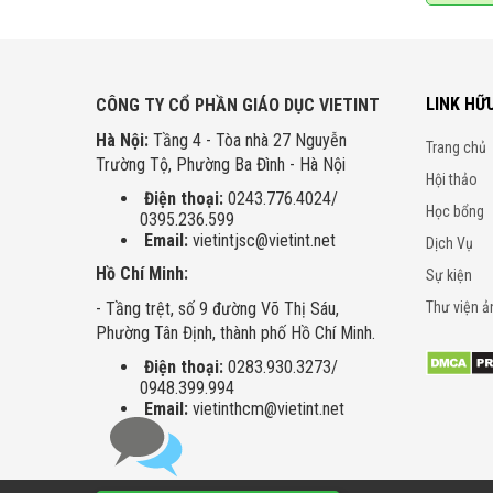
LINK HỮ
CÔNG TY CỔ PHẦN GIÁO DỤC VIETINT
Hà Nội:
Tầng 4 - Tòa nhà 27 Nguyễn
Trang chủ
Trường Tộ, Phường Ba Đình - Hà Nội
Hội thảo
Điện thoại:
0243.776.4024/
Học bổng
0395.236.599
Email:
vietintjsc@vietint.net
Dịch Vụ
Hồ Chí Minh:
Sự kiện
- Tầng trệt, số 9 đường Võ Thị Sáu,
Thư viện ả
Phường Tân Định, thành phố Hồ Chí Minh.
Điện thoại:
0283.930.3273/
0948.399.994
Email:
vietinthcm@vietint.net