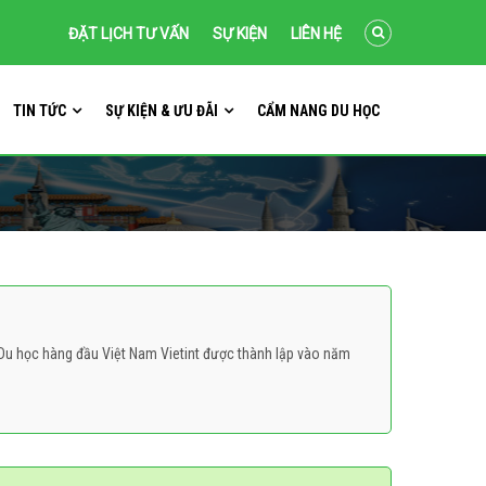
ĐẶT LỊCH TƯ VẤN
SỰ KIỆN
LIÊN HỆ
TIN TỨC
SỰ KIỆN & ƯU ĐÃI
CẨM NANG DU HỌC
 Du học hàng đầu Việt Nam Vietint được thành lập vào năm