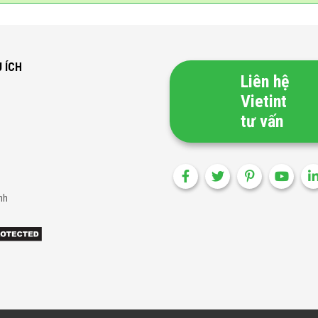
U ÍCH
Liên hệ
Vietint
tư vấn
nh