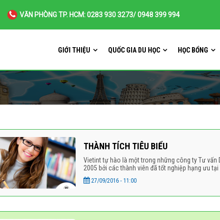
VĂN PHÒNG TP. HCM: 0283 930 3273/ 0948 399 994
GIỚI THIỆU
QUỐC GIA DU HỌC
HỌC BỔNG
THÀNH TÍCH TIÊU BIỂU
Vietint tự hào là một trong những công ty Tư vấn
2005 bởi các thành viên đã tốt nghiệp hạng ưu tại
27/09/2016 - 11:00