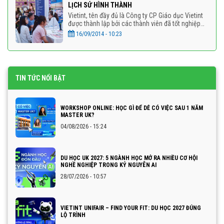
LỊCH SỬ HÌNH THÀNH
Vietint, tên đầy đủ là Công ty CP Giáo dục Vietint
được thành lập bởi các thành viên đã tốt nghiệp
hạng ưu tại các trường Đại học nổi tiếng của
16/09/2014 - 10:23
Vương
TIN TỨC NỔI BẬT
WORKSHOP ONLINE: HỌC GÌ ĐỂ DỄ CÓ VIỆC SAU 1 NĂM
MASTER UK?
04/08/2026 - 15:24
DU HỌC UK 2027: 5 NGÀNH HỌC MỞ RA NHIỀU CƠ HỘI
NGHỀ NGHIỆP TRONG KỶ NGUYÊN AI
28/07/2026 - 10:57
VIETINT UNIFAIR – FIND YOUR FIT: DU HỌC 2027 ĐÚNG
LỘ TRÌNH