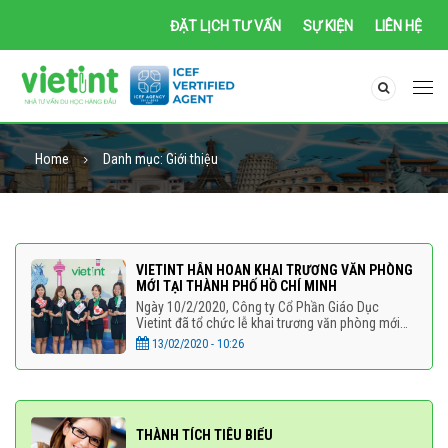
ĐẶT LỊCH TƯ VẤN
SỰ KIỆN
LIÊN HỆ
Home
Danh mục:
Giới thiệu
VIETINT HÂN HOAN KHAI TRƯƠNG VĂN PHÒNG
MỚI TẠI THÀNH PHỐ HỒ CHÍ MINH
Ngày 10/2/2020, Công ty Cổ Phần Giáo Dục
Vietint đã tổ chức lễ khai trương văn phòng mới
tại tầng 5, tòa nhà số 96, phường 1, quận Bình
13/02/2020 - 10:26
Thạnh, HCM.
THÀNH TÍCH TIÊU BIỂU