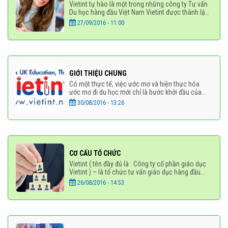
Vietint tự hào là một trong những công ty Tư vấn
Du học hàng đầu Việt Nam Vietint được thành lập
vào năm 2005 bởi các thành viên đã tốt nghiệp
27/09/2016 - 11:00
hạng ưu tại
GIỚI THIỆU CHUNG
Có một thực tế, việc ước mơ và hiện thực hóa
ước mơ đi du học mới chỉ là bước khởi đầu của
một chặng đường dài, mà phía trước có rất nhiều
30/08/2016 - 13:26
gian
CƠ CẤU TỔ CHỨC
Vietint ( tên đầy đủ là : Công ty cổ phần giáo dục
Vietint ) – là tổ chức tư vấn giáo dục hàng đầu
hiện nay tại Việt Nam, là 1 trong 5 đơn vị hàng đầu
26/08/2016 - 14:53