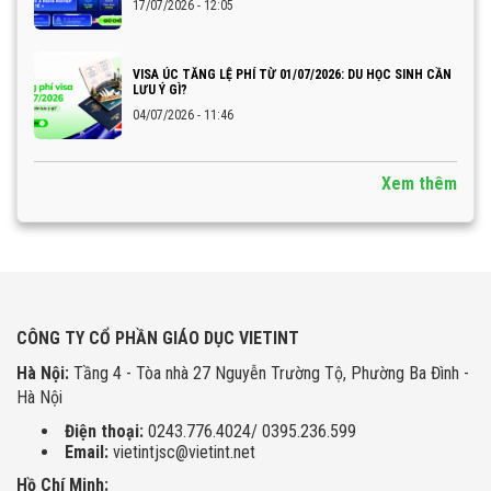
17/07/2026 - 12:05
VISA ÚC TĂNG LỆ PHÍ TỪ 01/07/2026: DU HỌC SINH CẦN
LƯU Ý GÌ?
04/07/2026 - 11:46
Xem thêm
CÔNG TY CỔ PHẦN GIÁO DỤC VIETINT
Hà Nội:
Tầng 4 - Tòa nhà 27 Nguyễn Trường Tộ, Phường Ba Đình -
Hà Nội
Điện thoại:
0243.776.4024/ 0395.236.599
Email:
vietintjsc@vietint.net
Hồ Chí Minh: