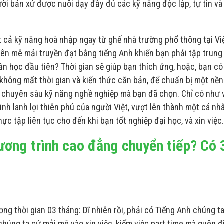
ời bản xứ được nuôi dạy đầy đủ các kỹ năng độc lập, tự tin và
t cả kỹ năng hoà nhập ngay từ ghế nhà trường phổ thông tại Vi
ên mê mải truyền đạt bằng tiếng Anh khiến bạn phải tập trung
n học đầu tiên? Thời gian sẽ giúp bạn thích ứng, hoặc, bạn có
hông mất thời gian và kiến thức căn bản, để chuẩn bị một nền
p chuyên sâu kỹ năng nghề nghiệp mà bạn đã chọn. Chỉ có như 
nh lanh lợi thiên phú của người Việt, vượt lên thành một cá nh
hực tập liên tục cho đến khi bạn tốt nghiệp đại học, và xin việc.
ương trình cao đẳng chuyển tiếp? Có 
g thời gian 03 tháng: Dĩ nhiên rồi, phải có Tiếng Anh chúng t
 chúng ta cứ mải mê vào xin việc, kiếm việc part time mà quên đ