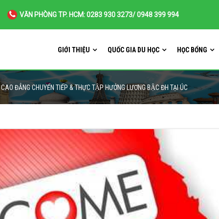
VĂN PHÒNG TP. HCM: 0283 930 3273/ 0948 399 994
GIỚI THIỆU
QUỐC GIA DU HỌC
HỌC BỔNG
CAO ĐẲNG CHUYỂN TIẾP & THỰC TẬP HƯỞNG LƯƠNG BẬC ĐH TẠI ÚC