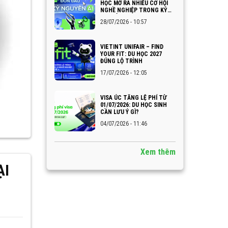
HỌC MỞ RA NHIỀU CƠ HỘI
NGHỀ NGHIỆP TRONG KỶ
NGUYÊN AI
28/07/2026 - 10:57
VIETINT UNIFAIR – FIND
YOUR FIT: DU HỌC 2027
ĐÚNG LỘ TRÌNH
17/07/2026 - 12:05
VISA ÚC TĂNG LỆ PHÍ TỪ
01/07/2026: DU HỌC SINH
CẦN LƯU Ý GÌ?
04/07/2026 - 11:46
Xem thêm
̣I