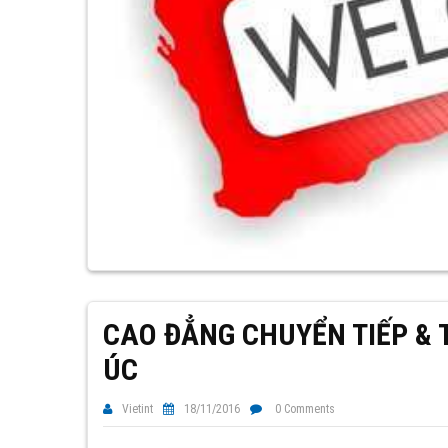
CAO ĐẲNG CHUYỂN TIẾP & 
ÚC
Vietint
18/11/2016
0 Comments