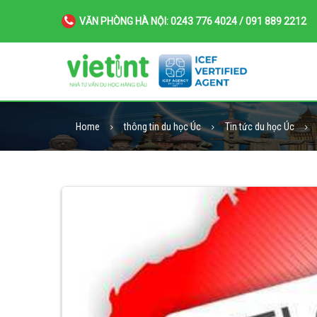
VĂN PHÒNG HÀ NỘI: 0243 776 4024 / 091 889 2212
Home
thông tin du học Úc
Tin tức du học Úc