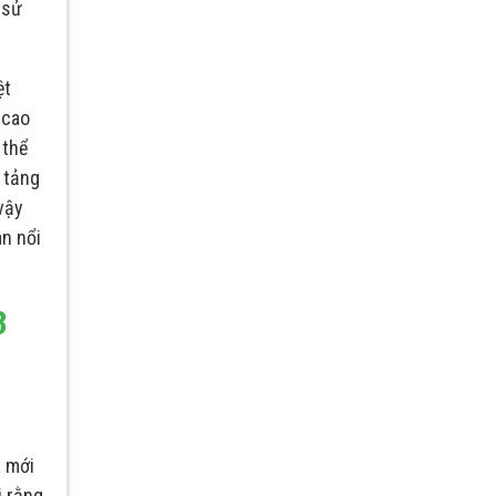
 sử
ệt
 cao
 thể
 tảng
vậy
ân nổi
3
a mới
i rằng