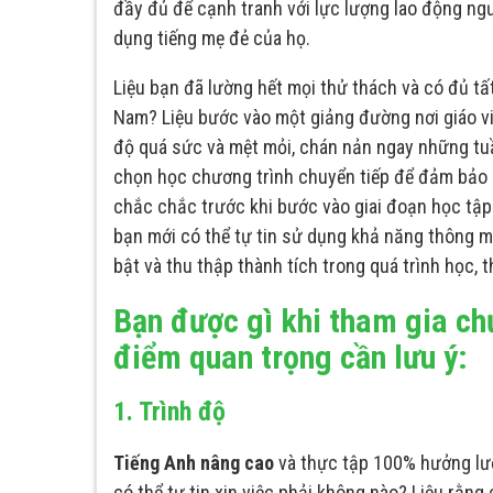
đầy đủ để cạnh tranh với lực lượng lao động ngư
dụng tiếng mẹ đẻ của họ.
Liệu bạn đã lường hết mọi thử thách và có đủ tấ
Nam? Liệu bước vào một giảng đường nơi giáo vi
độ quá sức và mệt mỏi, chán nản ngay những tuầ
chọn học chương trình chuyển tiếp để đảm bảo k
chắc chắc trước khi bước vào giai đoạn học tậ
bạn mới có thể tự tin sử dụng khả năng thông mi
bật và thu thập thành tích trong quá trình học, t
Bạn được gì khi tham gia ch
điểm quan trọng cần lưu ý:
1. Trình độ
Tiếng Anh nâng cao
và thực tập 100% hưởng lươn
có thể tự tin xin việc phải không nào? Liệu rằng