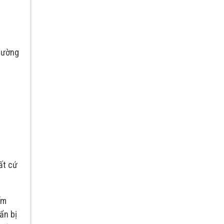
trường
ất cứ
ếm
ẩn bị