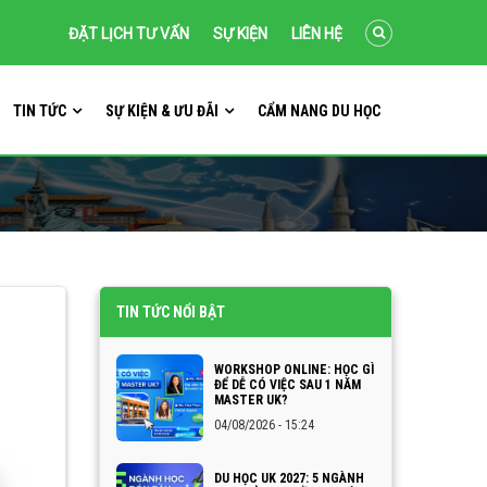
ĐẶT LỊCH TƯ VẤN
SỰ KIỆN
LIÊN HỆ
TIN TỨC
SỰ KIỆN & ƯU ĐÃI
CẨM NANG DU HỌC
TIN TỨC NỔI BẬT
WORKSHOP ONLINE: HỌC GÌ
ĐỂ DỄ CÓ VIỆC SAU 1 NĂM
MASTER UK?
04/08/2026 - 15:24
DU HỌC UK 2027: 5 NGÀNH