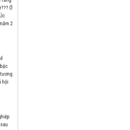
ứ??? Ở
 Úc
 năm 2
hế
 bậc
 tương
ã hội
ghiệp
 sau