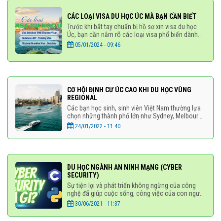
CÁC LOẠI VISA DU HỌC ÚC MÀ BẠN CẦN BIẾT
Trước khi bắt tay chuẩn bị hồ sơ xin visa du học
Úc, bạn cần nắm rõ các loại visa phổ biến dành
cho du học sinh để chọn loại phù hợp với mục
05/01/2024 - 09:46
đích học tập
CƠ HỘI ĐỊNH CƯ ÚC CAO KHI DU HỌC VÙNG
REGIONAL
Các bạn học sinh, sinh viên Việt Nam thường lựa
chọn những thành phố lớn như Sydney, Melbourne
khi du học Úc. Tuy nhiên, Úc đâu chỉ có những
24/01/2022 - 11:40
thành phố này, nếu
DU HỌC NGÀNH AN NINH MẠNG (CYBER
SECURITY)
Sự tiện lợi và phát triển không ngừng của công
nghệ đã giúp cuộc sống, công việc của con người
ngày càng trở nên dễ dàng và hiệu quả hơn. Việc
30/06/2021 - 11:37
sử dụng