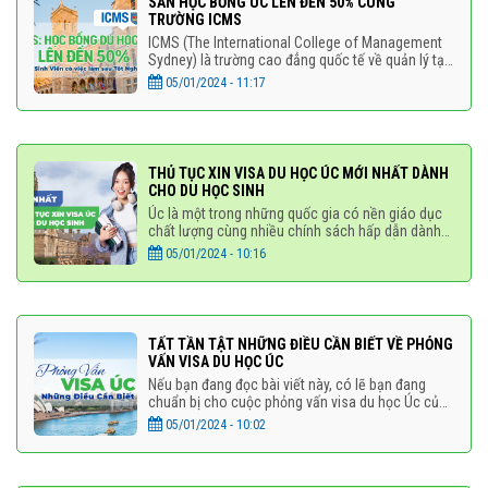
SĂN HỌC BỔNG ÚC LÊN ĐẾN 50% CÙNG
TRƯỜNG ICMS
ICMS (The International College of Management
Sydney) là trường cao đẳng quốc tế về quản lý tại
Sydney được thành lập năm 1996 tại khu Manly,
05/01/2024 - 11:17
Sydney, cách bờ biển Manly
THỦ TỤC XIN VISA DU HỌC ÚC MỚI NHẤT DÀNH
CHO DU HỌC SINH
Úc là một trong những quốc gia có nền giáo dục
chất lượng cùng nhiều chính sách hấp dẫn dành
riêng cho du học sinh. Do đó, đi du học Úc luôn là
05/01/2024 - 10:16
lựa chọn hàng
TẤT TẦN TẬT NHỮNG ĐIỀU CẦN BIẾT VỀ PHỎNG
VẤN VISA DU HỌC ÚC
Nếu bạn đang đọc bài viết này, có lẽ bạn đang
chuẩn bị cho cuộc phỏng vấn visa du học Úc của
mình đúng không nào? Vậy thì đây sẽ là bài viết
05/01/2024 - 10:02
dành cho bạn!