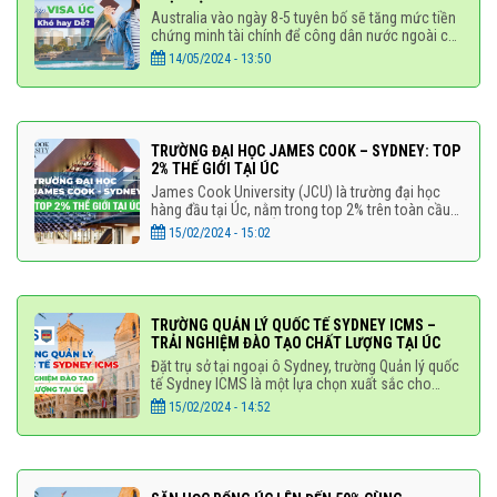
Australia vào ngày 8-5 tuyên bố sẽ tăng mức tiền
chứng minh tài chính để công dân nước ngoài có
được thị thực sinh viên. Nước này đồng thời cảnh
14/05/2024 - 13:50
báo một
TRƯỜNG ĐẠI HỌC JAMES COOK – SYDNEY: TOP
2% THẾ GIỚI TẠI ÚC
James Cook University (JCU) là trường đại học
hàng đầu tại Úc, nằm trong top 2% trên toàn cầu.
Với cơ sở chính tại Úc và Singapore, JCU cung
15/02/2024 - 15:02
cấp các khóa học linh
TRƯỜNG QUẢN LÝ QUỐC TẾ SYDNEY ICMS –
TRẢI NGHIỆM ĐÀO TẠO CHẤT LƯỢNG TẠI ÚC
Đặt trụ sở tại ngoại ô Sydney, trường Quản lý quốc
tế Sydney ICMS là một lựa chọn xuất sắc cho
những người muốn học tập và phát triển sự
15/02/2024 - 14:52
nghiệp tại