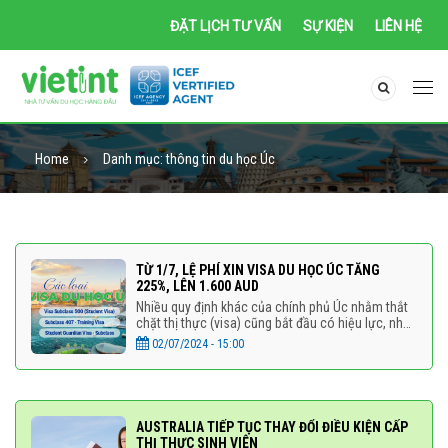
ĐẶT LỊCH TƯ VẤN
SỰ KIỆN
LIÊN HỆ
Home
Danh mục:
thông tin du học Úc
TỪ 1/7, LỆ PHÍ XIN VISA DU HỌC ÚC TĂNG
225%, LÊN 1.600 AUD
Nhiều quy định khác của chính phủ Úc nhằm thắt
chặt thị thực (visa) cũng bắt đầu có hiệu lực, như
hạn chế tình trạng ‘nhảy’ visa, điều chỉnh
02/07/2024 - 15:00
AUSTRALIA TIẾP TỤC THAY ĐỔI ĐIỀU KIỆN CẤP
THỊ THỰC SINH VIÊN