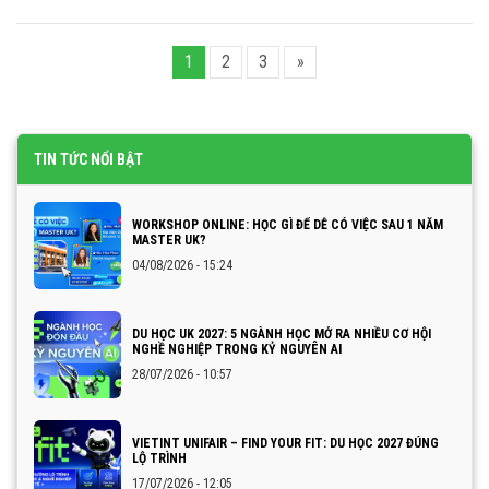
1
2
3
»
TIN TỨC NỔI BẬT
WORKSHOP ONLINE: HỌC GÌ ĐỂ DỄ CÓ VIỆC SAU 1 NĂM
MASTER UK?
04/08/2026 - 15:24
DU HỌC UK 2027: 5 NGÀNH HỌC MỞ RA NHIỀU CƠ HỘI
NGHỀ NGHIỆP TRONG KỶ NGUYÊN AI
28/07/2026 - 10:57
VIETINT UNIFAIR – FIND YOUR FIT: DU HỌC 2027 ĐÚNG
LỘ TRÌNH
17/07/2026 - 12:05