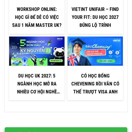
WORKSHOP ONLINE:
VIETINT UNIFAIR – FIND
V
HỌC GÌ ĐỂ DỄ CÓ VIỆC
YOUR FIT: DU HỌC 2027
SAU 1 NĂM MASTER UK?
ĐÚNG LỘ TRÌNH
DU HỌC UK 2027: 5
CÓ HỌC BỔNG
NGÀNH HỌC MỞ RA
CHEVENING RỒI VẪN CÓ
NHIỀU CƠ HỘI NGHỀ
THỂ TRƯỢT VISA ANH
NGHIỆP TRONG KỶ
NGUYÊN AI