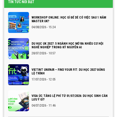
TIN TỨC NỔI BẬT
WORKSHOP ONLINE: HỌC GÌ ĐỂ DỄ CÓ VIỆC SAU 1 NĂM
MASTER UK?
04/08/2026 - 15:24
DU HỌC UK 2027: 5 NGÀNH HỌC MỞ RA NHIỀU CƠ HỘI
NGHỀ NGHIỆP TRONG KỶ NGUYÊN AI
28/07/2026 - 10:57
VIETINT UNIFAIR – FIND YOUR FIT: DU HỌC 2027 ĐÚNG
LỘ TRÌNH
17/07/2026 - 12:05
VISA ÚC TĂNG LỆ PHÍ TỪ 01/07/2026: DU HỌC SINH CẦN
LƯU Ý GÌ?
04/07/2026 - 11:46