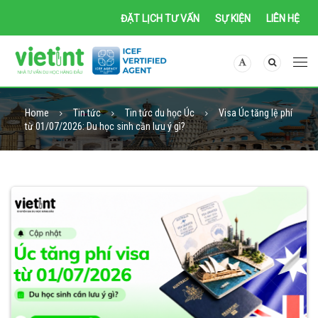
ĐẶT LỊCH TƯ VẤN
SỰ KIỆN
LIÊN HỆ
Home
Tin tức
Tin tức du học Úc
Visa Úc tăng lệ phí
từ 01/07/2026: Du học sinh cần lưu ý gì?