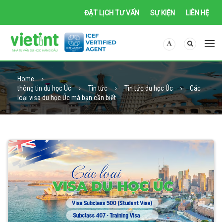
ĐẶT LỊCH TƯ VẤN
SỰ KIỆN
LIÊN HỆ
Home
thông tin du học Úc
Tin tức
Tin tức du học Úc
Các
loại visa du học Úc mà bạn cần biết