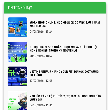
TIN TỨC NỔI BẬT
WORKSHOP ONLINE: HỌC GÌ ĐỂ DỄ CÓ VIỆC SAU 1 NĂM
MASTER UK?
04/08/2026 - 15:24
DU HỌC UK 2027: 5 NGÀNH HỌC MỞ RA NHIỀU CƠ HỘI
NGHỀ NGHIỆP TRONG KỶ NGUYÊN AI
28/07/2026 - 10:57
VIETINT UNIFAIR – FIND YOUR FIT: DU HỌC 2027 ĐÚNG
LỘ TRÌNH
17/07/2026 - 12:05
VISA ÚC TĂNG LỆ PHÍ TỪ 01/07/2026: DU HỌC SINH CẦN
LƯU Ý GÌ?
04/07/2026 - 11:46