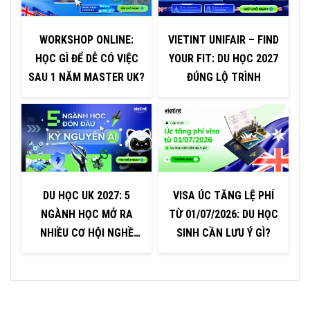
WORKSHOP ONLINE:
VIETINT UNIFAIR – FIND
HỌC GÌ ĐỂ DỄ CÓ VIỆC
YOUR FIT: DU HỌC 2027
C
SAU 1 NĂM MASTER UK?
ĐÚNG LỘ TRÌNH
DU HỌC UK 2027: 5
VISA ÚC TĂNG LỆ PHÍ
V
NGÀNH HỌC MỞ RA
TỪ 01/07/2026: DU HỌC
NHIỀU CƠ HỘI NGHỀ
SINH CẦN LƯU Ý GÌ?
NGHIỆP TRONG KỶ
NGUYÊN AI