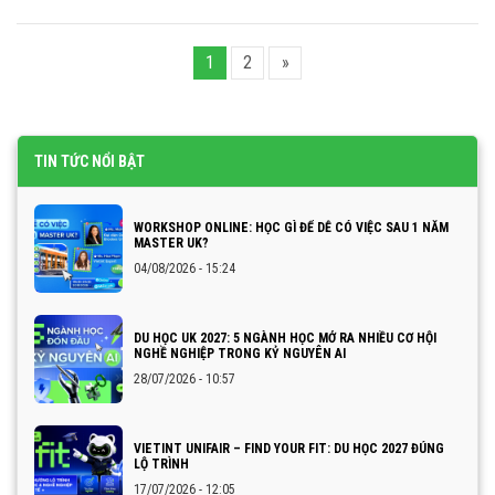
1
2
»
TIN TỨC NỔI BẬT
WORKSHOP ONLINE: HỌC GÌ ĐỂ DỄ CÓ VIỆC SAU 1 NĂM
MASTER UK?
04/08/2026 - 15:24
DU HỌC UK 2027: 5 NGÀNH HỌC MỞ RA NHIỀU CƠ HỘI
NGHỀ NGHIỆP TRONG KỶ NGUYÊN AI
28/07/2026 - 10:57
VIETINT UNIFAIR – FIND YOUR FIT: DU HỌC 2027 ĐÚNG
LỘ TRÌNH
17/07/2026 - 12:05