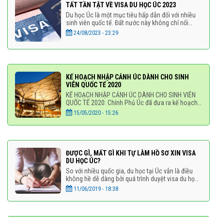
TẤT TẦN TẬT VỀ VISA DU HỌC ÚC 2023
Du học Úc là một mục tiêu hấp dẫn đối với nhiều
sinh viên quốc tế. Đất nước này không chỉ nổi
tiếng với chất lượng giáo dục hàng đầu mà còn
24/08/2023 - 23:29
mang trong
KẾ HOẠCH NHẬP CẢNH ÚC DÀNH CHO SINH
VIÊN QUỐC TẾ 2020
KẾ HOẠCH NHẬP CẢNH ÚC DÀNH CHO SINH VIÊN
QUỐC TẾ 2020: Chính Phủ Úc đã đưa ra kế hoạch
bao gồm 3 giai đoạn để giảm nhẹ chính sách
15/05/2020 - 15:26
cách ly xã hội. Hiện tại
ĐƯỢC GÌ, MẤT GÌ KHI TỰ LÀM HỒ SƠ XIN VISA
DU HỌC ÚC?
So với nhiều quốc gia, du học tại Úc vẫn là điều
không hề dễ dàng bởi quá trình duyệt visa du học
Úc khắt khe, hồ sơ học tập, hồ sơ tài chính, cách
11/06/2019 - 18:38
thức