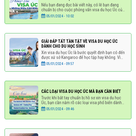
Nếu bạn đang đọc bài viết này, có lẽ bạn đang
chuẩn bị cho cuộc phỏng vấn visa du học Úc của
mình đúng không nào? Vậy thì đây sẽ là bài viết
05/01/2024 - 10:02
dành cho bạn!
GIẢI ĐÁP TẤT TẦN TẬT VỀ VISA DU HỌC ÚC
DÀNH CHO DU HỌC SINH
Xin visa du học Úc là bước quyết định bạn có đến
được xứ sở Kangaroo để học tập hay không. Vì
quan trọng nên bạn thường băn khoăn với hàng tá
05/01/2024 - 09:57
câu hỏi
CÁC LOẠI VISA DU HỌC ÚC MÀ BẠN CẦN BIẾT
Trước khi bắt tay chuẩn bị hồ sơ xin visa du học
Úc, bạn cần nắm rõ các loại visa phổ biến dành
cho du học sinh để chọn loại phù hợp với mục
05/01/2024 - 09:46
đích học tập