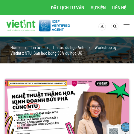
ĐẶT LỊCH TƯ VẤN
SỰ KIỆN
LIÊN HỆ
Home
Tin tức
Tin tức du học Anh
Workshop by
Vietint x NTU: Săn học bổng 50% du học UK