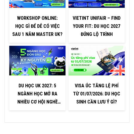
WORKSHOP ONLINE:
VIETINT UNIFAIR – FIND
HỌC GÌ ĐỂ DỄ CÓ VIỆC
YOUR FIT: DU HỌC 2027
C
SAU 1 NĂM MASTER UK?
ĐÚNG LỘ TRÌNH
DU HỌC UK 2027: 5
VISA ÚC TĂNG LỆ PHÍ
V
NGÀNH HỌC MỞ RA
TỪ 01/07/2026: DU HỌC
NHIỀU CƠ HỘI NGHỀ
SINH CẦN LƯU Ý GÌ?
NGHIỆP TRONG KỶ
NGUYÊN AI