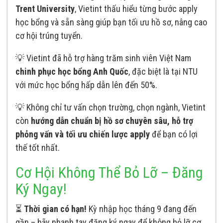
Trent University
, Vietint thấu hiểu từng bước apply
học bổng và sẵn sàng giúp bạn tối ưu hồ sơ, nâng cao
cơ hội trúng tuyển.
💡 Vietint đã hỗ trợ hàng trăm sinh viên Việt Nam
chinh phục học bổng Anh Quốc
, đặc biệt là tại NTU
với mức học bổng hấp dẫn lên đến 50%.
💡 Không chỉ tư vấn chọn trường, chọn ngành, Vietint
còn
hướng dẫn chuẩn bị hồ sơ chuyên sâu, hỗ trợ
phỏng vấn và tối ưu chiến lược apply
để bạn có lợi
thế tốt nhất.
Cơ Hội Không Thể Bỏ Lỡ – Đăng
Ký Ngay!
⏳
Thời gian có hạn!
Kỳ nhập học tháng 9 đang đến
gần – hãy nhanh tay đăng ký ngay để không bỏ lỡ cơ