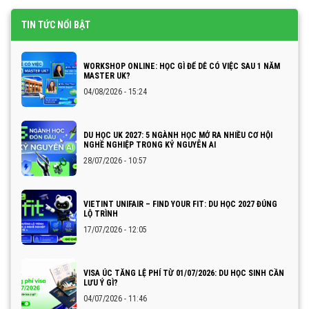
TIN TỨC NỔI BẬT
WORKSHOP ONLINE: HỌC GÌ ĐỂ DỄ CÓ VIỆC SAU 1 NĂM
MASTER UK?
04/08/2026 - 15:24
DU HỌC UK 2027: 5 NGÀNH HỌC MỞ RA NHIỀU CƠ HỘI
NGHỀ NGHIỆP TRONG KỶ NGUYÊN AI
28/07/2026 - 10:57
VIETINT UNIFAIR – FIND YOUR FIT: DU HỌC 2027 ĐÚNG
LỘ TRÌNH
17/07/2026 - 12:05
VISA ÚC TĂNG LỆ PHÍ TỪ 01/07/2026: DU HỌC SINH CẦN
LƯU Ý GÌ?
04/07/2026 - 11:46