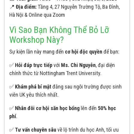
📍
Địa điểm:
Tầng 4, 27 Nguyễn Trường Tộ, Ba Đình,
Hà Nội & Online qua Zoom
Vì Sao Bạn Không Thể Bỏ Lỡ
Workshop Này?
Sự kiện lần này mang đến
cơ hội độc quyền
để bạn:
✅
Hỏi đáp trực tiếp
với
Ms. Chi Nguyễn
, đại diện
chính thức từ Nottingham Trent University.
✅
Khám phá bí mật
đằng sau ngôi trường được sinh
viên UK yêu thích nhất.
✅
Nhân đôi cơ hội săn học bổng
lên đến
50% học
phí
.
✅
Tư vấn chuyên sâu
về lộ trình du học Anh, tối ưu