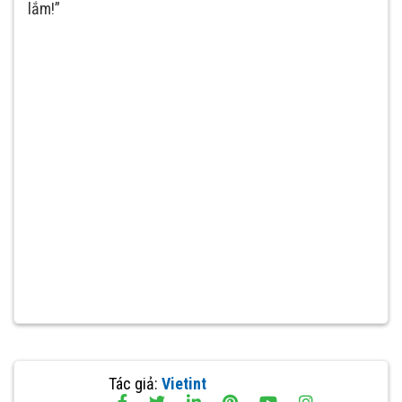
lắm!”
Tác giả:
Vietint