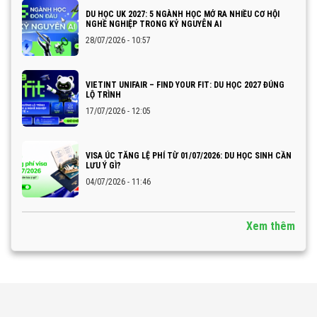
DU HỌC UK 2027: 5 NGÀNH HỌC MỞ RA NHIỀU CƠ HỘI
NGHỀ NGHIỆP TRONG KỶ NGUYÊN AI
28/07/2026 - 10:57
VIETINT UNIFAIR – FIND YOUR FIT: DU HỌC 2027 ĐÚNG
LỘ TRÌNH
17/07/2026 - 12:05
VISA ÚC TĂNG LỆ PHÍ TỪ 01/07/2026: DU HỌC SINH CẦN
LƯU Ý GÌ?
04/07/2026 - 11:46
Xem thêm