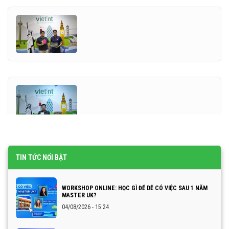
TIN TỨC NỔI BẬT
WORKSHOP ONLINE: HỌC GÌ ĐỂ DỄ CÓ VIỆC SAU 1 NĂM
MASTER UK?
04/08/2026 - 15:24