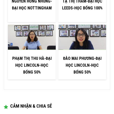
NGUYỄN HỒNG NHUNG-
TẠ THỊ THẮM-ĐẠI HỌC
ĐẠI HỌC NOTTINGHAM
LEEDS-HỌC BỔNG 100%
PHẠM THỊ THU HÀ-ĐẠI
ĐÀO MAI PHƯƠNG-ĐẠI
HỌC LINCOLN-HỌC
HỌC LINCOLN-HỌC
BỔNG 50%
BỔNG 50%
CẢM NHẬN & CHIA SẺ