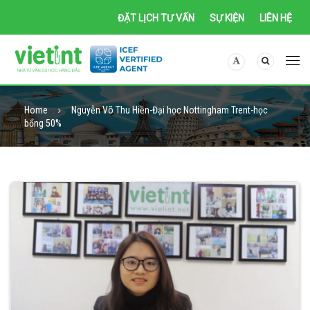
ĐẶT LỊCH TƯ VẤN
SỰ KIỆN
LIÊN HỆ
Home
Nguyễn Võ Thu Hiền-Đại học Nottingham Trent-học
bổng 50%