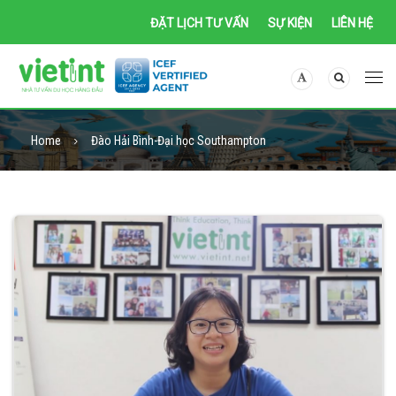
ĐẶT LỊCH TƯ VẤN
SỰ KIỆN
LIÊN HỆ
Home
Đào Hải Bình-Đại học Southampton