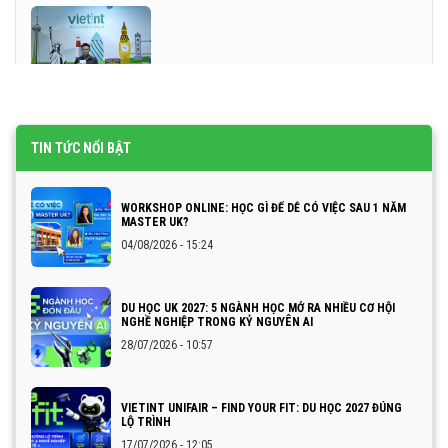
TIN TỨC NỔI BẬT
WORKSHOP ONLINE: HỌC GÌ ĐỂ DỄ CÓ VIỆC SAU 1 NĂM
MASTER UK?
04/08/2026 - 15:24
DU HỌC UK 2027: 5 NGÀNH HỌC MỞ RA NHIỀU CƠ HỘI
NGHỀ NGHIỆP TRONG KỶ NGUYÊN AI
28/07/2026 - 10:57
VIETINT UNIFAIR – FIND YOUR FIT: DU HỌC 2027 ĐÚNG
LỘ TRÌNH
17/07/2026 - 12:05