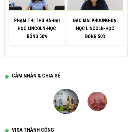
PHẠM THỊ THU HÀ-ĐẠI
ĐÀO MAI PHƯƠNG-ĐẠI
HỌC LINCOLN-HỌC
HỌC LINCOLN-HỌC
BỔNG 50%
BỔNG 50%
CẢM NHẬN & CHIA SẺ
VISA THÀNH CÔNG