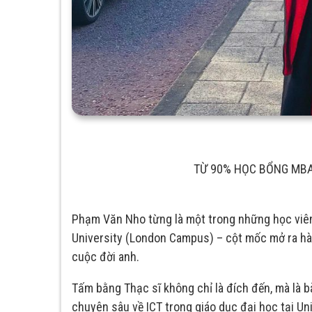
TỪ 90% HỌC BỔNG MBA
Phạm Văn Nho từng là một trong những học vi
University (London Campus) – cột mốc mở ra hàn
cuộc đời anh.
Tấm bằng Thạc sĩ không chỉ là đích đến, mà là b
chuyên sâu về ICT trong giáo dục đại học tại Un