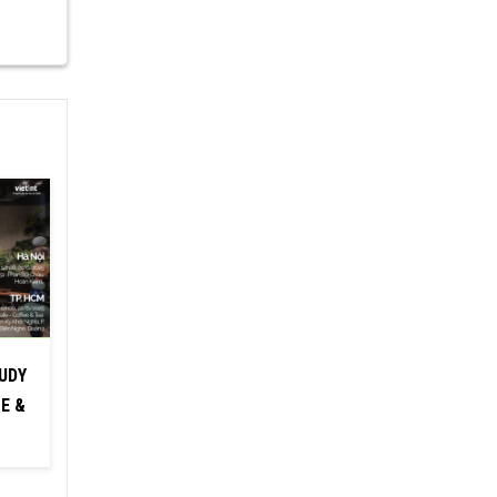
TUDY
E &