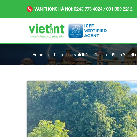
VĂN PHÒNG HÀ NỘI: 0243 776 4024 / 091 889 2212
Home
Tin tức học sinh thành công
Phạm Văn Nho 