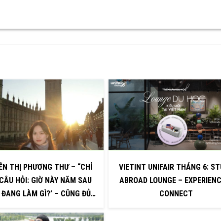
ỄN THỊ PHƯƠNG THƯ – “CHỈ
VIETINT UNIFAIR THÁNG 6: S
CÂU HỎI: GIỜ NÀY NĂM SAU
ABROAD LOUNGE – EXPERIENC
 ĐANG LÀM GÌ?’ – CŨNG ĐỦ
CONNECT
ẠN ĐẾN MỘT PHIÊN BẢN RỰC
Ỡ HƠN CỦA CHÍNH MÌNH”