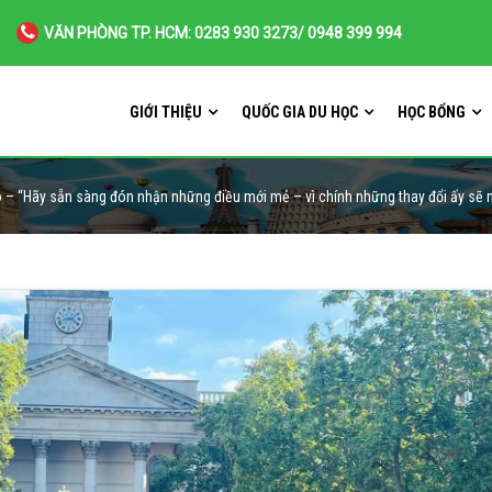
VĂN PHÒNG TP. HCM: 0283 930 3273/ 0948 399 994
GIỚI THIỆU
QUỐC GIA DU HỌC
HỌC BỔNG
– “Hãy sẵn sàng đón nhận những điều mới mẻ – vì chính những thay đổi ấy sẽ m