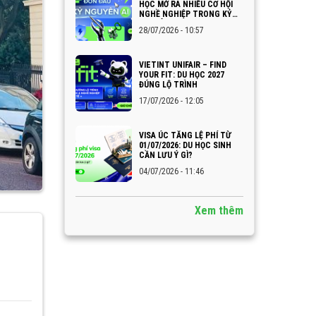
HỌC MỞ RA NHIỀU CƠ HỘI
NGHỀ NGHIỆP TRONG KỶ
NGUYÊN AI
28/07/2026 - 10:57
VIETINT UNIFAIR – FIND
YOUR FIT: DU HỌC 2027
ĐÚNG LỘ TRÌNH
17/07/2026 - 12:05
VISA ÚC TĂNG LỆ PHÍ TỪ
01/07/2026: DU HỌC SINH
CẦN LƯU Ý GÌ?
04/07/2026 - 11:46
Xem thêm