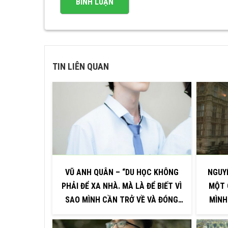
TIN LIÊN QUAN
VŨ ANH QUÂN – “DU HỌC KHÔNG
NGUY
PHẢI ĐỂ XA NHÀ. MÀ LÀ ĐỂ BIẾT VÌ
MỘT 
SAO MÌNH CẦN TRỞ VỀ VÀ ĐÓNG
MÌNH
GÓP – VỚI MỘT PHIÊN BẢN TRƯỞNG
DẪN B
THÀNH HƠN”
R