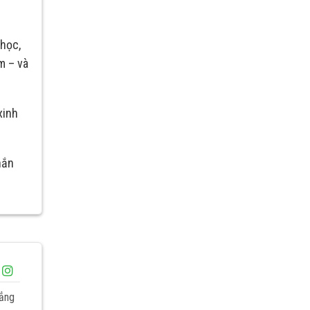
 học,
m – và
xinh
hắn
đẳng