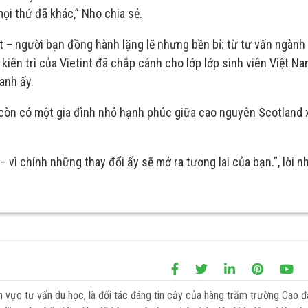
ọi thứ đã khác,” Nho chia sẻ.
nt – người bạn đồng hành lặng lẽ nhưng bền bỉ: từ tư vấn ngành
iên trì của Vietint đã chắp cánh cho lớp lớp sinh viên Việt Na
anh ấy.
à còn có một gia đình nhỏ hạnh phúc giữa cao nguyên Scotland 
ì chính những thay đổi ấy sẽ mở ra tương lai của bạn.”, lời n
h vực tư vấn du học, là đối tác đáng tin cậy của hàng trăm trường Cao 