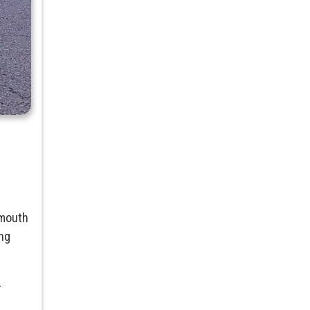
ymouth
ong
–