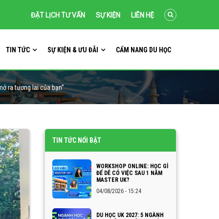
ĐẶT LỊCH TƯ VẤN
SỰ KIỆN
LIÊN HỆ
TIN TỨC
SỰ KIỆN & ƯU ĐÃI
CẨM NANG DU HỌC
ở ra tương lai của bạn”
TIN TỨC NỔI BẬT
WORKSHOP ONLINE: HỌC GÌ
ĐỂ DỄ CÓ VIỆC SAU 1 NĂM
MASTER UK?
04/08/2026 - 15:24
DU HỌC UK 2027: 5 NGÀNH