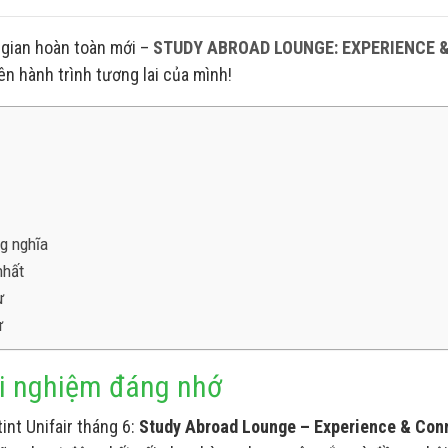
 gian hoàn toàn mới –
STUDY ABROAD LOUNGE: EXPERIENCE 
nên hành trình tương lai của mình!
ng nghĩa
nhất
ự
ự
ải nghiệm đáng nhớ
int Unifair tháng 6:
Study Abroad Lounge – Experience & Con