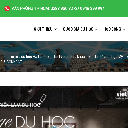
VĂN PHÒNG TP. HCM: 0283 930 3273/ 0948 399 994
GIỚI THIỆU
QUỐC GIA DU HỌC
HỌC BỔNG
Tin tức du học Hà Lan
Tin tức du học khác
Tin tức du học Mỹ
NCE & CONNECT