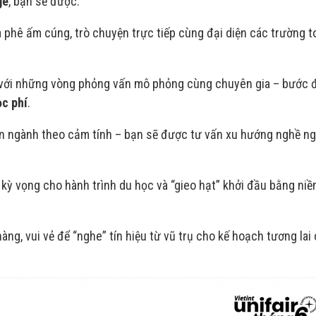
ge
, bạn sẽ được:
à phê ấm cúng, trò chuyện trực tiếp cùng đại diện các trường t
 với những vòng phỏng vấn mô phỏng cùng chuyên gia – bước 
c phí
.
ọn ngành theo cảm tính – bạn sẽ được tư vấn xu hướng nghề ng
n kỳ vọng cho hành trình du học và “gieo hạt” khởi đầu bằng niềm
àng, vui vẻ để “nghe” tín hiệu từ vũ trụ cho kế hoạch tương lai