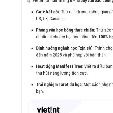
Tại Vietint Unifair tháng 6 –
Study Abroad Loun
Café kết nối
: Thư giãn trong không gian c
US, UK, Canada,…
Phỏng vấn học bổng thực chiến
: Thử sức
chuẩn bị cho cơ hội học bổng đến
100% họ
Định hướng ngành học “xịn sò”
: Tránh ch
đến năm 2025 và phù hợp với bản thân.
Hoạt động Manifest Tree
: Viết ra điều bạ
thu hút năng lượng tích cực.
Trải nghiệm Tarot du học
: Một cách nhẹ nh
bạn.