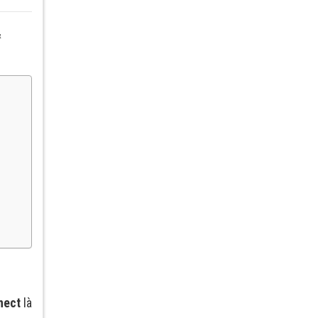
&
nect
là