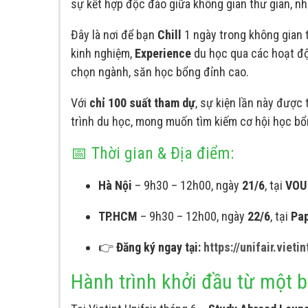
sự kết hợp độc đáo giữa không gian thư giãn, n
Đây là nơi để bạn
Chill
1 ngày trong không gian 
kinh nghiệm,
Experience
du học qua các hoạt độ
chọn ngành, săn học bổng đỉnh cao.
Với
chỉ 100 suất tham dự
, sự kiện lần này được
trình du học, mong muốn tìm kiếm cơ hội học bổ
📅 Thời gian & Địa điểm:
Hà Nội
– 9h30 – 12h00, ngày
21/6
, tại
VOU 
TP.HCM
– 9h30 – 12h00, ngày
22/6
, tại
Pap
👉
Đăng ký ngay tại:
https://unifair.vietin
Hành trình khởi đầu từ một b