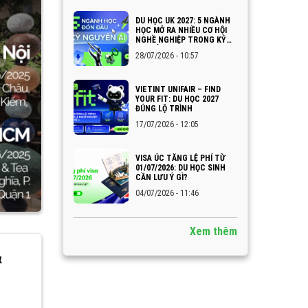
DU HỌC UK 2027: 5 NGÀNH
HỌC MỞ RA NHIỀU CƠ HỘI
NGHỀ NGHIỆP TRONG KỶ
NGUYÊN AI
28/07/2026 - 10:57
VIETINT UNIFAIR – FIND
YOUR FIT: DU HỌC 2027
ĐÚNG LỘ TRÌNH
17/07/2026 - 12:05
VISA ÚC TĂNG LỆ PHÍ TỪ
01/07/2026: DU HỌC SINH
CẦN LƯU Ý GÌ?
04/07/2026 - 11:46
Xem thêm
&