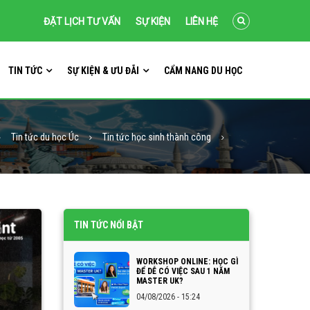
ĐẶT LỊCH TƯ VẤN
SỰ KIỆN
LIÊN HỆ
TIN TỨC
SỰ KIỆN & ƯU ĐÃI
CẨM NANG DU HỌC
Tin tức du học Úc
Tin tức học sinh thành công
TIN TỨC NỔI BẬT
WORKSHOP ONLINE: HỌC GÌ
ĐỂ DỄ CÓ VIỆC SAU 1 NĂM
MASTER UK?
04/08/2026 - 15:24