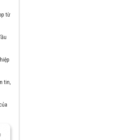
op từ
đầu
hiệp
 tin,
 của