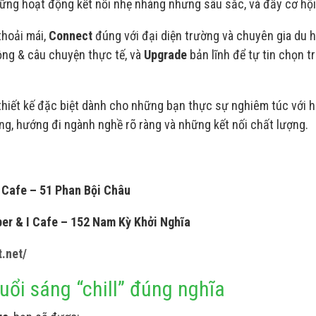
hững hoạt động kết nối nhẹ nhàng nhưng sâu sắc, và đầy cơ hội
thoải mái,
Connect
đúng với đại diện trường và chuyên gia du 
ng & câu chuyện thực tế, và
Upgrade
bản lĩnh để tự tin chọn t
 thiết kế đặc biệt dành cho những bạn thực sự nghiêm túc với 
ng, hướng đi ngành nghề rõ ràng và những kết nối chất lượng.
Cafe – 51 Phan Bội Châu
er & I Cafe – 152 Nam Kỳ Khởi Nghĩa
t.net/
uổi sáng “chill” đúng nghĩa