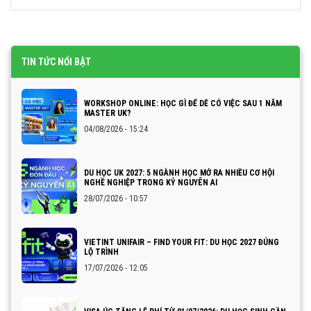
TIN TỨC NỔI BẬT
WORKSHOP ONLINE: HỌC GÌ ĐỂ DỄ CÓ VIỆC SAU 1 NĂM
MASTER UK?
04/08/2026 - 15:24
DU HỌC UK 2027: 5 NGÀNH HỌC MỞ RA NHIỀU CƠ HỘI
NGHỀ NGHIỆP TRONG KỶ NGUYÊN AI
28/07/2026 - 10:57
VIETINT UNIFAIR – FIND YOUR FIT: DU HỌC 2027 ĐÚNG
LỘ TRÌNH
17/07/2026 - 12:05