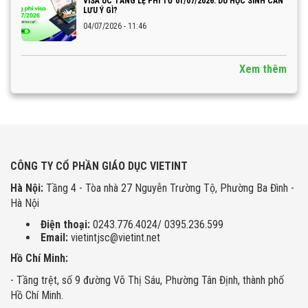
VISA ÚC TĂNG LỆ PHÍ TỪ 01/07/2026: DU HỌC SINH CẦN
LƯU Ý GÌ?
04/07/2026 - 11:46
Xem thêm
CÔNG TY CỔ PHẦN GIÁO DỤC VIETINT
Hà Nội:
Tầng 4 - Tòa nhà 27 Nguyễn Trường Tộ, Phường Ba Đình -
Hà Nội
Điện thoại:
0243.776.4024/ 0395.236.599
Email:
vietintjsc@vietint.net
Hồ Chí Minh:
- Tầng trệt, số 9 đường Võ Thị Sáu, Phường Tân Định, thành phố
Hồ Chí Minh.