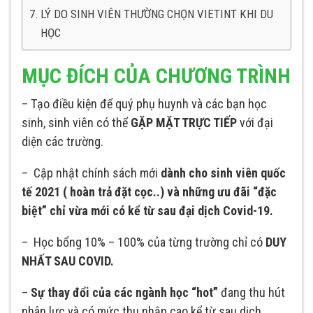
LÝ DO SINH VIÊN THƯỜNG CHỌN VIETINT KHI DU
HỌC
MỤC ĐÍCH CỦA CHƯƠNG TRÌNH
– Tạo điều kiện để quý phụ huynh và các bạn học
sinh, sinh viên có thể
GẶP MẶT TRỰC TIẾP
với đại
diện các trường.
– Cập nhật chính sách mới
dành cho sinh viên quốc
tế 2021 ( hoàn trả đặt cọc..) và những ưu đãi “đặc
biệt” chỉ vừa mới có kể từ sau đại dịch Covid-19.
– Học bổng 10% – 100% của từng trường chỉ có
DUY
NHẤT SAU COVID.
–
Sự thay đổi của các ngành học “hot”
đang thu hút
nhân lực và có mức thu nhập cao kể từ sau dịch