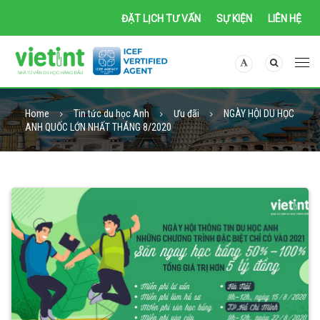
ĐẶT LỊCH TƯ VẤN
SỰ KIỆN
LIÊN HỆ
Home
Tin tức du học Anh
Ưu đãi
NGÀY HỘI DU HỌC
ANH QUỐC LỚN NHẤT THÁNG 8/2020