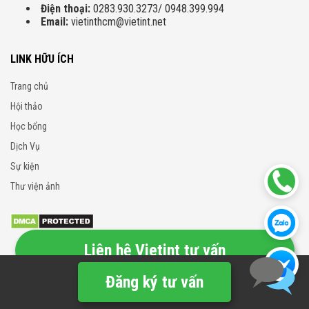
Điện thoại:
0283.930.3273/ 0948.399.994
Email:
vietinthcm@vietint.net
LINK HỮU ÍCH
Trang chủ
Hội thảo
Học bổng
Dịch Vụ
Sự kiện
Thư viện ảnh
Liên hệ Vietint tư vấn
Đăng ký tư vấn