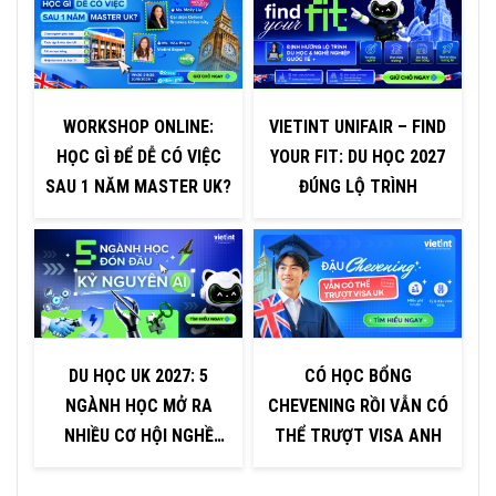
WORKSHOP ONLINE:
VIETINT UNIFAIR – FIND
V
HỌC GÌ ĐỂ DỄ CÓ VIỆC
YOUR FIT: DU HỌC 2027
SAU 1 NĂM MASTER UK?
ĐÚNG LỘ TRÌNH
DU HỌC UK 2027: 5
CÓ HỌC BỔNG
NGÀNH HỌC MỞ RA
CHEVENING RỒI VẪN CÓ
NHIỀU CƠ HỘI NGHỀ
THỂ TRƯỢT VISA ANH
NGHIỆP TRONG KỶ
NGUYÊN AI