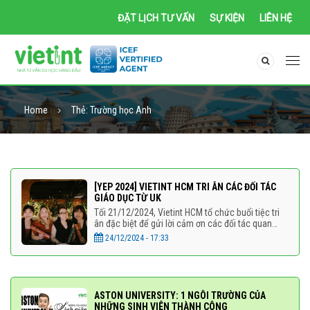
ĐẶT LỊCH TƯ VẤN
SỰ KIỆN
LIÊN HỆ
Home
Thẻ:
Trường học Anh
[YEP 2024] VIETINT HCM TRI ÂN CÁC ĐỐI TÁC
GIÁO DỤC TỪ UK
Tối 21/12/2024, Vietint HCM tổ chức buổi tiệc tri
ân đặc biệt để gửi lời cảm ơn các đối tác quan
trọng từ Vương quốc Anh, bao gồm Nottingham
24/12/2024 - 17:33
Trent University, University
ASTON UNIVERSITY: 1 NGÔI TRƯỜNG CỦA
NHỮNG SINH VIÊN THÀNH CÔNG