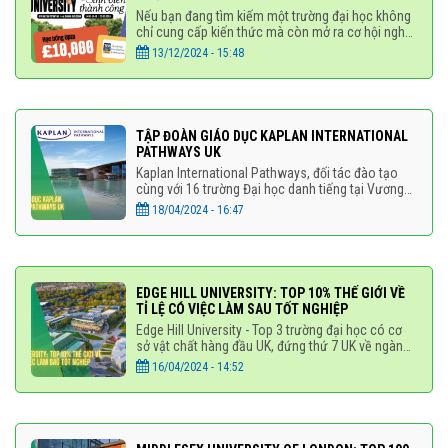
Nếu bạn đang tìm kiếm một trường đại học không
chỉ cung cấp kiến thức mà còn mở ra cơ hội nghề
nghiệp sáng lạn, Aston University chính là lựa
13/12/2024 - 15:48
chọn lý tưởng
TẬP ĐOÀN GIÁO DỤC KAPLAN INTERNATIONAL
PATHWAYS UK
Kaplan International Pathways, đối tác đào tạo
cùng với 16 trường Đại học danh tiếng tại Vương
Quốc Anh, mở ra cánh cửa học vụ rộng lớn cho
18/04/2024 - 16:47
sinh viên quốc tế
EDGE HILL UNIVERSITY: TOP 10% THẾ GIỚI VỀ
TỈ LỆ CÓ VIỆC LÀM SAU TỐT NGHIỆP
Edge Hill University - Top 3 trường đại học có cơ
sở vật chất hàng đầu UK, đứng thứ 7 UK về ngành
báo chí - truyền thông. Tất cả những điều này
16/04/2024 - 14:52
chính là ưu