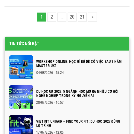
1
2
…
20
21
»
TIN TỨC NỔI BẬT
WORKSHOP ONLINE: HỌC GÌ ĐỂ DỄ CÓ VIỆC SAU 1 NĂM
MASTER UK?
04/08/2026 - 15:24
DU HỌC UK 2027: 5 NGÀNH HỌC MỞ RA NHIỀU CƠ HỘI
NGHỀ NGHIỆP TRONG KỶ NGUYÊN AI
28/07/2026 - 10:57
VIETINT UNIFAIR – FIND YOUR FIT: DU HỌC 2027 ĐÚNG
LỘ TRÌNH
17/07/2026 - 12:05