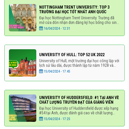
NOTTINGHAM TRENT UNIVERSITY: TOP 3
TRƯỜNG ĐẠI HỌC TỐT NHẤT ANH QUỐC
Đại học Nottingham Trent University. Trường đã
mở cửa đón nhận đơn đăng ký học bổng cho sinh
viên quốc tế muốn bắt đầu kỳ học vào tháng
16/04/2024 - 12:31
9/2024 tại Anh. Đối
UNIVERSITY OF HULL: TOP 52 UK 2022
University of Hull, một trường đại học công lập với
lịch sử lâu dài, được thành lập từ năm 1928 và
chính thức trở thành trường Đại học vào năm
15/04/2024 - 17:45
1954. Nằm
UNIVERSITY OF HUDDERSFIELD: #1 TẠI ANH VỀ
CHẤT LƯỢNG TRUYỀN ĐẠT CỦA GIẢNG VIÊN
Đại học University of Huddersfield được xếp hạng
#54 tại Anh, được đánh giá cao về chất lượng
giảng dạy và cơ sở vật chất theo khảo sát của
15/04/2024 - 17:25
National Student