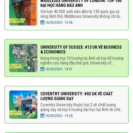
MIDDLESEX UNIVERSITY OF LONDON: TOP 100
ĐẠI HỌC HÀNG ĐẦU ANH
Với hơn 40.000 sinh viên đến từ 130 quốc gia và
vùng lãnh thổ, Middlesex University không chỉ là
điểm đến hấp dẫn mà còn là biểu tượng uy tín
16/04/2024 - 14:46
trong cộng đồng
UNIVERSITY OF SUSSEX: #13 UK VỀ BUSINESS
& ECONOMICS
Đứng trong top 10 trường tại Anh và top 60 trường
nghiên cứu hàng đầu thế giới, University of
Sussex không chỉ là một trung tâm giáo dục mà
16/04/2024 - 14:37
còn là ước mơ của sinh
COVENTRY UNIVERSITY: #02 UK VỀ CHẤT
LƯỢNG GIẢNG DẠY
Coventry University thuộc top 2 về chất lượng
giảng dạy và top 6 trường đại học tại Anh về chất
lượng cuộc sống sinh viên, theo bảng xếp hạng
16/04/2024 - 14:28
của The Times and