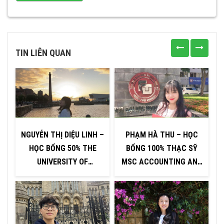
TIN LIÊN QUAN
NGUYỄN THỊ DIỆU LINH –
PHẠM HÀ THU – HỌC
HỌC BỔNG 50% THE
BỔNG 100% THẠC SỸ
B
UNIVERSITY OF
MSC ACCOUNTING AND
LIVERPOOL
FINANCE CỦA ĐẠI HỌC
LIVERPOOL