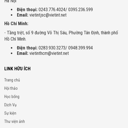
Hà Nội
Điện thoại:
0243.776.4024/ 0395.236.599
Email:
vietintjsc@vietint.net
Hồ Chí Minh:
- Tầng trệt, số 9 đường Võ Thị Sáu, Phường Tân Định, thành phố
Hồ Chí Minh.
Điện thoại:
0283.930.3273/ 0948.399.994
Email:
vietinthcm@vietint.net
LINK HỮU ÍCH
Trang chủ
Hội thảo
Học bổng
Dịch Vụ
Sự kiện
Thư viện ảnh