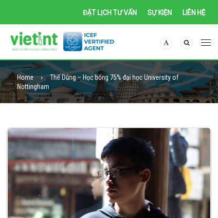
ĐẶT LỊCH TƯ VẤN
SỰ KIỆN
LIÊN HỆ
Home
Thế Dũng – Học bổng 75% đại học University of
Nottingham