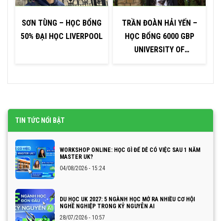
SƠN TÙNG – HỌC BỔNG
TRẦN ĐOÀN HẢI YẾN –
50% ĐẠI HỌC LIVERPOOL
HỌC BỔNG 6000 GBP
UNIVERSITY OF
U
HUDDERSFIELD
TIN TỨC NỔI BẬT
WORKSHOP ONLINE: HỌC GÌ ĐỂ DỄ CÓ VIỆC SAU 1 NĂM
MASTER UK?
04/08/2026 - 15:24
DU HỌC UK 2027: 5 NGÀNH HỌC MỞ RA NHIỀU CƠ HỘI
NGHỀ NGHIỆP TRONG KỶ NGUYÊN AI
28/07/2026 - 10:57