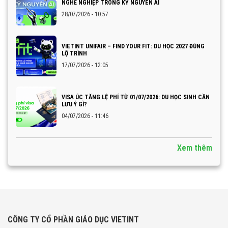
NGHỀ NGHIỆP TRONG KỶ NGUYÊN AI
28/07/2026 - 10:57
VIETINT UNIFAIR – FIND YOUR FIT: DU HỌC 2027 ĐÚNG
LỘ TRÌNH
17/07/2026 - 12:05
VISA ÚC TĂNG LỆ PHÍ TỪ 01/07/2026: DU HỌC SINH CẦN
LƯU Ý GÌ?
04/07/2026 - 11:46
Xem thêm
CÔNG TY CỔ PHẦN GIÁO DỤC VIETINT