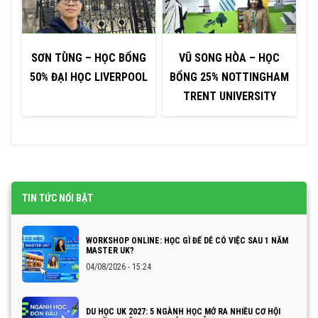
SƠN TÙNG – HỌC BỔNG
VŨ SONG HÒA – HỌC
50% ĐẠI HỌC LIVERPOOL
BỔNG 25% NOTTINGHAM
TRENT UNIVERSITY
TIN TỨC NỔI BẬT
WORKSHOP ONLINE: HỌC GÌ ĐỂ DỄ CÓ VIỆC SAU 1 NĂM
MASTER UK?
04/08/2026 - 15:24
DU HỌC UK 2027: 5 NGÀNH HỌC MỞ RA NHIỀU CƠ HỘI