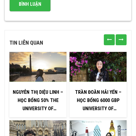
TIN LIÊN QUAN
NGUYỄN THỊ DIỆU LINH –
TRẦN ĐOÀN HẢI YẾN –
HỌC BỔNG 50% THE
HỌC BỔNG 6000 GBP
UNIVERSITY OF
UNIVERSITY OF
U
LIVERPOOL
HUDDERSFIELD