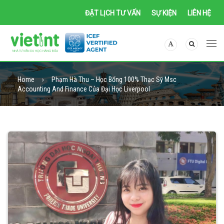
ĐẶT LỊCH TƯ VẤN
SỰ KIỆN
LIÊN HỆ
Home
Phạm Hà Thu – Học Bổng 100% Thạc Sỹ Msc
Accounting And Finance Của Đại Học Liverpool