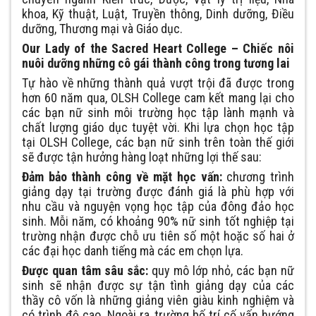
khoa, Kỹ thuật, Luật, Truyền thông, Dinh dưỡng, Điều
dưỡng, Thương mại và Giáo dục.
Our Lady of the Sacred Heart College – Chiếc nôi
nuôi dưỡng những cô gái thành công trong tương lai
Tự hào về những thành quả vượt trội đã được trong
hơn 60 năm qua, OLSH College cam kết mang lại cho
các bạn nữ sinh môi trường học tập lành mạnh và
chất lượng giáo dục tuyệt vời. Khi lựa chọn học tập
tại OLSH College, các bạn nữ sinh trên toàn thế giới
sẽ được tận hưởng hàng loạt những lợi thế sau:
Đảm bảo thành công về mặt học vấn:
chương trình
giảng dạy tại trường được đánh giá là phù hợp với
nhu cầu và nguyện vọng học tập của đông đảo học
sinh. Mỗi năm, có khoảng 90% nữ sinh tốt nghiệp tại
trường nhận được chỗ ưu tiên số một hoặc số hai ở
các đại học danh tiếng mà các em chọn lựa.
Được quan tâm sâu sắc:
quy mô lớp nhỏ, các bạn nữ
sinh sẽ nhận được sự tận tình giảng dạy của các
thầy cô vốn là những giảng viên giàu kinh nghiệm và
có trình độ cao. Ngoài ra, trường bố trí cố vấn hướng