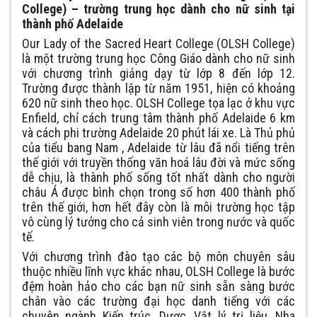
College) – trường trung học dành cho nữ sinh tại
thành phố Adelaide
Our Lady of the Sacred Heart College (OLSH College)
là một trường trung học Công Giáo dành cho nữ sinh
với chương trình giảng dạy từ lớp 8 đến lớp 12.
Trường được thành lập từ năm 1951, hiện có khoảng
620 nữ sinh theo học. OLSH College tọa lạc ở khu vực
Enfield, chỉ cách trung tâm thành phố Adelaide 6 km
và cách phi trường Adelaide 20 phút lái xe. Là Thủ phủ
của tiểu bang Nam , Adelaide từ lâu đã nổi tiếng trên
thế giới với truyền thống văn hoá lâu đời và mức sống
dễ chịu, là thành phố sống tốt nhất dành cho người
châu Á được bình chọn trong số hơn 400 thành phố
trên thế giới, hơn hết đây còn là môi trường học tập
vô cùng lý tưởng cho cả sinh viên trong nước và quốc
tế.
Với chương trình đào tạo các bộ môn chuyên sâu
thuộc nhiều lĩnh vực khác nhau, OLSH College là bước
đệm hoàn hảo cho các bạn nữ sinh sẵn sàng bước
chân vào các trường đại học danh tiếng với các
chuyên ngành Kiến trúc, Dược, Vật lý trị liệu, Nha