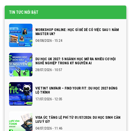
TIN TỨC NỔI BẬT
WORKSHOP ONLINE: HỌC GÌ ĐỂ DỄ CÓ VIỆC SAU 1 NĂM
MASTER UK?
04/08/2026 - 15:24
DU HỌC UK 2027: 5 NGÀNH HỌC MỞ RA NHIỀU CƠ HỘI
NGHỀ NGHIỆP TRONG KỶ NGUYÊN AI
28/07/2026 - 10:57
VIETINT UNIFAIR – FIND YOUR FIT: DU HỌC 2027 ĐÚNG
LỘ TRÌNH
17/07/2026 - 12:05
VISA ÚC TĂNG LỆ PHÍ TỪ 01/07/2026: DU HỌC SINH CẦN
LƯU Ý GÌ?
04/07/2026 - 11:46