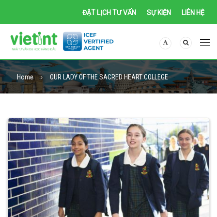
ĐẶT LỊCH TƯ VẤN
SỰ KIỆN
LIÊN HỆ
Home
OUR LADY OF THE SACRED HEART COLLEGE