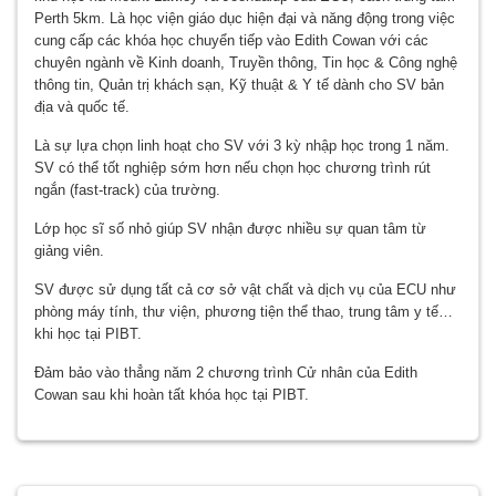
Perth 5km. Là học viện giáo dục hiện đại và năng động trong việc
cung cấp các khóa học chuyển tiếp vào Edith Cowan với các
chuyên ngành về Kinh doanh, Truyền thông, Tin học & Công nghệ
thông tin, Quản trị khách sạn, Kỹ thuật & Y tế dành cho SV bản
địa và quốc tế.
Là sự lựa chọn linh hoạt cho SV với 3 kỳ nhập học trong 1 năm.
SV có thể tốt nghiệp sớm hơn nếu chọn học chương trình rút
ngắn (fast-track) của trường.
Lớp học sĩ số nhỏ giúp SV nhận được nhiều sự quan tâm từ
giảng viên.
SV được sử dụng tất cả cơ sở vật chất và dịch vụ của ECU như
phòng máy tính, thư viện, phương tiện thể thao, trung tâm y tế…
khi học tại PIBT.
Đảm bảo vào thẳng năm 2 chương trình Cử nhân của Edith
Cowan sau khi hoàn tất khóa học tại PIBT.