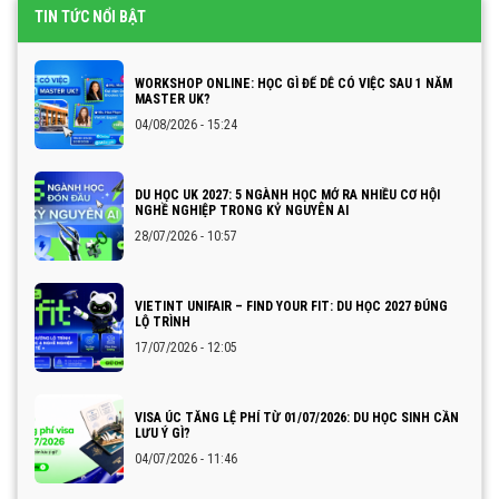
TIN TỨC NỔI BẬT
WORKSHOP ONLINE: HỌC GÌ ĐỂ DỄ CÓ VIỆC SAU 1 NĂM
MASTER UK?
04/08/2026 - 15:24
DU HỌC UK 2027: 5 NGÀNH HỌC MỞ RA NHIỀU CƠ HỘI
NGHỀ NGHIỆP TRONG KỶ NGUYÊN AI
28/07/2026 - 10:57
VIETINT UNIFAIR – FIND YOUR FIT: DU HỌC 2027 ĐÚNG
LỘ TRÌNH
17/07/2026 - 12:05
VISA ÚC TĂNG LỆ PHÍ TỪ 01/07/2026: DU HỌC SINH CẦN
LƯU Ý GÌ?
04/07/2026 - 11:46