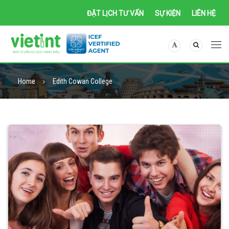
ĐẶT LỊCH TƯ VẤN
SỰ KIỆN
LIÊN HỆ
Home
Edith Cowan College