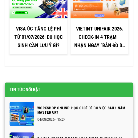
VISA ÚC TĂNG LỆ PHÍ
VIETINT UNIFAIR 2026:
TỪ 01/07/2026: DU HỌC
CHECK-IN 4 TRẠM –
0
SINH CẦN LƯU Ý GÌ?
NHẬN NGAY “BẢN ĐỒ DU
–
HỌC CÁ NHÂN HÓA”
TIN TỨC NỔI BẬT
WORKSHOP ONLINE: HỌC GÌ ĐỂ DỄ CÓ VIỆC SAU 1 NĂM
MASTER UK?
04/08/2026 - 15:24