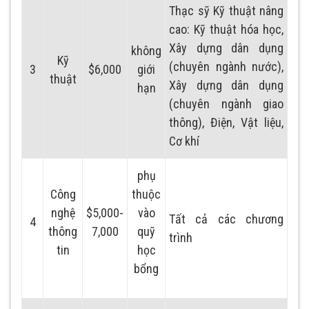
Thạc sỹ Kỹ thuật nâng
cao: Kỹ thuật hóa học,
Xây dựng dân dụng
không
Kỹ
(chuyên ngành nước),
3
$6,000
giới
thuật
Xây dựng dân dụng
hạn
(chuyên ngành giao
thông), Điện, Vật liệu,
Cơ khí
phụ
Công
thuộc
nghệ
$5,000-
vào
Tất cả các chương
4
thông
7,000
quỹ
trình
tin
học
bổng