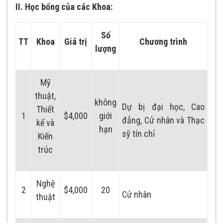
II. Học bổng của các Khoa:
Số
TT
Khoa
Giá trị
Chương trình
lượng
Mỹ
thuật,
không
Dự bị đại học, Cao
Thiết
1
$4,000
giới
đẳng, Cử nhân và Thạc
kế và
hạn
sỹ tín chỉ
Kiến
trúc
Nghệ
2
$4,000
20
Cử nhân
thuật