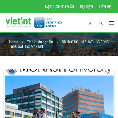
ĐẶT LỊCH TƯ VẤN
SỰ KIỆN
LIÊN HỆ
Home
Tin tức du học Úc
DU HỌC ÚC – 4 SUẤT HỌC BỔNG
100% ĐẠI HỌC MONASH