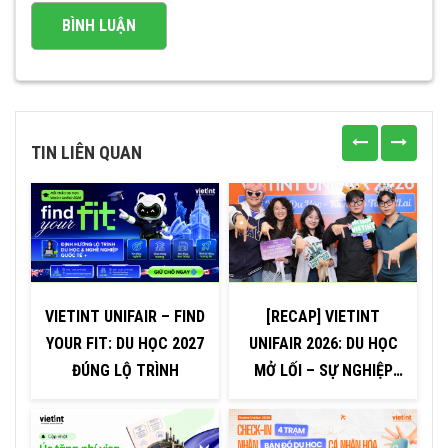
TIN LIÊN QUAN
VIETINT UNIFAIR – FIND
[RECAP] VIETINT
T
YOUR FIT: DU HỌC 2027
UNIFAIR 2026: DU HỌC
ĐÚNG LỘ TRÌNH
MỞ LỐI – SỰ NGHIỆP
TOÀN CẦU