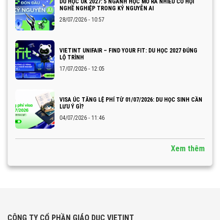
DU HỌC UK 2027: 5 NGÀNH HỌC MỞ RA NHIỀU CƠ HỘI
NGHỀ NGHIỆP TRONG KỶ NGUYÊN AI
28/07/2026 - 10:57
VIETINT UNIFAIR – FIND YOUR FIT: DU HỌC 2027 ĐÚNG
LỘ TRÌNH
17/07/2026 - 12:05
VISA ÚC TĂNG LỆ PHÍ TỪ 01/07/2026: DU HỌC SINH CẦN
LƯU Ý GÌ?
04/07/2026 - 11:46
Xem thêm
CÔNG TY CỔ PHẦN GIÁO DỤC VIETINT