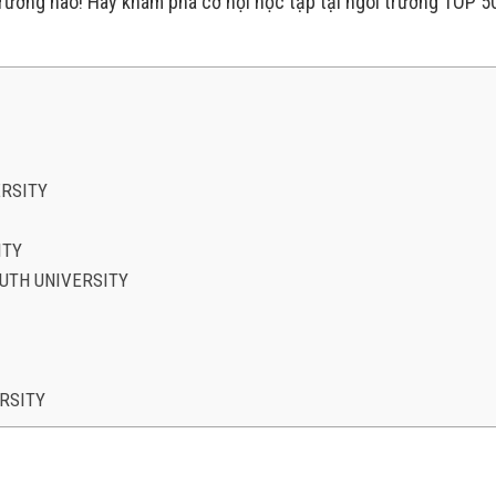
trường nào! Hãy khám phá cơ hội học tập tại ngôi trường TOP 5
ERSITY
ITY
UTH UNIVERSITY
RSITY