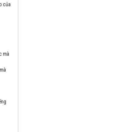
p của
ực mà
 mà
ếng