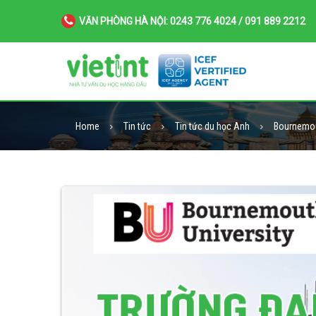
VĂN PHÒNG HÀ NỘI: 0243 776 4024 / 091 889 2212
Home
Tin tức
Tin tức du học Anh
Bournemout