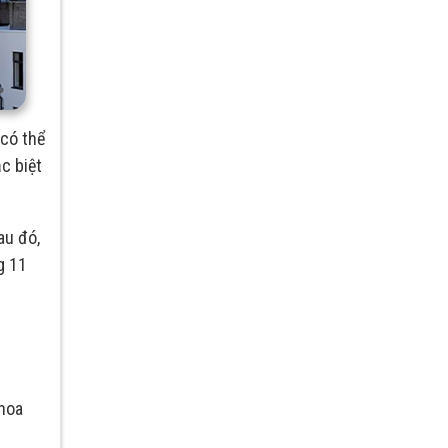
 có thể
c biệt
au đó,
g 11
Khoa