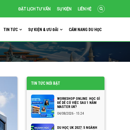
ĐẶT LỊCH TƯ VẤN
SỰ KIỆN
LIÊN HỆ
TIN TỨC
SỰ KIỆN & ƯU ĐÃI
CẨM NANG DU HỌC
TIN TỨC NỔI BẬT
WORKSHOP ONLINE: HỌC GÌ
ĐỂ DỄ CÓ VIỆC SAU 1 NĂM
MASTER UK?
04/08/2026 - 15:24
DU HỌC UK 2027: 5 NGÀNH