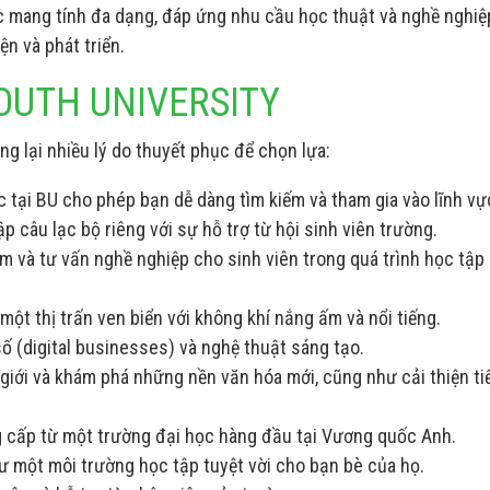
c mang tính đa dạng, đáp ứng nhu cầu học thuật và nghề nghiệ
n và phát triển.
OUTH UNIVERSITY
g lại nhiều lý do thuyết phục để chọn lựa:
c tại BU cho phép bạn dễ dàng tìm kiếm và tham gia vào lĩnh v
p câu lạc bộ riêng với sự hỗ trợ từ hội sinh viên trường.
àm và tư vấn nghề nghiệp cho sinh viên trong quá trình học tập
ột thị trấn ven biển với không khí nắng ấm và nổi tiếng.
ố (digital businesses) và nghệ thuật sáng tạo.
 giới và khám phá những nền văn hóa mới, cũng như cải thiện ti
ng cấp từ một trường đại học hàng đầu tại Vương quốc Anh.
hư một môi trường học tập tuyệt vời cho bạn bè của họ.