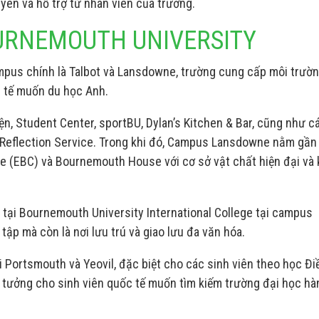
yên và hỗ trợ từ nhân viên của trường.
OURNEMOUTH UNIVERSITY
mpus chính là Talbot và Lansdowne, trường cung cấp môi trườ
c tế muốn du học Anh.
ện, Student Center, sportBU, Dylan’s Kitchen & Bar, cũng như cá
 & Reflection Service. Trong khi đó, Campus Lansdowne nằm gần
 (EBC) và Bournemouth House với cơ sở vật chất hiện đại và
 tại Bournemouth University International College tại campus
p mà còn là nơi lưu trú và giao lưu đa văn hóa.
 Portsmouth và Yeovil, đặc biệt cho các sinh viên theo học Đi
ý tưởng cho sinh viên quốc tế muốn tìm kiếm trường đại học hà