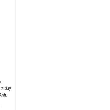
ịu
Nơi đây
 Anh.
n