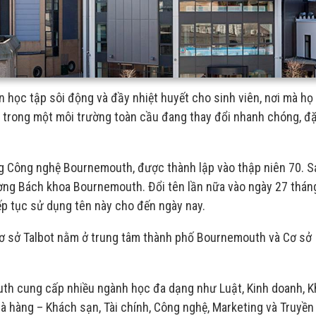
 học tập sôi động và đầy nhiệt huyết cho sinh viên, nơi mà họ
i trong một môi trường toàn cầu đang thay đổi nhanh chóng, đặ
 Công nghệ Bournemouth, được thành lập vào thập niên 70. S
ờng Bách khoa Bournemouth. Đổi tên lần nữa vào ngày 27 thán
p tục sử dụng tên này cho đến ngày nay.
Cơ sở Talbot nằm ở trung tâm thành phố Bournemouth và Cơ sở
uth cung cấp nhiều ngành học đa dạng như Luật, Kinh doanh, 
hà hàng – Khách sạn, Tài chính, Công nghệ, Marketing và Truyền