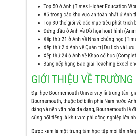
Top 50 ở Anh (Times Higher Education Wor
#6 trong các khu vực an toàn nhất ở Anh 
Top 30 thế giới về các mục tiêu phát triể
Đứng đầu ở Anh về Đồ họa hoạt hình (Ani
Xếp thứ 21 ở Anh về Nhân chủng học (Tim
Xếp thứ 2 ở Anh về Quản trị Du lịch và Lư
Xếp thứ 24 ở Anh về Khảo cổ học (Complet
Bảng xếp hạng Bạc giải Teaching Excelle
GIỚI THIỆU VỀ TRƯỜN
Đại học Bournemouth University là trung tâm gi
Bournemouth, thuộc bờ biển phía Nam nước Anh, c
dàng và nền văn hóa đa dạng, Bournemouth là điểm
cũng nổi tiếng là khu vực phi công nghiệp lớn nh
Được xem là một trung tâm học tập mới lẫn năng