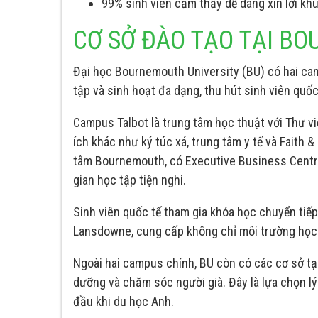
99% sinh viên cảm thấy dễ dàng xin lời khu
CƠ SỞ ĐÀO TẠO TẠI B
Đại học Bournemouth University (BU) có hai ca
tập và sinh hoạt đa dạng, thu hút sinh viên quố
Campus Talbot là trung tâm học thuật với Thư vi
ích khác như ký túc xá, trung tâm y tế và Faith
tâm Bournemouth, có Executive Business Centre
gian học tập tiện nghi.
Sinh viên quốc tế tham gia khóa học chuyển tiếp
Lansdowne, cung cấp không chỉ môi trường học tậ
Ngoài hai campus chính, BU còn có các cơ sở tại
dưỡng và chăm sóc người già. Đây là lựa chọn l
đầu khi du học Anh.