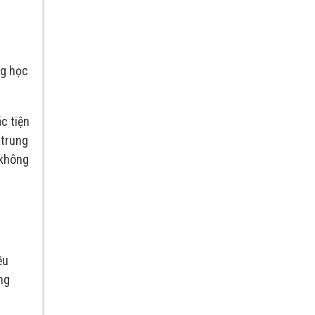
ng học
c tiện
 trung
 không
ều
ng