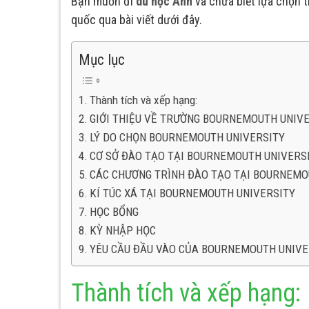
Bạn muốn đi
du học Anh
và chưa biết lựa chọn 
quốc qua bài viết dưới đây.
Mục lục
Thành tích và xếp hạng:
GIỚI THIỆU VỀ TRƯỜNG BOURNEMOUTH UNIV
LÝ DO CHỌN BOURNEMOUTH UNIVERSITY
CƠ SỞ ĐÀO TẠO TẠI BOURNEMOUTH UNIVERS
CÁC CHƯƠNG TRÌNH ĐÀO TẠO TẠI BOURNEMO
KÍ TÚC XÁ TẠI BOURNEMOUTH UNIVERSITY
HỌC BỔNG
KỲ NHẬP HỌC
YÊU CẦU ĐẦU VÀO CỦA BOURNEMOUTH UNIVE
Thành tích và xếp hạng: