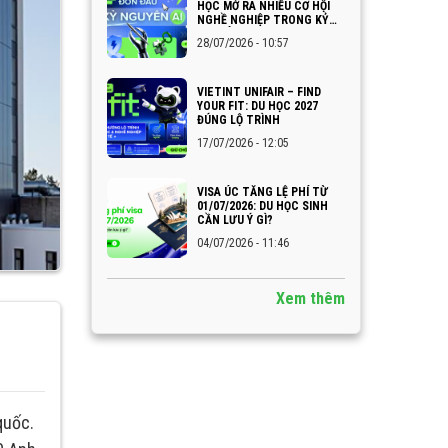
HỌC MỞ RA NHIỀU CƠ HỘI
NGHỀ NGHIỆP TRONG KỶ
NGUYÊN AI
28/07/2026 - 10:57
VIETINT UNIFAIR – FIND
YOUR FIT: DU HỌC 2027
ĐÚNG LỘ TRÌNH
17/07/2026 - 12:05
VISA ÚC TĂNG LỆ PHÍ TỪ
01/07/2026: DU HỌC SINH
CẦN LƯU Ý GÌ?
04/07/2026 - 11:46
Xem thêm
quốc.