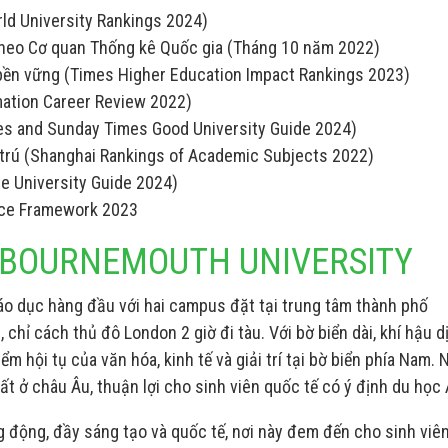
ld University Rankings 2024)
theo Cơ quan Thống kê Quốc gia (Tháng 10 năm 2022)
n bền vững (Times Higher Education Impact Rankings 2023)
mation Career Review 2022)
es and Sunday Times Good University Guide 2024)
u trú (Shanghai Rankings of Academic Subjects 2022)
e University Guide 2024)
nce Framework 2023
G BOURNEMOUTH UNIVERSITY
áo dục hàng đầu với hai campus đặt tại trung tâm thành phố
hỉ cách thủ đô London 2 giờ đi tàu. Với bờ biển dài, khí hậu d
 hội tụ của văn hóa, kinh tế và giải trí tại bờ biển phía Nam. 
ất ở châu Âu, thuận lợi cho sinh viên quốc tế có ý định du học
 động, đầy sáng tạo và quốc tế, nơi này đem đến cho sinh viê