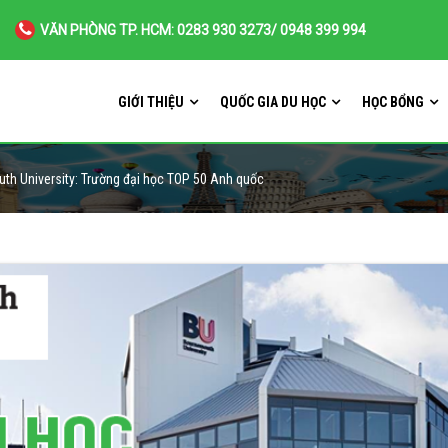
VĂN PHÒNG TP. HCM: 0283 930 3273/ 0948 399 994
GIỚI THIỆU
QUỐC GIA DU HỌC
HỌC BỔNG
h University: Trường đại học TOP 50 Anh quốc