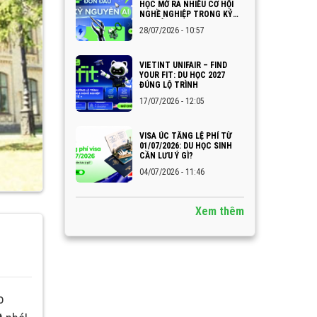
HỌC MỞ RA NHIỀU CƠ HỘI
NGHỀ NGHIỆP TRONG KỶ
NGUYÊN AI
28/07/2026 - 10:57
VIETINT UNIFAIR – FIND
YOUR FIT: DU HỌC 2027
ĐÚNG LỘ TRÌNH
17/07/2026 - 12:05
VISA ÚC TĂNG LỆ PHÍ TỪ
01/07/2026: DU HỌC SINH
CẦN LƯU Ý GÌ?
04/07/2026 - 11:46
Xem thêm
o