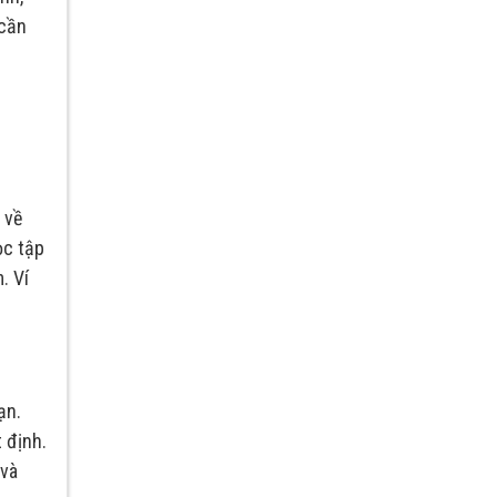
 cần
 về
ọc tập
. Ví
ạn.
 định.
 và