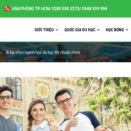
VĂN PHÒNG TP. HCM: 0283 930 3273/ 0948 399 994
GIỚI THIỆU
QUỐC GIA DU HỌC
HỌC BỔNG
Bí kíp chọn ngành học du học Mỹ chuẩn chỉnh