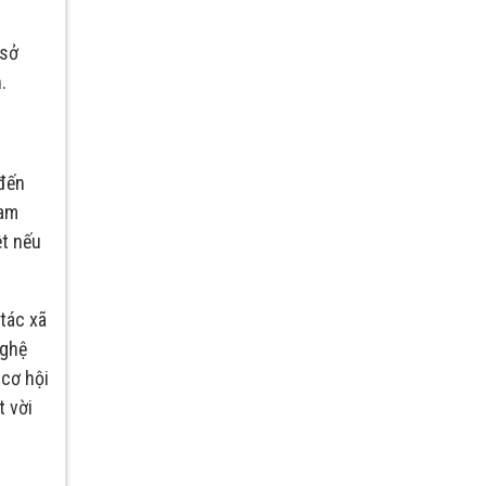
 sở
.
 đến
đam
ệt nếu
tác xã
nghệ
 cơ hội
t vời