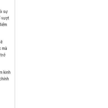
ỏi sự
ể vượt
điểm
sẽ
ực mà
trở
ăm kinh
 chính