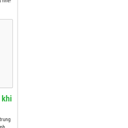
t nhé!
 khi
trung
nh,