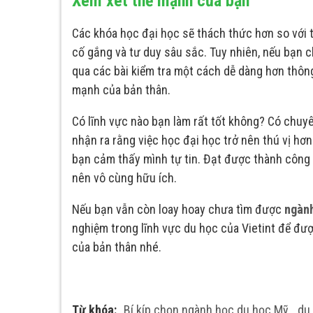
Xem xét thế mạnh của bạn
Các khóa học đại học sẽ thách thức hơn so với 
cố gắng và tư duy sâu sắc. Tuy nhiên, nếu bạn 
qua các bài kiểm tra một cách dễ dàng hơn thôn
mạnh của bản thân.
Có lĩnh vực nào bạn làm rất tốt không? Có chu
nhận ra rằng việc học đại học trở nên thú vị hơ
bạn cảm thấy mình tự tin. Đạt được thành công 
nên vô cùng hữu ích.
Nếu bạn vẫn còn loay hoay chưa tìm được
ngành
nghiệm trong lĩnh vực du học của Vietint để đượ
của bản thân nhé.
Từ khóa:
Bí kíp chọn ngành học du học Mỹ
,
du