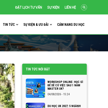
ĐẶT LỊCH TƯ VẤN
SỰ KIỆN
LIÊN HỆ
TIN TỨC
SỰ KIỆN & ƯU ĐÃI
CẨM NANG DU HỌC
TIN TỨC NỔI BẬT
WORKSHOP ONLINE: HỌC GÌ
ĐỂ DỄ CÓ VIỆC SAU 1 NĂM
MASTER UK?
04/08/2026 - 15:24
DU HỌC UK 2027: 5 NGÀNH