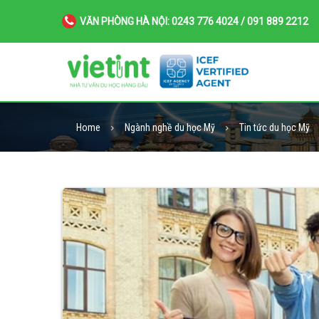
VĂN PHÒNG HÀ NỘI: 0243 776 4024 / 091 889 2212
Home
Ngành nghề du học Mỹ
Tin tức du học Mỹ