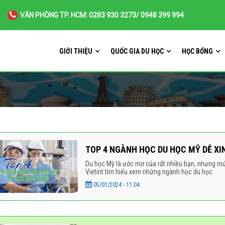
VĂN PHÒNG TP. HCM: 0283 930 3273/ 0948 399 994
GIỚI THIỆU
QUỐC GIA DU HỌC
HỌC BỔNG
TOP 4 NGÀNH HỌC DU HỌC MỸ DỄ XI
Du học Mỹ là ước mơ của rất nhiều bạn, nhưng mức
Vietint tìm hiểu xem những ngành học du học
05/01/2024 - 11:04