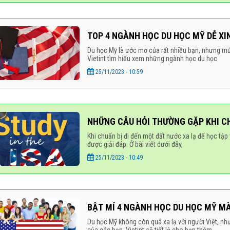
TOP 4 NGÀNH HỌC DU HỌC MỸ DỄ XI
Du học Mỹ là ước mơ của rất nhiều bạn, nhưng mức
Vietint tìm hiểu xem những ngành học du học
25/11/2023 - 10:59
NHỮNG CÂU HỎI THƯỜNG GẶP KHI C
Khi chuẩn bị đi đến một đất nước xa lạ để học tậ
được giải đáp. Ở bài viết dưới đây,
25/11/2023 - 10:49
BẬT MÍ 4 NGÀNH HỌC DU HỌC MỸ M
Du học Mỹ không còn quá xa lạ với người Việt, nh