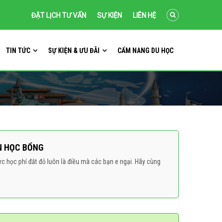
ĐẶT LỊCH TƯ VẤN
SỰ KIỆN
LIÊN HỆ
TIN TỨC
SỰ KIỆN & ƯU ĐÃI
CẨM NANG DU HỌC
N HỌC BỔNG
 học phí đắt đỏ luôn là điều mà các bạn e ngại. Hãy cùng