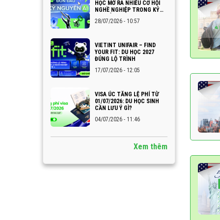
HỌC MỞ RA NHIỀU CƠ HỘI
NGHỀ NGHIỆP TRONG KỶ
NGUYÊN AI
28/07/2026 - 10:57
VIETINT UNIFAIR – FIND
YOUR FIT: DU HỌC 2027
ĐÚNG LỘ TRÌNH
17/07/2026 - 12:05
VISA ÚC TĂNG LỆ PHÍ TỪ
01/07/2026: DU HỌC SINH
CẦN LƯU Ý GÌ?
04/07/2026 - 11:46
Xem thêm