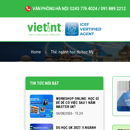
VĂN PHÒNG HÀ NỘI: 0243 776 4024 / 091 889 2212
Home
Thẻ:
ngành học du hoc Mỹ
TIN TỨC NỔI BẬT
WORKSHOP ONLINE: HỌC GÌ
ĐỂ DỄ CÓ VIỆC SAU 1 NĂM
MASTER UK?
04/08/2026 - 15:24
DU HỌC UK 2027: 5 NGÀNH