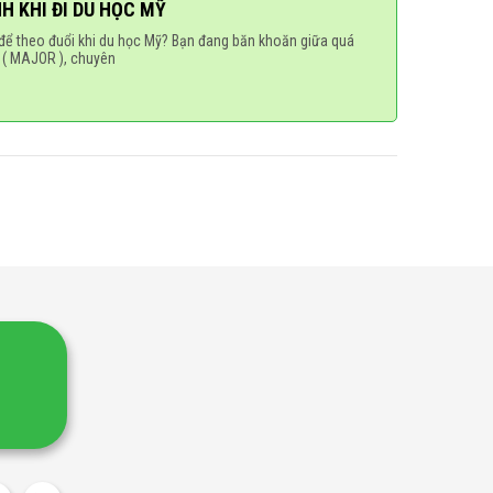
H KHI ĐI DU HỌC MỸ
để theo đuổi khi du học Mỹ? Bạn đang băn khoăn giữa quá
 ( MAJOR ), chuyên