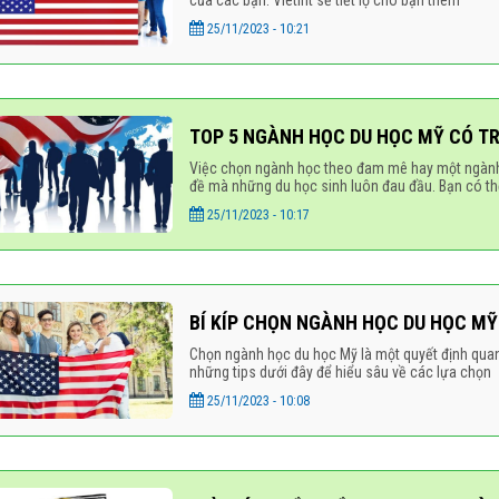
của các bạn. Vietint sẽ tiết lộ cho bạn thêm
25/11/2023 - 10:21
TOP 5 NGÀNH HỌC DU HỌC MỸ CÓ T
Việc chọn ngành học theo đam mê hay một ngành h
đề mà những du học sinh luôn đau đầu. Bạn có t
25/11/2023 - 10:17
BÍ KÍP CHỌN NGÀNH HỌC DU HỌC M
Chọn ngành học du học Mỹ là một quyết định quan
những tips dưới đây để hiểu sâu về các lựa chọn
25/11/2023 - 10:08