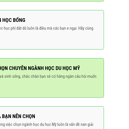
N HỌC BỔNG
 học phí đắt đỏ luôn là điều mà các bạn e ngại. Hãy cùng
HỌN CHUYÊN NGÀNH HỌC DU HỌC MỸ
p và sinh sống, chắc chắn bạn sẽ có hàng ngàn câu hỏi muốn
À BẠN NÊN CHỌN
ưng việc chọn ngành học du học Mỹ luôn là vấn đề nan giải