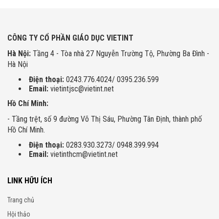
CÔNG TY CỔ PHẦN GIÁO DỤC VIETINT
Hà Nội:
Tầng 4 - Tòa nhà 27 Nguyễn Trường Tộ, Phường Ba Đình -
Hà Nội
Điện thoại:
0243.776.4024/ 0395.236.599
Email:
vietintjsc@vietint.net
Hồ Chí Minh:
- Tầng trệt, số 9 đường Võ Thị Sáu, Phường Tân Định, thành phố
Hồ Chí Minh.
Điện thoại:
0283.930.3273/ 0948.399.994
Email:
vietinthcm@vietint.net
LINK HỮU ÍCH
Trang chủ
Hội thảo