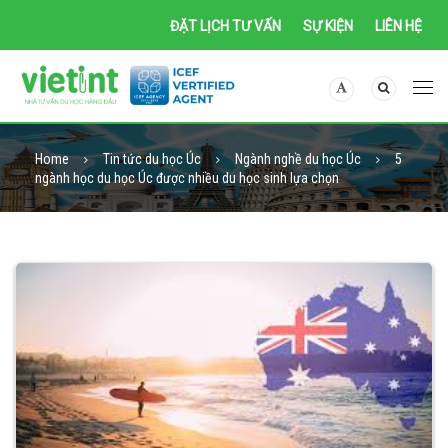
ĐẶT LỊCH TƯ VẤN
SỰ KIỆN
LIÊN HỆ
Home
Tin tức du học Úc
Ngành nghề du học Úc
5
ngành học du học Úc được nhiều du học sinh lựa chọn