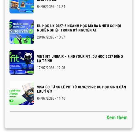
04/08/2026 - 15:24
DU HỌC UK 2027: 5 NGÀNH HỌC MỞ RA NHIỀU CƠ HỘI
NGHỀ NGHIỆP TRONG KỶ NGUYÊN AI
28/07/2026 - 10:57
VIETINT UNIFAIR – FIND YOUR FIT: DU HỌC 2027 ĐÚNG
LỘ TRÌNH
17/07/2026 - 12:05
VISA ÚC TĂNG LỆ PHÍ TỪ 01/07/2026: DU HỌC SINH CẦN
LƯU Ý GÌ?
04/07/2026 - 11:46
Xem thêm