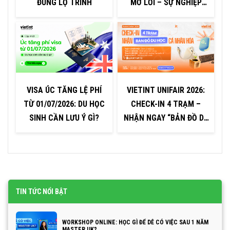
ĐÚNG LỘ TRÌNH
MỞ LỐI – SỰ NGHIỆP
TOÀN CẦU
VISA ÚC TĂNG LỆ PHÍ
VIETINT UNIFAIR 2026:
TỪ 01/07/2026: DU HỌC
CHECK-IN 4 TRẠM –
0
SINH CẦN LƯU Ý GÌ?
NHẬN NGAY “BẢN ĐỒ DU
–
HỌC CÁ NHÂN HÓA”
TIN TỨC NỔI BẬT
WORKSHOP ONLINE: HỌC GÌ ĐỂ DỄ CÓ VIỆC SAU 1 NĂM
MASTER UK?