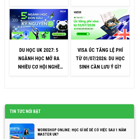
DU HỌC UK 2027: 5
VISA ÚC TĂNG LỆ PHÍ
V
NGÀNH HỌC MỞ RA
TỪ 01/07/2026: DU HỌC
NHIỀU CƠ HỘI NGHỀ
SINH CẦN LƯU Ý GÌ?
NGHIỆP TRONG KỶ
NGUYÊN AI
TIN TỨC NỔI BẬT
WORKSHOP ONLINE: HỌC GÌ ĐỂ DỄ CÓ VIỆC SAU 1 NĂM
MASTER UK?