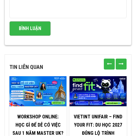
TIN LIÊN QUAN
WORKSHOP ONLINE:
VIETINT UNIFAIR – FIND
HỌC GÌ ĐỂ DỄ CÓ VIỆC
YOUR FIT: DU HỌC 2027
C
SAU 1 NĂM MASTER UK?
ĐÚNG LỘ TRÌNH