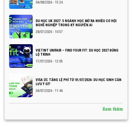
04/08/2026 - 15:24
DU HỌC UK 2027: 5 NGÀNH HỌC MỞ RA NHIỀU CƠ HỘI
NGHỀ NGHIỆP TRONG KỶ NGUYÊN AI
28/07/2026 - 10:57
VIETINT UNIFAIR – FIND YOUR FIT: DU HỌC 2027 ĐÚNG
LỘ TRÌNH
17/07/2026 - 12:05
VISA ÚC TĂNG LỆ PHÍ TỪ 01/07/2026: DU HỌC SINH CẦN
LƯU Ý GÌ?
04/07/2026 - 11:46
Xem thêm