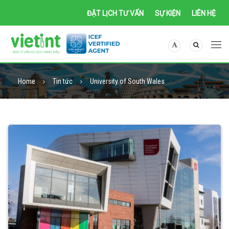
ĐẶT LỊCH TƯ VẤN
SỰ KIỆN
LIÊN HỆ
Home
Tin tức
University of South Wales