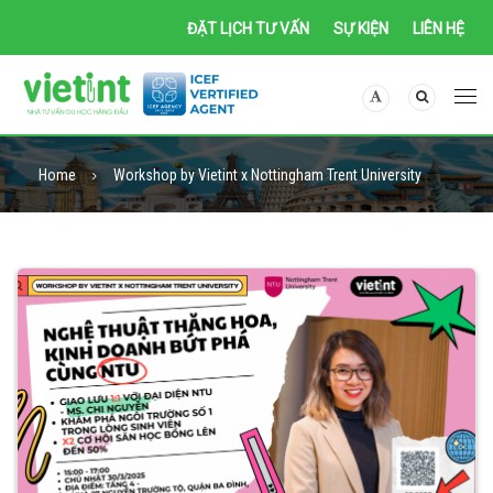
ĐẶT LỊCH TƯ VẤN
SỰ KIỆN
LIÊN HỆ
Home
Workshop by Vietint x Nottingham Trent University