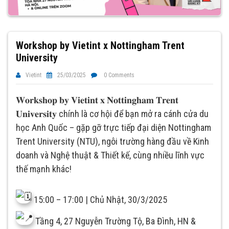
Workshop by Vietint x Nottingham Trent
University
Vietint
25/03/2025
0 Comments
𝐖𝐨𝐫𝐤𝐬𝐡𝐨𝐩 𝐛𝐲 𝐕𝐢𝐞𝐭𝐢𝐧𝐭 𝐱 𝐍𝐨𝐭𝐭𝐢𝐧𝐠𝐡𝐚𝐦 𝐓𝐫𝐞𝐧𝐭
𝐔𝐧𝐢𝐯𝐞𝐫𝐬𝐢𝐭𝐲 chính là cơ hội để bạn mở ra cánh cửa du
học Anh Quốc – gặp gỡ trực tiếp đại diện Nottingham
Trent University (NTU), ngôi trường hàng đầu về Kinh
doanh và Nghệ thuật & Thiết kế, cùng nhiều lĩnh vực
thế mạnh khác!
15:00 – 17:00 | Chủ Nhật, 30/3/2025
Tầng 4, 27 Nguyễn Trường Tộ, Ba Đình, HN &