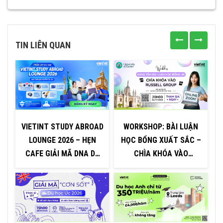
TIN LIÊN QUAN
VIETINT STUDY ABROAD
WORKSHOP: BÀI LUẬN
LOUNGE 2026 – HẸN
HỌC BỔNG XUẤT SẮC –
CAFE GIẢI MÃ DNA DU
CHÌA KHÓA VÀO
HỌC
TRƯỜNG TOP ANH
QUỐC 2026