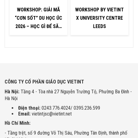
WORKSHOP: GIẢI MÃ
WORKSHOP BY VIETINT
“CƠN SỐT” DU HỌC ÚC
X UNIVERSITY CENTRE
X
2026 – HỌC GÌ ĐỂ SĂN
LEEDS
HỌC BỔNG KHỦNG &
Đ
VIỆC LƯƠNG CAO?
CÔNG TY CỔ PHẦN GIÁO DỤC VIETINT
Hà Nội:
Tầng 4 - Tòa nhà 27 Nguyễn Trường Tộ, Phường Ba Đình -
Hà Nội
Điện thoại:
0243.776.4024/ 0395.236.599
Email:
vietintjsc@vietint.net
Hồ Chí Minh:
- Tầng trệt, số 9 đường Võ Thị Sáu, Phường Tân Định, thành phố