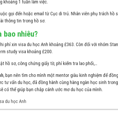
ống khoảng 1 tuần làm việc.
cuộc gọi đến hoặc email từ Cục di trú. Nhân viên phụ trách hồ 
ài thông tin trong hồ sơ.
là bao nhiêu?
chi phí xin visa du học Anh khoảng
£
363. Còn đối với nhóm Sta
erm study visa khoảng
£
200.
t hồ sơ, công chứng giấy tờ, phí kiểm tra lao phổi,…
nh
, bạn nên tìm cho mình một mentor giàu kinh nghiệm để đồng
vực tư vấn du học, đã đồng hành cùng hàng ngàn học sinh trong
n sẽ có thể giúp bạn chắp cánh ước mơ du học của mình.
sa du học Anh