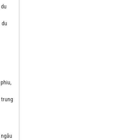
 du
h du
phiu,
 trung
n ngẫu