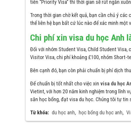
tiên “Priority Visa” thì thời gian sẽ rút ngắn xu
Trong thời gian chờ kết quả, bạn cần chú ý các 
thể liên hệ bạn bất cứ lúc nào để xác minh một v
Chi phí xin visa du học Anh 
Đối với nhóm Student Visa, Child Student Visa, 
Visitor Visa, chi phí khoảng
£
100, nhóm Short-t
Bên cạnh đó, bạn còn phải chuẩn bị phí dịch thuậ
Để chuẩn bị tốt nhất cho việc xin
visa du học A
Vietint, với hơn 20 năm kinh nghiệm trong lĩnh 
săn học bổng, đạt visa du học. Chúng tôi tự ti
Từ khóa:
du học anh
,
học bổng du học anh
,
Vi