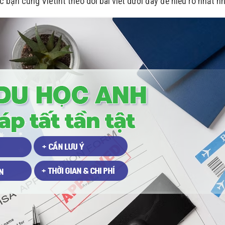
ác bạn cùng Vietint theo dõi bài viết dưới đây để hiểu rõ nhất n