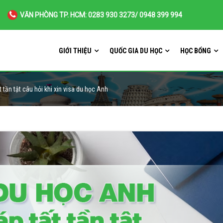
VĂN PHÒNG TP. HCM: 0283 930 3273/ 0948 399 994
GIỚI THIỆU
QUỐC GIA DU HỌC
HỌC BỔNG
t tần tật câu hỏi khi xin visa du học Anh