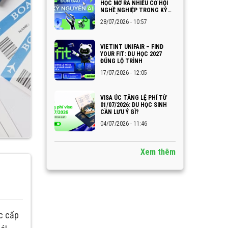
HỌC MỞ RA NHIỀU CƠ HỘI
NGHỀ NGHIỆP TRONG KỶ
NGUYÊN AI
28/07/2026 - 10:57
VIETINT UNIFAIR – FIND
YOUR FIT: DU HỌC 2027
ĐÚNG LỘ TRÌNH
17/07/2026 - 12:05
VISA ÚC TĂNG LỆ PHÍ TỪ
01/07/2026: DU HỌC SINH
CẦN LƯU Ý GÌ?
04/07/2026 - 11:46
Xem thêm
ợc cấp