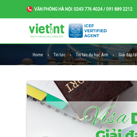
VĂN PHÒNG HÀ NỘI: 0243 776 4024 / 091 889 2212
Home
Tin tức
Tin tức du học Anh
Giải đáp tấ