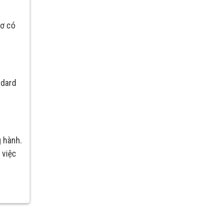
sơ có
ndard
 hành.
 việc