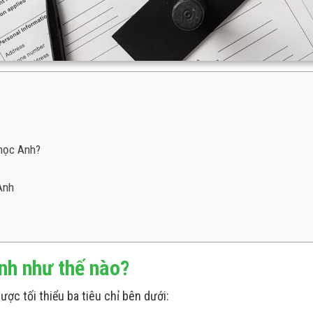
 học Anh?
Anh
Anh như thế nào?
ợc tối thiểu ba tiêu chỉ bên dưới: