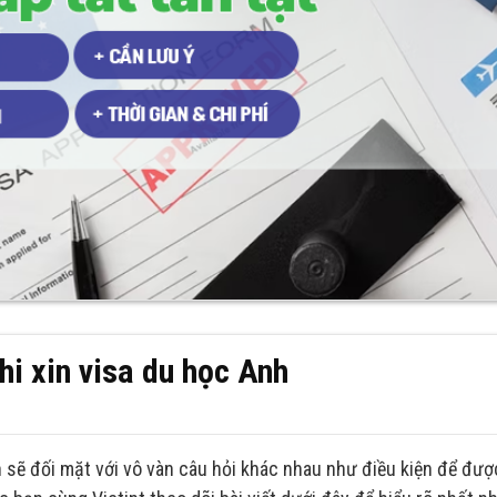
khi xin visa du học Anh
n sẽ đối mặt với vô vàn câu hỏi khác nhau như điều kiện để đư