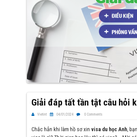
Giải đáp tất tần tật câu hỏi 
Vietint
04/01/2024
0 Comments
Chắc hẳn khi làm hồ sơ xin
visa du học Anh
, bạ