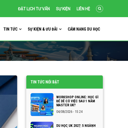
ĐẶT LỊCH TƯ VẤN
SỰ KIỆN
LIÊN HỆ
TIN TỨC
SỰ KIỆN & ƯU ĐÃI
CẨM NANG DU HỌC
TIN TỨC NỔI BẬT
WORKSHOP ONLINE: HỌC GÌ
ĐỂ DỄ CÓ VIỆC SAU 1 NĂM
MASTER UK?
04/08/2026 - 15:24
DU HỌC UK 2027: 5 NGÀNH