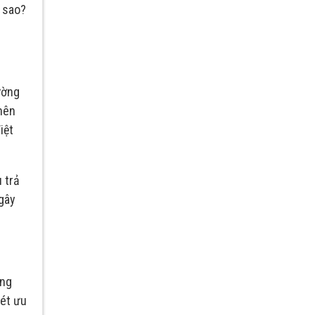
m sao?
ường
 nên
iệt
 trả
 gây
ảng
xét ưu