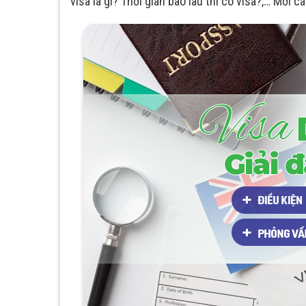
visa là gì? Thời gian bao lâu thì có visa?,… Mời c