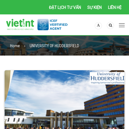
ĐẶT LỊCH TƯ VẤN
SỰ KIỆN
LIÊN HỆ
Home
UNIVERSITY OF HUDDERSFIELD