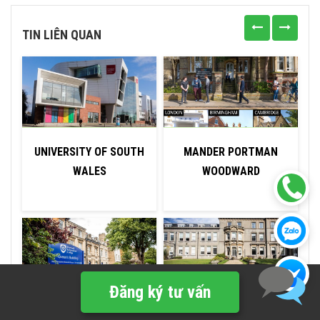
TIN LIÊN QUAN
UNIVERSITY OF SOUTH
MANDER PORTMAN
WALES
WOODWARD
Đăng ký tư vấn
BOSWORTH
BOURNEMOUTH
U