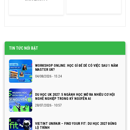
TIN TỨC NỔI BẬT
WORKSHOP ONLINE: HỌC GÌ ĐỂ DỄ CÓ VIỆC SAU 1 NĂM
MASTER UK?
04/08/2026 - 15:24
DU HỌC UK 2027: 5 NGÀNH HỌC MỞ RA NHIỀU CƠ HỘI
NGHỀ NGHIỆP TRONG KỶ NGUYÊN AI
28/07/2026 - 10:57
VIETINT UNIFAIR – FIND YOUR FIT: DU HỌC 2027 ĐÚNG
LỘ TRÌNH