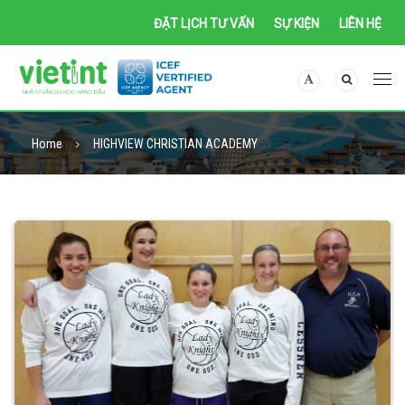
ĐẶT LỊCH TƯ VẤN
SỰ KIỆN
LIÊN HỆ
Home
HIGHVIEW CHRISTIAN ACADEMY