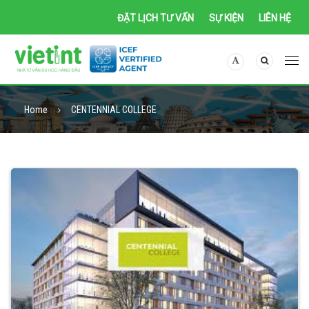
ĐẶT LỊCH TƯ VẤN
SỰ KIỆN
LIÊN HỆ
Home
CENTENNIAL COLLEGE