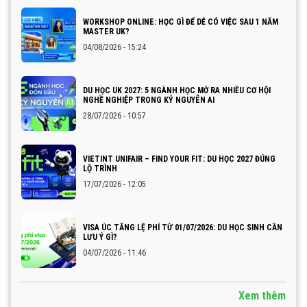
WORKSHOP ONLINE: HỌC GÌ ĐỂ DỄ CÓ VIỆC SAU 1 NĂM
MASTER UK?
04/08/2026 - 15:24
DU HỌC UK 2027: 5 NGÀNH HỌC MỞ RA NHIỀU CƠ HỘI
NGHỀ NGHIỆP TRONG KỶ NGUYÊN AI
28/07/2026 - 10:57
VIETINT UNIFAIR – FIND YOUR FIT: DU HỌC 2027 ĐÚNG
LỘ TRÌNH
17/07/2026 - 12:05
VISA ÚC TĂNG LỆ PHÍ TỪ 01/07/2026: DU HỌC SINH CẦN
LƯU Ý GÌ?
04/07/2026 - 11:46
Xem thêm