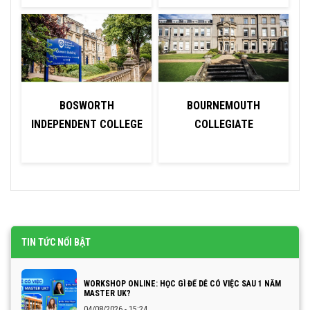
BOSWORTH
BOURNEMOUTH
U
INDEPENDENT COLLEGE
COLLEGIATE
TIN TỨC NỔI BẬT
WORKSHOP ONLINE: HỌC GÌ ĐỂ DỄ CÓ VIỆC SAU 1 NĂM
MASTER UK?
04/08/2026 - 15:24