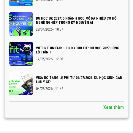
DU HỌC UK 2027: 5 NGÀNH HỌC MỞ RA NHIỀU CƠ HỘI
NGHỀ NGHIỆP TRONG KỶ NGUYÊN AI
28/07/2026 - 10:57
VIETINT UNIFAIR – FIND YOUR FIT: DU HỌC 2027 ĐÚNG
LỘ TRÌNH
17/07/2026 - 12:05
VISA ÚC TĂNG LỆ PHÍ TỪ 01/07/2026: DU HỌC SINH CẦN
LƯU Ý GÌ?
04/07/2026 - 11:46
Xem thêm