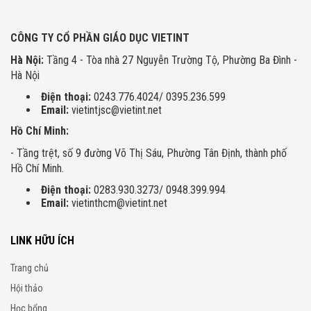
CÔNG TY CỔ PHẦN GIÁO DỤC VIETINT
Hà Nội:
Tầng 4 - Tòa nhà 27 Nguyễn Trường Tộ, Phường Ba Đình -
Hà Nội
Điện thoại:
0243.776.4024/ 0395.236.599
Email:
vietintjsc@vietint.net
Hồ Chí Minh:
- Tầng trệt, số 9 đường Võ Thị Sáu, Phường Tân Định, thành phố
Hồ Chí Minh.
Điện thoại:
0283.930.3273/ 0948.399.994
Email:
vietinthcm@vietint.net
LINK HỮU ÍCH
Trang chủ
Hội thảo
Học bổng