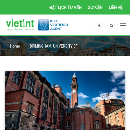
ĐẶT LỊCH TƯ VẤN
SỰ KIỆN
LIÊN HỆ
Home
BIRMINGHAM, UNIVERSITY OF